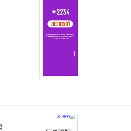
מג
פנ
להודעות מערכת