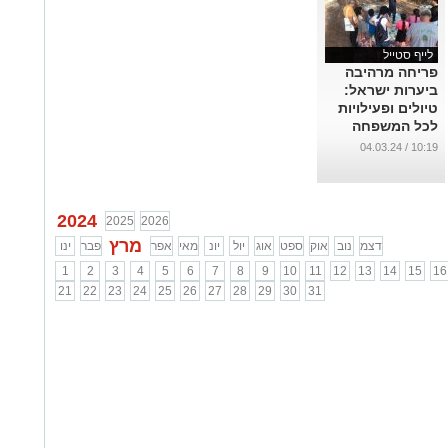
לייף סטייל
פריחה מרהיבה
ביערות ישראל:
טיולים ופעילויות
לכל המשפחה
בחודש מרץ
10:19 / 04.03.24
...
2024
2025
2026
מרץ
דצמ
נוב
אוק
ספט
אוג
יול
יונ
מאי
אפר
פבר
ינו
1
2
3
4
5
6
7
8
9
10
11
12
13
14
15
16
21
22
23
24
25
26
27
28
29
30
31