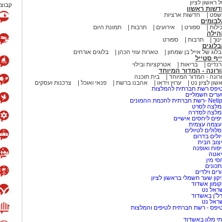
 ראשון לציון
קבוצת
דשות ראשון
שפט
חדשות ארציות
לבומים
ילות
ספורט
אירועים
תרבות
תמונת היום
הילה
נוך
תרבות
ספורט
לוגים
לוג של אייל בן שמחון
טארות עוזי הכהן
בלוגים אורחים
יף סטייל
נדים
בריאות
אטרקציות ובילוי
רונה - המדור המיוחד
רונה - המדור המיוחד
בית תוכנה
שון לציון נט
ערוץ וידאו
אהבנו ברשת
פנאי ואוכל
צרכנות ועסקים
יפס רשת חברתית להמלצות
רים חשמליים
-רשת חברתית לחכמת ההמונים
לצה לסרט
מלצה לסדרה
פים ליחסים אישיים
עצמה עצמית
לולים לטיולים
ולים בדרום
צוב הבית
פוח ואופנה
אטה
סי מין
כונים
רים וילדים
קון שער חשמלי בראשון לציון
ומון אשדוד
ראל נט
ל"ן באשדוד
ראל נט
יפס - רשת חברתית לטיפים והמלצות
י מלון באשדוד