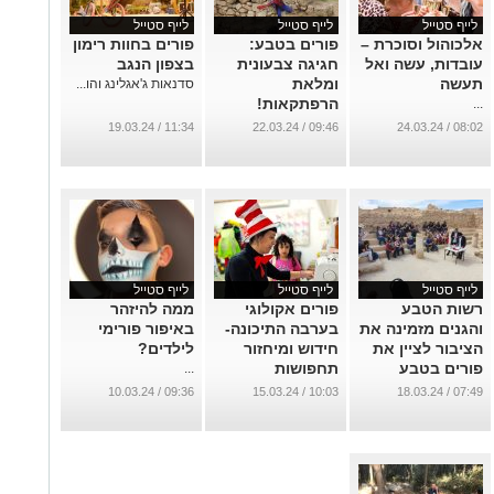
לייף סטייל
לייף סטייל
לייף סטייל
אלכוהול וסוכרת –
פורים בטבע:
פורים בחוות רימון
עובדות, עשה ואל
חגיגה צבעונית
בצפון הנגב
תעשה
ומלאת
סדנאות ג'אגלינג והו...
הרפתקאות!
...
...
11:34 / 19.03.24
09:46 / 22.03.24
08:02 / 24.03.24
לייף סטייל
לייף סטייל
לייף סטייל
רשות הטבע
פורים אקולוגי
ממה להיזהר
והגנים מזמינה את
בערבה התיכונה-
באיפור פורימי
הציבור לציין את
חידוש ומיחזור
לילדים?
פורים בטבע
תחפושות
...
...
...
09:36 / 10.03.24
10:03 / 15.03.24
07:49 / 18.03.24