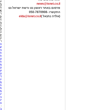
של
news@isnet.co.il
ח
מ
פרסום באתר ראשון נט ורשת ישראל נט
א
התקשרו -
050-7870908
רכ
(אלדה נתנאל )
elda@isnet.co.il
ק
חי
הב
הב
לי
טר
קו
קו
רא
נט
שע
Netips 
המ
ה
טי
ה
מס
טי
עי
טי
די
יח
מת
הו
תי
מק
יש
נד
יש
נט
-
בת