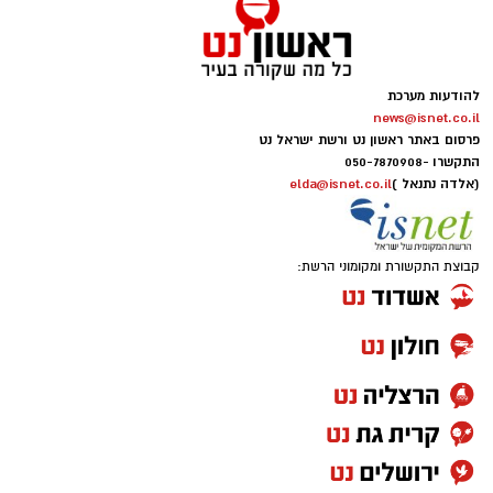
להודעות מערכת
news@isnet.co.il
פרסום באתר ראשון נט ורשת ישראל נט
התקשרו -
050-7870908
(אלדה נתנאל )
elda@isnet.co.il
קבוצת התקשורת ומקומוני הרשת: