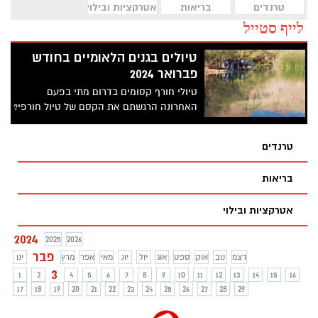
טרנדים
בריאות
אטרקציות ובילוי
לייף סטייל
טיולים בגנים הלאומיים בחודש
פברואר 2024
טיולי חורף קסומים בדרום מתי בפעם
האחרונה הרגשתם את הקסם של טיול חורפי?
טיול בין מים זורמים, פרחים מלבלבים ואווירה
ייחודית שתמצאו רק בחורף. רשות הטבע
טרנדים
והגנים, מזמינים אתכם לגלות מחדש את נופי
הדרום בסיורים מרתקים, מסלולים מרהיבים
בריאות
ואתרים היסטוריים
אטרקציות ובילוי
2024
2025
2026
פבר
דצמ
נוב
אוק
ספט
אוג
יול
יונ
מאי
אפר
מרץ
ינו
3
1
2
4
5
6
7
8
9
10
11
12
13
14
15
16
17
18
19
20
21
22
23
24
25
26
27
28
29