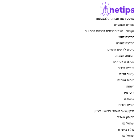
נטיפס רשת חברתית להמלצות
שערים חשמליים
Netips -רשת חברתית לחכמת ההמונים
המלצה לסרט
המלצה לסדרה
טיפים ליחסים אישיים
העצמה עצמית
מסלולים לטיולים
טיולים בדרום
עיצוב הבית
טיפוח ואופנה
דיאטה
יחסי מין
מתכונים
הורים וילדים
תיקון שער חשמלי בראשון לציון
מקומון אשדוד
ישראל נט
נדל"ן באשדוד
ישראל נט