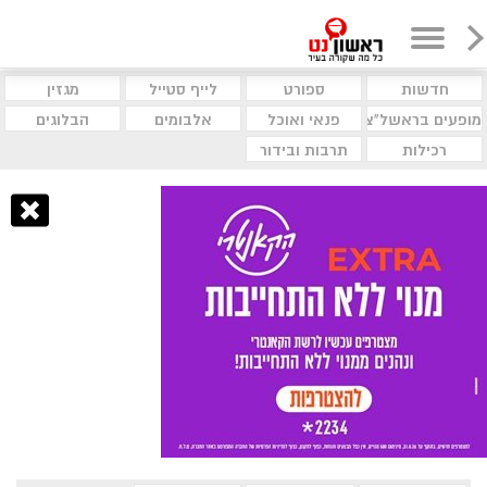
חדשות
ספורט
לייף סטייל
מגזין
מופעים בראשל"צ
פנאי ואוכל
אלבומים
הבלוגים
רכילות
תרבות ובידור