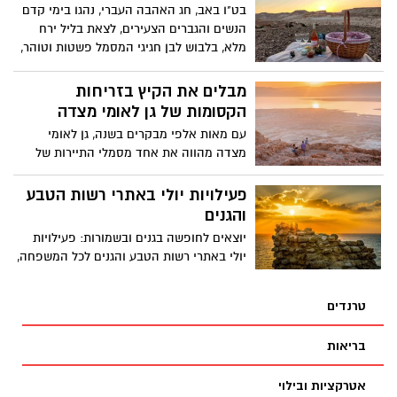
בט"ו באב, חג האהבה העברי, נהגו בימי קדם
הנשים והגברים הצעירים, לצאת בליל ירח
מלא, בלבוש לבן חגיגי המסמל פשטות וטוהר,
ולתור אחר זיווג. ט"ו באב נחשב ליום של
קבלה וקורא לאחדות ורעות בין בני זוג ובין כל
מבלים את הקיץ בזריחות
אדם לרעהו. תיירות הערבה התיכונה מזמינה
הקסומות של גן לאומי מצדה
זוגות אוהבים לחגוג את אהבתם בחופשה
עם מאות אלפי מבקרים בשנה, גן לאומי
רגועה, והרי אין מקום רומנטי יותר ולא שגרתי
מצדה מהווה את אחד מסמלי התיירות של
לחג האהבה מאשר בלב הערבה, אל מול נופי
ישראל. האירועים שהתרחשו על ההר
בראשית המדבריים, במקומות לינה
והממצאים הארכיאולוגים שבו הביאו לכך
פעילויות יולי באתרי רשות הטבע
אינטימיים, ארוחת שף ופעילויות זוגיות
שהוכרז כאתר מורשת עולמית של אונסקו.
והגנים
מקוריות ומקרבות.
מצדה, השוכן, על צוק מבודד בלב מדבר,
יוצאים לחופשה בגנים ובשמורות: פעילויות
משקיף ממרומים על ים המלח ועל הנוף
יולי באתרי רשות הטבע והגנים לכל המשפחה,
המרהיב של מדבר יהודה. בעבר שכן בו ארמון
זמן ליהנות מטיולים לאור ירח מלא, אירועים
מפואר ובימי המרד הגדול התבצרו בו אחרוני
בשקיעה, טיולי מים, פעילות מוזיקלית בטבע
המורדים ברומאים, והפכו את מלחמתם
טרנדים
ושלל חוויות מהנות.
הנואשת סמל המאבק לחירות.
בריאות
אטרקציות ובילוי