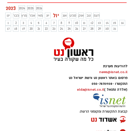
2023
2024
2025
2026
יול
דצמ
נוב
אוק
ספט
אוג
יונ
מאי
אפר
מרץ
פבר
ינו
1
2
3
4
5
6
7
8
9
10
11
12
13
14
15
16
17
18
19
20
21
22
23
24
25
26
27
28
29
30
31
להודעות מערכת
news@isnet.co.il
פרסום באתר ראשון נט ורשת ישראל נט
התקשרו -
050-7870908
(אלדה נתנאל )
elda@isnet.co.il
קבוצת התקשורת ומקומוני הרשת: