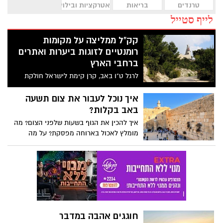
טרנדים
בריאות
אטרקציות ובילוי
לייף סטייל
קק"ל ממליצה על מקומות
רומנטיים לזוגות ביערות ואתרים
ברחבי הארץ
לרגל ט"ו באב, קרן קימת לישראל חולקת
מסלולים בכל חלקי הארץ לטיולים בטבע
ופיקניקים לאוהבים.
איך נוכל לעבור את צום תשעה
באב בקלות?
איך להכין את הגוף בשעות שלפני הצום? מה
מומלץ לאכול בארוחה מפסקת? על מה
מומלץ לוותר? ומה הדרך הטובה ביותר לשבור
את הצום? לקראת צום ט' באב הקרב אלינו,
חגית לב – דיאטנית קלינית, ממאוחדת מחוז
דרום, עם טיפים מנצחים ליישום לפני הצום
ולאחריו
חוגגים אהבה במדבר