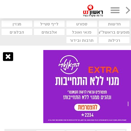
חדשות
ספורט
לייף סטייל
מגזין
מופעים בראשל"צ
פנאי ואוכל
אלבומים
הבלוגים
רכילות
תרבות ובידור