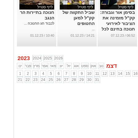
לייף סטייל
לייף סטייל
לייף סטייל
בסימן אור וגבורה:
שביל התקווה של
חנוכה בתיירות הר
קק"ל מזמינה את
קק"ל למען
הנגב
הציבור לאירועי
החטופים
לכבוד חג החנוכה ...
חנוכה בחינם לכל
...
המשפחה
10:40 / 01.12.23
14:21 / 01.12.23
06:52 / 07.12.23
...
2023
2024
2025
2026
דצמ
נוב
אוק
ספט
אוג
יול
יונ
מאי
אפר
מרץ
פבר
ינו
1
2
3
4
5
6
7
8
9
10
11
12
13
14
15
16
21
22
23
24
25
26
27
28
29
30
31