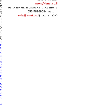
של
news@isnet.co.il
ח
מ
פרסום באתר ראשון נט ורשת ישראל נט
א
התקשרו -
050-7870908
רכ
(אלדה נתנאל )
elda@isnet.co.il
ק
חי
הב
הב
לי
טר
קו
קו
רא
נט
שע
Netips 
המ
ה
טי
ה
מס
טי
עי
טי
די
יח
מת
הו
תי
מק
יש
נד
יש
נט
-
בת