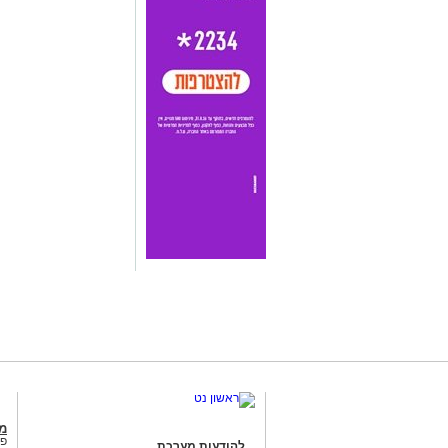
מג
פנ
להודעות מערכת