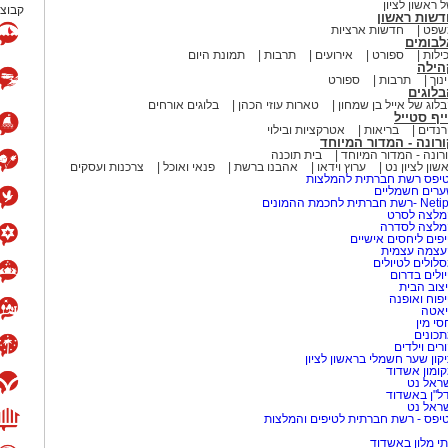
 ראשון לציון
קבוצת
דשות ראשון
שפט
חדשות ארציות
לבומים
ילות
ספורט
אירועים
תרבות
תמונת היום
הילה
נוך
תרבות
ספורט
לוגים
לוג של אייל בן שמחון
טארות עוזי הכהן
בלוגים אורחים
יף סטייל
נדים
בריאות
אטרקציות ובילוי
רונה - המדור המיוחד
רונה - המדור המיוחד
בית תוכנה
שון לציון נט
ערוץ וידאו
אהבנו ברשת
פנאי ואוכל
צרכנות ועסקים
יפס רשת חברתית להמלצות
רים חשמליים
-רשת חברתית לחכמת ההמונים
לצה לסרט
מלצה לסדרה
פים ליחסים אישיים
עצמה עצמית
לולים לטיולים
ולים בדרום
צוב הבית
פוח ואופנה
אטה
סי מין
כונים
רים וילדים
קון שער חשמלי בראשון לציון
ומון אשדוד
ראל נט
ל"ן באשדוד
ראל נט
יפס - רשת חברתית לטיפים והמלצות
י מלון באשדוד