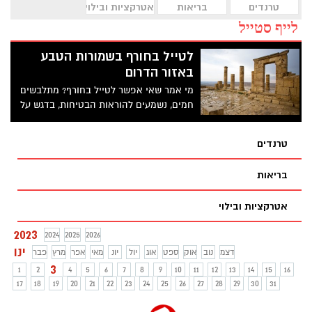
טרנדים
בריאות
אטרקציות ובילוי
לייף סטייל
לטייל בחורף בשמורות הטבע
באזור הדרום
מי אמר שאי אפשר לטייל בחורף? מתלבשים
חמים, נשמעים להוראות הבטיחות, בדגש על
התראות מזג האוויר והימנעות מחציית נחלים
זורמים, ויוצאים לאחד מהגנים הלאומיים או
טרנדים
שמורות הטבע, לגלות את ההיסטוריה,
המורשת וערכי הטבע ברחבי הארץ
בריאות
אטרקציות ובילוי
2023
2024
2025
2026
ינו
דצמ
נוב
אוק
ספט
אוג
יול
יונ
מאי
אפר
מרץ
פבר
3
1
2
4
5
6
7
8
9
10
11
12
13
14
15
16
17
18
19
20
21
22
23
24
25
26
27
28
29
30
31