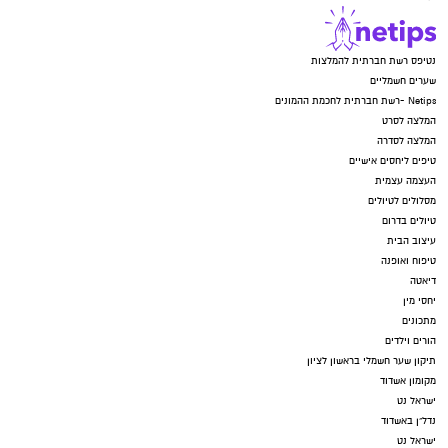
נטיפס רשת חברתית להמלצות
שערים חשמליים
Netips -רשת חברתית לחכמת ההמונים
המלצה לסרט
המלצה לסדרה
טיפים ליחסים אישיים
העצמה עצמית
מסלולים לטיולים
טיולים בדרום
עיצוב הבית
טיפוח ואופנה
דיאטה
יחסי מין
מתכונים
הורים וילדים
תיקון שער חשמלי בראשון לציון
מקומון אשדוד
ישראל נט
נדל"ן באשדוד
ישראל נט