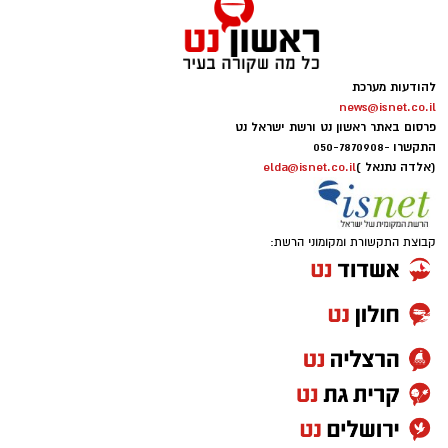
להודעות מערכת
news@isnet.co.il
פרסום באתר ראשון נט ורשת ישראל נט
התקשרו -
050-7870908
(אלדה נתנאל )
elda@isnet.co.il
קבוצת התקשורת ומקומוני הרשת: