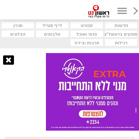
חדשות
ספורט
לייף סטייל
מגזין
מופעים בראשל"צ
פנאי ואוכל
אלבומים
הבלוגים
רכילות
תרבות ובידור