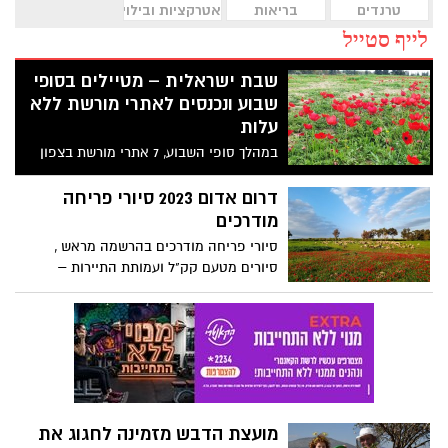
טרנדים
בריאות
אטרקציות ובילוי
לייף סטייל
שבת ישראלית – מטיילים בסופי
שבוע ונכנסים לאתרי מורשת ללא
עלות
במהלך סופי השבוע, 7 אתרי מורשת בצפון
הנגב יפתחו בכניסה ללא תשלום.
דרום אדום 2023 סיורי פריחה
מודרכים
סיורי פריחה מודרכים בהרשמה מראש ,
סיורים מטעם קק"ל ועמותת התיירות –
תשלום סמלי למשתתף 10 שקלים.
מועצת הדבש מזמינה לחגוג את