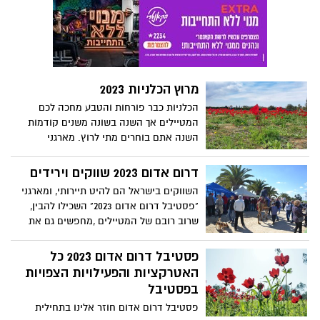
מרוץ הכלניות 2023
הכלניות כבר פורחות והטבע מחכה לכם
המטיילים אך השנה בשונה משנים קודמות
השנה אתם בוחרים מתי לרוץ. מארגני
הפסטיבל שינו את הפורמט של מירוץ
הכלניות ואפשרו לכם לקבוע לרוץ עם מי שבא
דרום אדום 2023 שווקים וירידים
לכם, ומתי שבא לכם מירוץ הכלניות ימשך על
השווקים בישראל הם להיט תיירותי, ומארגני
פני 3 ימים
"פסטיבל דרום אדום 2023" השכילו להבין,
שרוב רובם של המטיילים ,מחפשים גם את
השווקים, בין צילומי הכלניות, האטרקציות
והפעילויות, תמצאו 12 שווקים שווים במיוחד
פסטיבל דרום אדום 2023 כל
האטרקציות והפעילויות הצפויות
בפסטיבל
פסטיבל דרום אדום חוזר אלינו בתחילית