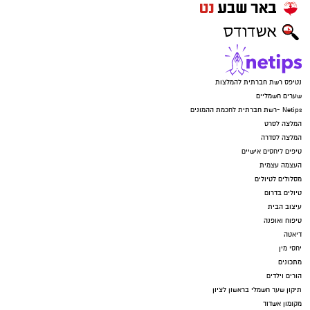
נטיפס רשת חברתית להמלצות
שערים חשמליים
Netips -רשת חברתית לחכמת ההמונים
המלצה לסרט
המלצה לסדרה
טיפים ליחסים אישיים
העצמה עצמית
מסלולים לטיולים
טיולים בדרום
עיצוב הבית
טיפוח ואופנה
דיאטה
יחסי מין
מתכונים
הורים וילדים
תיקון שער חשמלי בראשון לציון
מקומון אשדוד