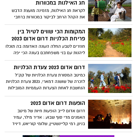
חג האילנות במכוורות
לקראת חג האילנות, מזמינה מועצת הדבש
את הקהל הרחב לביקור במכוורות ברחבי
הארץ, לטעום דבש, ללמוד על תרומתה של
דבורת הדבש לתהליך ההאבקה של העצים
המקומות הכי שווים לטיול בין
ולטעת עצים צוּפָנִיִים (שיש בפרחיהם צוף),
פריחת הכלניות דרום אדום 2023
למען שמירה על חיי הדבורים.
חוזרים לטבע החלה העונה האדומה בה תוכלו
ליהנות עם בני משפחתכם בעונה הכי יפה
בשנה באזור הדרום ובה תפגשו את מרבדי
הכלניות הפרוסות בין היישובים. הכנו לכם
דרום אדום 2023 צעדת הכלניות
רשימת המלצות למקומות שכבר הכלניות בהן
כמיטב המסורת צעדת הכלניות של קק"ל
פורחות - תהנו
לזכרה של שושנה דמארי, 2023 צעדת הכלניות
הנחשבת לאחת הצעדות העממיות המובילות
במדינה כבר מעל מעשור חוזרת! צעדה לכל
המשפחה בין גבעות מוריקות באזור יער
הופעות דרום אדום 2023
רוחמה ושמורת בתרונות רוחמה.
דרום אדום לייב הופעות חיות של מיטב
האמנים מדי סוף שבוע : אדיר מילר, עמיר
בניון, רמי קליינשטיין, שלומי קוריאט, דיויד
ברוזה, שלומי שבן, ג'מבו ג'יי ולהקת ספא, יובל
דיין,אסף מור יוסף , התקווה 6