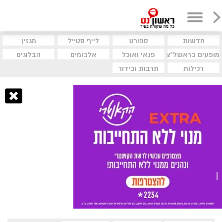
חדשות
ספורט
לייף סטייל
מגזין
מופעים בראשל"צ
פנאי ואוכל
אלבומים
הבלוגים
רכילות
תרבות ובידור