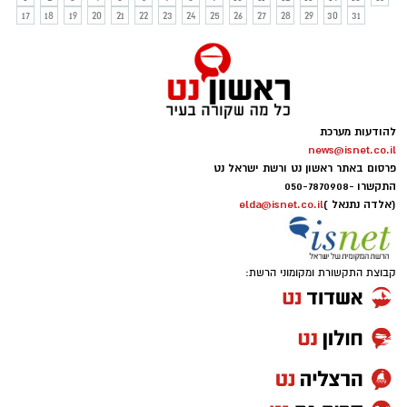
17
18
19
20
21
22
23
24
25
26
27
28
29
30
31
להודעות מערכת
news@isnet.co.il
פרסום באתר ראשון נט ורשת ישראל נט
התקשרו -
050-7870908
(אלדה נתנאל )
elda@isnet.co.il
קבוצת התקשורת ומקומוני הרשת: