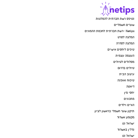
נטיפס רשת חברתית להמלצות
שערים חשמליים
Netips -רשת חברתית לחכמת ההמונים
המלצה לסרט
המלצה לסדרה
טיפים ליחסים אישיים
העצמה עצמית
מסלולים לטיולים
טיולים בדרום
עיצוב הבית
טיפוח ואופנה
דיאטה
יחסי מין
מתכונים
הורים וילדים
תיקון שער חשמלי בראשון לציון
מקומון אשדוד
ישראל נט
נדל"ן באשדוד
ישראל נט