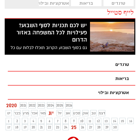
טרנדים
בריאות
אטרקציות ובילוי
לייף סטייל
יש לכם תכניות לסוף השבוע?
פעילויות לכל המשפחה באזור
הדרום
גם בסוף השבוע הקרוב תוכלו לבלות עם כל
המשפחה בשלל אטרקציות, פארקים לאומיים
ופעילויות בדרום! אז קבלו את האטרקציות
טרנדים
השוות של הסופ"ש ואל תשכחו להקפיד על
ההנחיות
בריאות
אטרקציות ובילוי
2020
2021
2022
2023
2024
2025
2026
יונ
דצמ
נוב
אוק
ספט
אוג
יול
מאי
אפר
מרץ
פבר
ינו
1
2
3
4
5
6
7
8
9
10
11
12
13
14
15
16
25
17
18
19
20
21
22
23
24
26
27
28
29
30