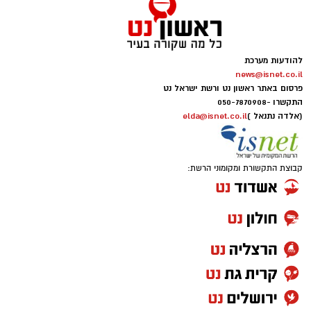
להודעות מערכת
news@isnet.co.il
פרסום באתר ראשון נט ורשת ישראל נט
התקשרו -
050-7870908
(אלדה נתנאל )
elda@isnet.co.il
קבוצת התקשורת ומקומוני הרשת: