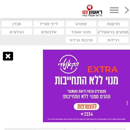
חדשות
ספורט
לייף סטייל
מגזין
מופעים בראשל"צ
פנאי ואוכל
אלבומים
הבלוגים
רכילות
תרבות ובידור