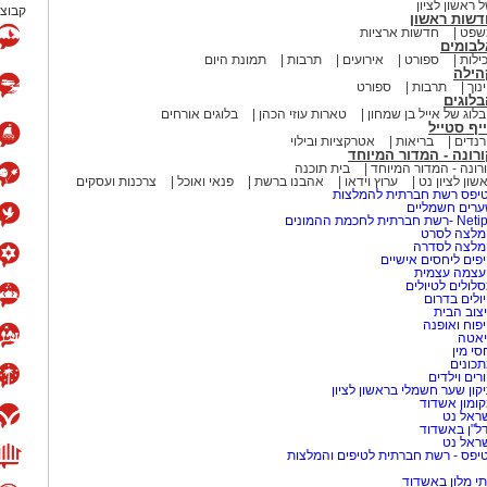
 ראשון לציון
קבוצת
דשות ראשון
שפט
חדשות ארציות
לבומים
ילות
ספורט
אירועים
תרבות
תמונת היום
הילה
נוך
תרבות
ספורט
לוגים
לוג של אייל בן שמחון
טארות עוזי הכהן
בלוגים אורחים
יף סטייל
נדים
בריאות
אטרקציות ובילוי
רונה - המדור המיוחד
רונה - המדור המיוחד
בית תוכנה
שון לציון נט
ערוץ וידאו
אהבנו ברשת
פנאי ואוכל
צרכנות ועסקים
יפס רשת חברתית להמלצות
רים חשמליים
-רשת חברתית לחכמת ההמונים
לצה לסרט
מלצה לסדרה
פים ליחסים אישיים
עצמה עצמית
לולים לטיולים
ולים בדרום
צוב הבית
פוח ואופנה
אטה
סי מין
כונים
רים וילדים
קון שער חשמלי בראשון לציון
ומון אשדוד
ראל נט
ל"ן באשדוד
ראל נט
יפס - רשת חברתית לטיפים והמלצות
י מלון באשדוד