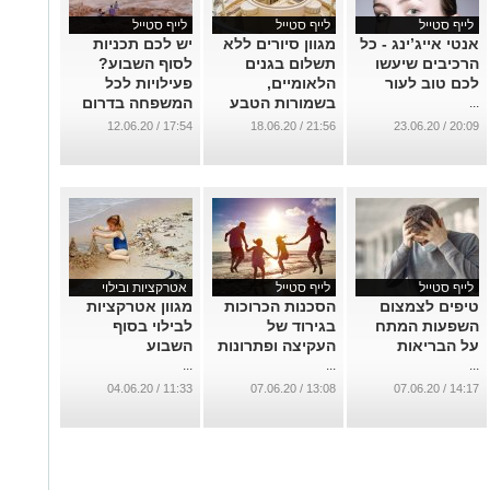
לייף סטייל
לייף סטייל
לייף סטייל
אנטי אייג’ינג - כל
מגוון סיורים ללא
יש לכם תכניות
הרכיבים שיעשו
תשלום בגנים
לסוף השבוע?
לכם טוב לעור
הלאומיים,
פעילויות לכל
בשמורות הטבע
המשפחה בדרום
...
...
...
17:54 / 12.06.20
21:56 / 18.06.20
20:09 / 23.06.20
לייף סטייל
לייף סטייל
אטרקציות ובילוי
טיפים לצמצום
הסכנות הכרוכות
מגוון אטרקציות
השפעות המתח
בגירוד של
לבילוי בסוף
על הבריאות
העקיצה ופתרונות
השבוע
...
...
...
11:33 / 04.06.20
13:08 / 07.06.20
14:17 / 07.06.20