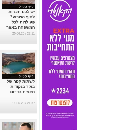
לייף סטייל
יש לכם תכניות
לסוף השבוע?
פעילויות לכל
המשפחה באזור
הדרום
22:11 / 25.06.20
...
לייף סטייל
לשתות קפה של
בוקר בנקודות
תצפית בדרום
...
21:37 / 11.06.20