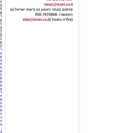
של
news@isnet.co.il
ח
מ
פרסום באתר ראשון נט ורשת ישראל נט
א
התקשרו -
050-7870908
רכ
(אלדה נתנאל )
elda@isnet.co.il
ק
חי
הב
הב
לי
טר
קו
קו
רא
נט
שע
Netips 
המ
ה
טי
ה
מס
טי
עי
טי
די
יח
מת
הו
תי
מק
יש
נד
יש
נט
-
בת