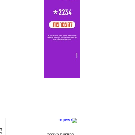
מג
פנ
להודעות מערכת