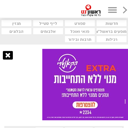
חדשות
ספורט
לייף סטייל
מגזין
מופעים בראשל"צ
פנאי ואוכל
אלבומים
הבלוגים
רכילות
תרבות ובידור