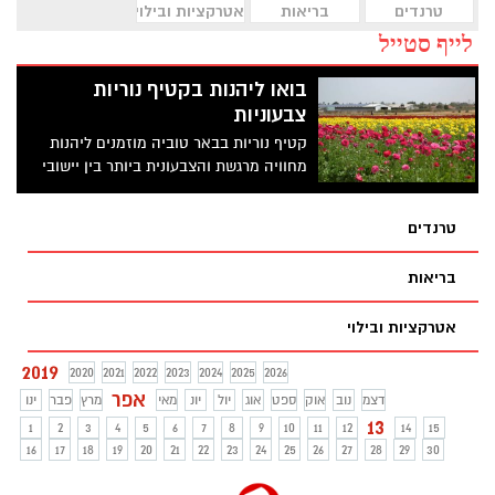
טרנדים
בריאות
אטרקציות ובילוי
לייף סטייל
בואו ליהנות בקטיף נוריות
צבעוניות
קטיף נוריות בבאר טוביה מוזמנים ליהנות
מחוויה מרגשת והצבעונית ביותר בין יישובי
הדרום
טרנדים
בריאות
אטרקציות ובילוי
2019
2020
2021
2022
2023
2024
2025
2026
אפר
דצמ
נוב
אוק
ספט
אוג
יול
יונ
מאי
מרץ
פבר
ינו
13
1
2
3
4
5
6
7
8
9
10
11
12
14
15
16
17
18
19
20
21
22
23
24
25
26
27
28
29
30