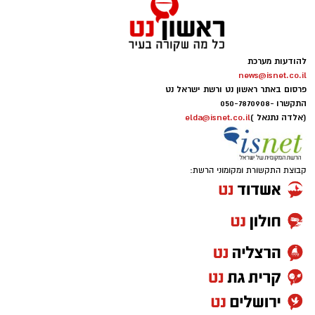
להודעות מערכת
news@isnet.co.il
פרסום באתר ראשון נט ורשת ישראל נט
התקשרו -
050-7870908
(אלדה נתנאל )
elda@isnet.co.il
קבוצת התקשורת ומקומוני הרשת: