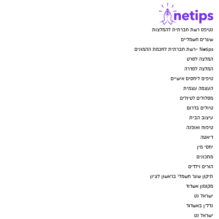
נטיפס רשת חברתית להמלצות
שערים חשמליים
Netips -רשת חברתית לחכמת ההמונים
המלצה לסרט
המלצה לסדרה
טיפים ליחסים אישיים
העצמה עצמית
מסלולים לטיולים
טיולים בדרום
עיצוב הבית
טיפוח ואופנה
דיאטה
יחסי מין
מתכונים
הורים וילדים
תיקון שער חשמלי בראשון לציון
מקומון אשדוד
ישראל נט
נדל"ן באשדוד
ישראל נט