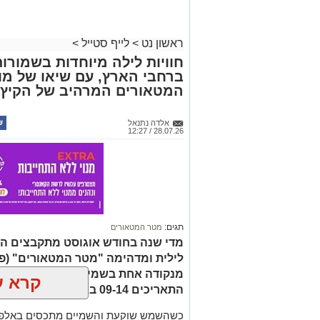
ראשון נט
>
לייף סטייל
>
חוויות לילה מיוחדות בשמורו
ברחבי הארץ, עם שיאו של מו
המטאורים המרהיב של הקיץ
אלדה נתנאל
28.07.26 / 12:27
תגים:
מטר המטאורים
מדי שנה בחודש אוגוסט מתקבצים המ
לילית ומדהימה "מטר המטאורים" (פ
מנקודה אחת בשמי הלילה. השנה המט
קרא ע
התאריכים 09-14 באוגוסט 2026.
כשהשמש שוקעת והשמיים מתכסים באלפי 