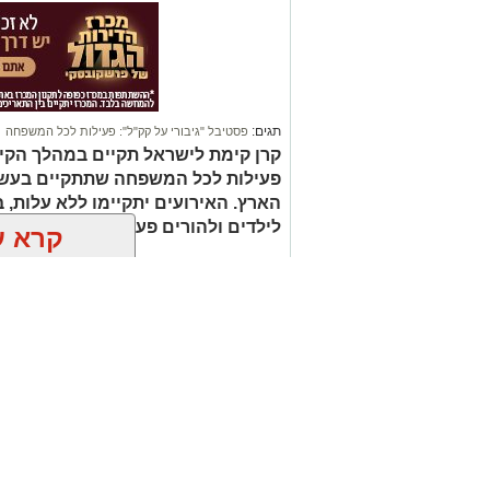
ושמורות הטבע בשעות הנעימות של הקיץ ול
כשהשמש שוקעת. אנחנו מזמינים את הציב
מהשקט שמביא איתו הלילה וממופע הכוכבי
שסביבנו: לנסוע רק בשבילים מסומנים, לה
מכניסה לשטחי אש , לשמור על הניקיון 
תגים:
פסטיבל "גיבורי על קק"ל": פעילות לכל המשפחה
קרן קימת לישראל תקיים במהלך הקיץ
פעילות לכל המשפחה שתתקיים בעשרו
הארץ. האירועים יתקיימו ללא עלות,
לילדים ולהורים פעילות סביב עולמות
קרא ע
אולי יעניי
המבצע החם של העונה:
פנתרה -חלל מ
חודשיים + חודש מתנה
ומרכז לאירועי