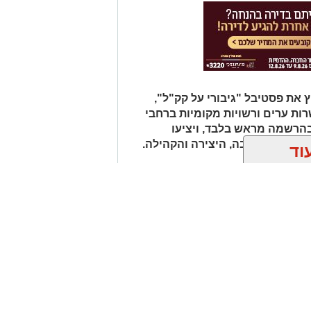
גלות את היופי שמחכה לנו דווקא
ור להנות משקיעה מדברית קסומה,
ם הגדול, אך גם לזכור לשמור על הטבע
ימנע מפגיעה בצומח וחי מקומי, להימנע
ולקחת את האשפה אתכם"
 את פסטיבל "גיבורי על קק"ל",
ת ערים ורשויות מקומיות ברחבי
 בהרשמה מראש בלבד, ויציעו
 הטבע, הסביבה, היצירה והקהילה.
וד
ן אותך גם
שותף
תיקון והתקנה שערים
ם עסקיים
חשמליים בדרום