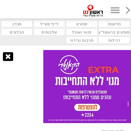
חדשות
ספורט
לייף סטייל
מגזין
מופעים בראשל"צ
פנאי ואוכל
אלבומים
הבלוגים
רכילות
תרבות ובידור