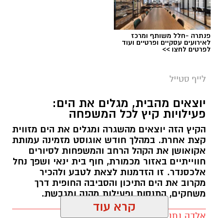
פנתרה -חלל משותף ומרכז
לאירועים עסקיים ופרטיים ועוד
לפרטים לחצו >>
לייף סטייל
יוצאים מהבית, מגלים את הים:
פעילויות קיץ לכל המשפחה
הקיץ הזה יוצאים מהשגרה ומגלים את הים מזווית
קצת אחרת. במהלך חודש אוגוסט מזמינה עמותת
אקואושן את הקהל הרחב והמשפחות לסיורים
חווייתיים באזור מכמורת, חוף בית ינאי ושפך נחל
אלכסנדר. זו הזדמנות לצאת לטבע ולהכיר
מקרוב את הים התיכון והסביבה החופית דרך
משחקים, התנסות ופעילות מהנה ומגבשת.
קרא עוד
אלדה נתנאל / 09:24 07.08.26