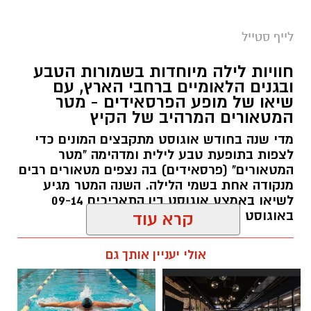
סיורי משפחות- צילום מיקה וולוב, אקואושן
לייף סטייל
במהלך הפעילות יכירו המשתתפים את הטבע
חוויות לילה מיוחדות בשמורות הטבע
הייחודי של אזור שפך נחל אלכסנדר, את בעלי
ובגנים הלאומיים ברחבי הארץ, עם
שיאו של מופע הפרסאידים - מטר
החיים והצמחים המאפיינים אותו ואת המערכת
המטאורים המרהיב של הקיץ
האקולוגית המקומית. בהמשך יגיעו למרכז החינוך
מדי שנה בחודש אוגוסט מתקבצים המונים כדי
הימי "מגלים" של אקואושן, שם יוכלו להתבונן בדגם
לצפות בתופעת טבע לילית ומדהימה "מטר
חי של חוף סלעי בישראל ולהכיר מקרוב את בעלי
המטאורים" (פרסאידים) בה נצפים מטאורים רבים
החיים הימיים החיים בו. במהלך הסיור ייחשפו גם
מנקודה אחת בשמי הלילה. השנה המטר מגיע
לאתגרים המשפיעים על הסביבה הימית, ובהם
לשיאו באמצע אוגוסט בין התאריכים 09-14
פסולת ובעיקר פלסטיק, וילמדו באופן חווייתי כיצד
באוגוסט 2026.
קרא עוד
ניתן לשמור על הים ולסייע בהגנה עליו.
אלדה נתנאל / 12:27 28.07.26
אולי יעניין אותך גם
מועדי הסיורים:
24 באוגוסט, יום שני, בשעות 9:00-12:00 הורים
וילדים