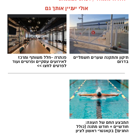
אולי יעניין אותך גם
תגים:
טיול
תיקון והתקנה שערים חשמליים
פנתרה -חלל משותף ומרכז
בדרום
לאירועים עסקיים ופרטיים ועוד
לפרטים לחצו >>
המבצע החם של העונה:
חודשיים + חודש מתנה (כולל
החגים!) בקאנטרי ראשון לציון