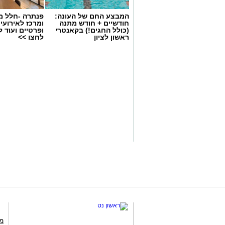
מטאורים בשעה.
המבצע החם של העונה:
פנתרה -חלל מ
חודשיים + חודש מתנה
ומרכז לאירועי
(כולל החגים!) בקאנטרי
ופרטיים ועוד 
רשות הטבע והגנים מזמינה אתכם ללילות 
ראשון לציון
לחצו >>
טבע ייחודיות ברחבי הארץ, מתצפיות מודר
דרך סיורי לילה, שקיעות מדבריות ולינה ב
המחברות בין טבע, מדע ופליאה.
אפרת רוחין, ממונת קהל וקהילה במחוז
"המדבר הישראלי בלילה הוא עולם אחר. 
הכוכבים יוצרים חוויה שקשה למצוא במקומ
המרהיב לא צריך ציוד מיוחד או טלסקופים
ושקט, להרים את המבט אל השמיים ולתת 
הפרסאידים הוא הזדמנות נפלאה לצאת מהש
ושמורות הטבע בשעות הנעימות של הקיץ ול
כשהשמש שוקעת. אנחנו מזמינים את הציב
מהשקט שמביא איתו הלילה וממופע הכוכבי
שסביבנו: לנסוע רק בשבילים מסומנים, לה
מכניסה לשטחי אש , לשמור על הניקיון 
מג