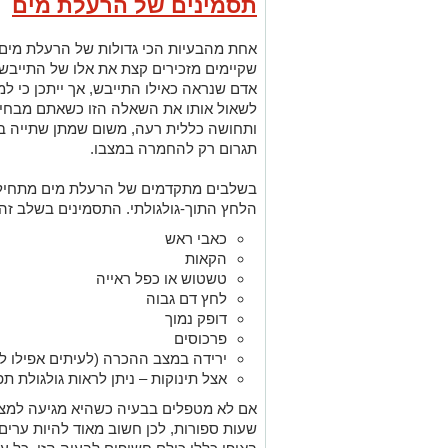
תסמינים של הרעלת מים
אחת מהבעיות הכי גדולות של הרעלת מים ה
שקיימים מזכירים קצת את אלו של התייבשו
אדם שנראה כאילו התייבש, אך ייתכן כי ל
לשאול אותו את השאלה הזו כשאתם מבחינ
ותחושה כללית רעה, משום שמתן שתייה 
תגרום רק להחמרה במצבו.
בשלבים מתקדמים של הרעלת מים מתחיל
הלחץ התוך-גולגולתי. התסמינים בשלב זה י
כאבי ראש
הקאות
טשטוש או כפל ראייה
לחץ דם גבוה
דופק נמוך
פרכוסים
ירידה במצב ההכרה (לעיתים אפילו 
אצל תינוקות – ניתן לראות גולגולת תפ
אם לא מטפלים בבעיה כשהיא מגיעה למצב 
שעות ספורות, לכן חשוב מאוד להיות ערים