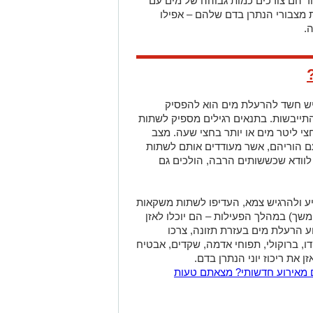
וד הם צורכים כמות גבוהה של מים עם
את מצבורי הנתרן בדם שלהם – אפילו
.
יש חשד להרעלת מים הוא להפסיק
תייבשות. בתנאים רגילים מספיק לשתות
י ליטר מים או יותר בחצי שעה. מצב
עם הוריהם, אשר מעודדים אותם לשתות
לוודא שכששותים הרבה, הולכים גם
ע ולהרגיש צמא, העדיפו לשתות משקאות
שך) במהלך הפעילות – הם יוכלו לאזן
ע הרעלת מים בעזרת תזונה, צרכו
ו, ברוקולי, תפוחי אדמה, שקדים, אבטיח
 את ריכוז יוני הנתרן בדם.
 מאירוע חדשותי? מצאתם טעות