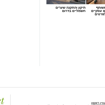
שימוש באמצעי ראייה. בשיא המטר, קצב המטאורים הנראים מגיע ל-80 עד 100
שותף
תיקון והתקנה שערים
ם עסקיים
חשמליים בדרום
לפרטים
קסומים תחת כיפת השמיים, עם חוויות
כות במטר הפרסאידים ובגרמי שמיים,
חניוני הלילה ועד פעילויות לכל המשפחה
 דרום של רשות הטבע והגנים
:
השקט, המרחבים הפתוחים ושמי
ות אחרים. כדי ליהנות ממופע הכוכבים
. כל מה שנדרש הוא להגיע למקום חשוך
לעיניים להתרגל לחושך. מטר
גרה, להגיע אל הגנים הלאומיים
גלות את היופי שמחכה לנו דווקא
ור להנות משקיעה מדברית קסומה,
ם הגדול, אך גם לזכור לשמור על הטבע
ימנע מפגיעה בצומח וחי מקומי, להימנע
ולקחת את האשפה אתכם"
זין ראשון