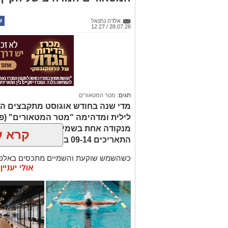
אלדה נתנאל
28.07.26 / 12:27
תגים:
מטר המטאורים
מדי שנה בחודש אוגוסט מתקבצים המ
לילית ומדהימה "מטר המטאורים" (פ
מנקודה אחת בשמי הלילה. השנה המט
קרא ע
התאריכים 09-14 באוגוסט 2026.
כשהשמש שוקעת והשמיים מתכסים באלפי 
אולי יעניי
המרהיבים של השנה - מטר הפרסאידים. זו
מאורות העיר, להרים את המבט אל השמיים 
לכת, ערפיליות וסיפורי חלל.
מטר הפרסאידים, מתרחש כתוצאה ממפגש 
סוויפט-טאטל, הוא נחשב כמטר גדול במיוח