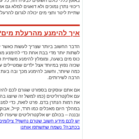
באופן כללי כולם חשופים לבעיה הזו, כל ע
ריכוזי נתרן נמוכים ולא דואגים למלא גם 
שתיית ליטר וחצי מים יכולה לגרום להרעלה
איך להימנע מהרעלת מים?
הדבר החשוב ביותר שצריך לעשות כאשר 
לשתות יותר מדי בבת אחת כדי להימנע מה
כוס מים בשעה, ומומלץ להימנע משתיית חצ
שכזה נפוץ במיוחד אצל ילדים שמטיילים 
כמה שיותר, וחשוב להימנע מכך ובה בעת 
הרבה לשירותים.
אם אתם עוסקים בספורט שגורם לכם להזי
עם אלקטרוליטים (כמו למשל זה שיוצג בהמ
את רמות הנתרן בדם. פרט לזאת, כדי למנו
במהלך היום מאכלים כמו תרד, קייל, אבוקד
ובננה – בכולם יש אלקטרוליטים שיעזרו לאזן
יש לכם מידע חשוב שטרם נחשף? צילומים
בכתבה? נשמח שתשתפו אותנו