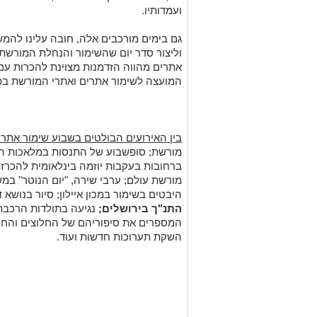
ועמדותיו.
גם בימים מורכבים אלה, חובה עלינו להמשי
וליצור סדר יום שהשימור והנחלת המורשת 
אתרים מהווה הזדמנות מצוינת להכרות עם
המועצה לשימור אתרים ואתרי המורשת בפ
בין האירועים הבולטים בשבוע שימור אתר
מורשת; סופשבוע של התנסות במלאכות היסט
ברחובות בעקבות יוזמה בינלאומית להכרז
מורשת עולם; ערבי שירה, "יום הנוטר" במ
היבטים בשימור במכון איילון; סיור בנושא
ד
התנ"ך בירושלים
;
נגיעה בתולדות הרכבת 
המספרים את סיפוריהם של החלוצים והחל
השקת תערוכות חדשות ועוד.