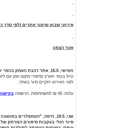
אירועי שבוע שימור אתרים
(לפי סדר כר
אזור הצפון
חמישי, 15.5, אתר רכבת העמק בכפר יהושע, "טוב ללכת בדרכים":
טיול בנופי הארץ וסיפורי מקום וזמן עם ליא
לפני האירוע יתקיים סיור באתר.
עלות: 45 ₪ למשתתפ/ת. הרשמה
בקישור
שני, 19.5, חיפה, "הטמפלרים במושבה הגרמנית - תחילת המודרנה בלבנט":
סיור רגלי בעקבות סיפורם המרתק של
עימם.
בשיתוף העמותה לתולדות חיפה