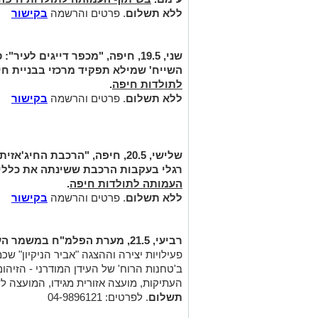
ללא תשלום
. פרטים והרשמה
בקישור
שני, 19.5, חיפה, "מכפר דייגים לעיר":
ס
השייח' שמילא תפקיד מרכזי בבניית ח
לתולדות חיפה
.
ללא תשלום
. פרטים והרשמה
בקישור
שלישי, 20.5, חיפה, "הרכבת החיג'אזית - תחילתה של תקופה ותנופה":
רגלי בעקבות הרכבת ששינתה את כללי
העמותה לתולדות חיפה
.
ללא תשלום
. פרטים והרשמה
בקישור
רביעי, 21.5, מערת הפלמ"ח במשמר העמק, "נפגשים בטבע":
פעילויות יצירה וההצגה "אביר הניקיון" שכ
ב'טחנות הרוח' של העידן המודרני - הזיהו
העתיקות, מועצה אזורית מגידו, המועצה 
תשלום
. לפרטים: 04-9896121