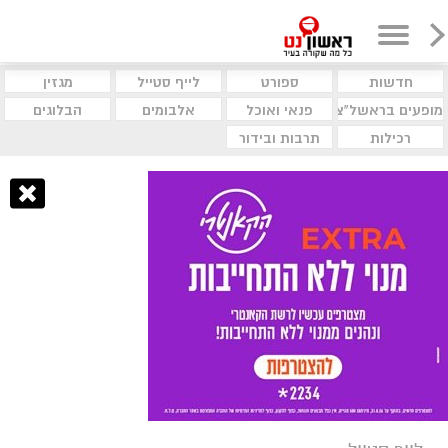
חדשות
ספורט
לייף סטייל
מגזין
מופעים בראשל"צ
פנאי ואוכל
אלבומים
הבלוגים
רכילות
תרבות ובידור