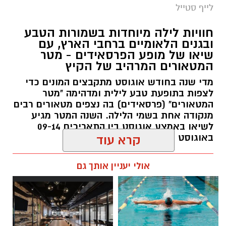
לייף סטייל
חוויות לילה מיוחדות בשמורות הטבע
ובגנים הלאומיים ברחבי הארץ, עם
שיאו של מופע הפרסאידים - מטר
המטאורים המרהיב של הקיץ
מדי שנה בחודש אוגוסט מתקבצים המונים כדי
לצפות בתופעת טבע לילית ומדהימה "מטר
המטאורים" (פרסאידים) בה נצפים מטאורים רבים
מנקודה אחת בשמי הלילה. השנה המטר מגיע
לשיאו באמצע אוגוסט בין התאריכים 09-14
באוגוסט 2026.
קרא עוד
אלדה נתנאל / 12:27 28.07.26
אולי יעניין אותך גם