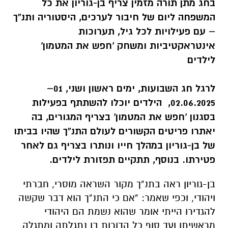
בחג מתן תורה מזמין צריף בן-גוריון את כל
המשפחה ליום של חיבור לערכים, היסטוריה ותנ”ך
– עם פעילויות לכל גיל, תערוכות
אינטראקטיביות ומשחק 'חפש את המטמון'
לילדים
לרגל חג השבועות, ימים ראשון ושני, 01–
02.06.2025, הילדים יוכלו להשתתף בפעילות
בסגנון 'חפש את המטמון' בצריף המגורים, בה
יאתרו פריטים הקשורים לעולם התנ”ך שהיו בביתו
של בן-גוריון במהלך חייו ונותרו בצריף גם לאחר
פטירתו. בנוסף, תתקיים תפזורת לילדים.
בן-גוריון ראה בתנ”ך מקור השראה מוסרי, חברתי
ויהודי, וכפי שאמר: “אם כי התנ”ך הוא דבר שקשה
להגדירו הייתי אומר שהוא נשמת הם היהודי
מראשיתו ועד סוף כל הדורות בו נתגלתה ומתגלה