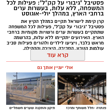
פסטיבל "גיבורי על קק"ל": פעילות לכל
המשפחה, ללא עלות, בעשרות ערים
רשות הטבע והגנים מזמינה אתכם ללילות קסומים
ברחבי הארץ, במהלך יולי-אוגוסט
תחת כיפת השמיים, עם חוויות טבע ייחודיות ברחבי
קרן קימת לישראל תקיים במהלך הקיץ את
הארץ, מתצפיות מודרכות במטר הפרסאידים
פסטיבל "גיבורי על קק"ל", פעילות לכל המשפחה
ובגרמי שמיים, דרך סיורי לילה, שקיעות מדבריות
שתתקיים בעשרות ערים ורשויות מקומיות ברחבי
ולינה בחניוני הלילה ועד פעילויות לכל המשפחה
הארץ. האירועים יתקיימו ללא עלות, בהרשמה
מראש בלבד, ויציעו לילדים ולהורים פעילות סביב
המחברות בין טבע, מדע ופליאה.
עולמות הטבע, הסביבה, היצירה והקהילה.
קרא עוד
אלדה נתנאל / 07:27 06.07.26
אפרת רוחין, ממונת קהל וקהילה במחוז דרום של
אולי יעניין אותך גם
רשות הטבע והגנים
: "המדבר הישראלי בלילה הוא
עולם אחר. השקט, המרחבים הפתוחים ושמי
הכוכבים יוצרים חוויה שקשה למצוא במקומות
אחרים. כדי ליהנות ממופע הכוכבים המרהיב לא
צריך ציוד מיוחד או טלסקופים. כל מה שנדרש הוא
תגים:
פסטיבל "גיבורי על קק"ל": פעילות לכל
להגיע למקום חשוך ושקט, להרים את המבט אל
פנתרה -חלל משותף ומרכז
תיקון והתקנה שערים חשמליים
המשפחה