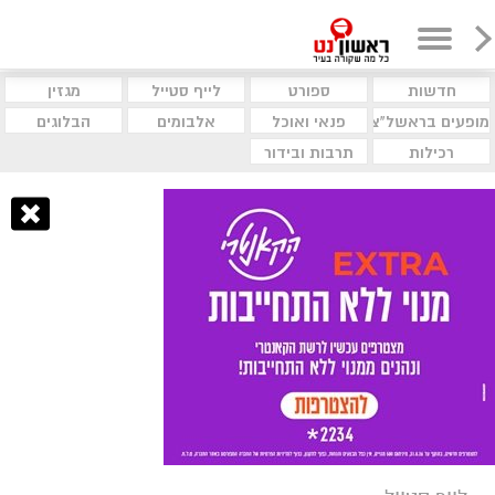
חדשות
ספורט
לייף סטייל
מגזין
מופעים בראשל"צ
פנאי ואוכל
אלבומים
הבלוגים
רכילות
תרבות ובידור