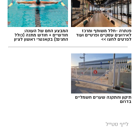
תגים:
מטר המטאורים
פנתרה -חלל משותף ומרכז
המבצע החם של העונה:
לאירועים עסקיים ופרטיים ועוד
חודשיים + חודש מתנה (כולל
כשהשמש שוקעת והשמיים מתכסים באלפי כוכבים,
לפרטים לחצו >>
החגים!) בקאנטרי ראשון לציון
הטבע מציג את אחד המופעים המרהיבים של
השנה - מטר הפרסאידים. זו ההזדמנות לעצור
לרגע, להתרחק מאורות העיר, להרים את המבט אל
השמיים ולגלות עולם שלם של כוכבים, כוכבי לכת,
ערפיליות וסיפורי חלל.
מטר הפרסאידים, מתרחש כתוצאה ממפגש כדור
תיקון והתקנה שערים חשמליים
הארץ עם השובל של כוכב השביט סוויפט-טאטל,
בדרום
הוא נחשב כמטר גדול במיוחד שבו ניתן לראות
מטאורים רבים בלי שימוש באמצעי ראייה. בשיא
לייף סטייל
המטר, קצב המטאורים הנראים מגיע ל-80 עד 100
מטאורים בשעה.