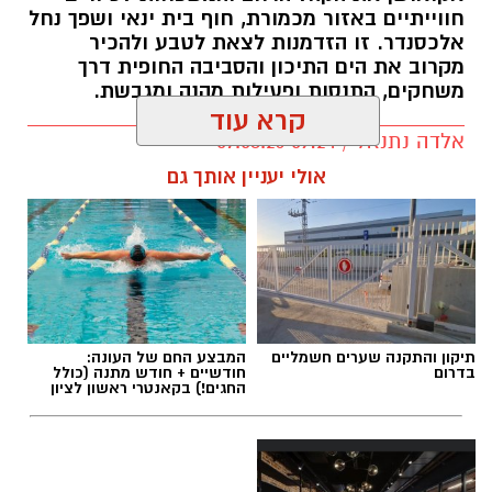
חווייתיים באזור מכמורת, חוף בית ינאי ושפך נחל
אלכסנדר. זו הזדמנות לצאת לטבע ולהכיר
מקרוב את הים התיכון והסביבה החופית דרך
משחקים, התנסות ופעילות מהנה ומגבשת.
קרא עוד
אלדה נתנאל / 09:24 07.08.26
אולי יעניין אותך גם
תגים:
טיול
תיקון והתקנה שערים חשמליים
המבצע החם של העונה:
בדרום
חודשיים + חודש מתנה (כולל
החגים!) בקאנטרי ראשון לציון