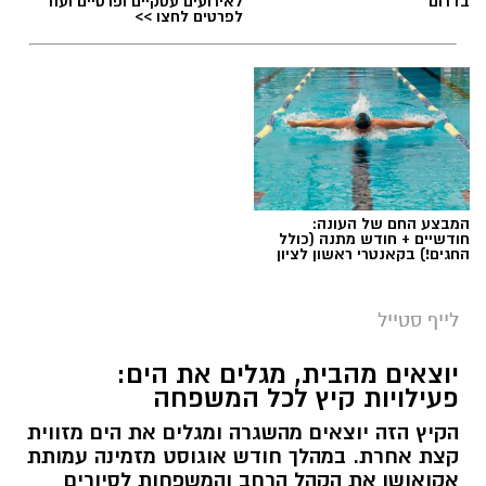
בדרום
לאירועים עסקיים ופרטיים ועוד
לפרטים לחצו >>
המבצע החם של העונה:
חודשיים + חודש מתנה (כולל
החגים!) בקאנטרי ראשון לציון
לייף סטייל
יוצאים מהבית, מגלים את הים:
פעילויות קיץ לכל המשפחה
הקיץ הזה יוצאים מהשגרה ומגלים את הים מזווית
קצת אחרת. במהלך חודש אוגוסט מזמינה עמותת
אקואושן את הקהל הרחב והמשפחות לסיורים