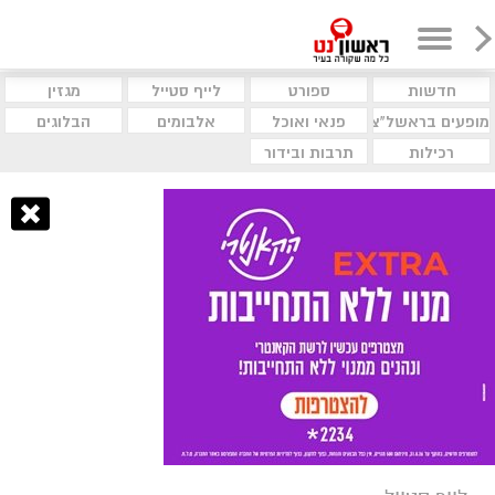
חדשות
ספורט
לייף סטייל
מגזין
מופעים בראשל"צ
פנאי ואוכל
אלבומים
הבלוגים
רכילות
תרבות ובידור