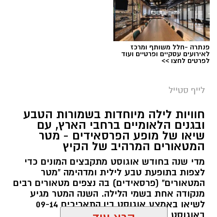
פנתרה -חלל משותף ומרכז
לאירועים עסקיים ופרטיים ועוד
לפרטים לחצו >>
סיורי משפחות- צילום מיקה וולוב, אקואושן
לייף סטייל
במהלך הפעילות יכירו המשתתפים את הטבע
חוויות לילה מיוחדות בשמורות הטבע
הייחודי של אזור שפך נחל אלכסנדר, את בעלי
ובגנים הלאומיים ברחבי הארץ, עם
שיאו של מופע הפרסאידים - מטר
החיים והצמחים המאפיינים אותו ואת המערכת
המטאורים המרהיב של הקיץ
האקולוגית המקומית. בהמשך יגיעו למרכז החינוך
מדי שנה בחודש אוגוסט מתקבצים המונים כדי
הימי "מגלים" של אקואושן, שם יוכלו להתבונן בדגם
לצפות בתופעת טבע לילית ומדהימה "מטר
חי של חוף סלעי בישראל ולהכיר מקרוב את בעלי
המטאורים" (פרסאידים) בה נצפים מטאורים רבים
החיים הימיים החיים בו. במהלך הסיור ייחשפו גם
מנקודה אחת בשמי הלילה. השנה המטר מגיע
לאתגרים המשפיעים על הסביבה הימית, ובהם
לשיאו באמצע אוגוסט בין התאריכים 09-14
פסולת ובעיקר פלסטיק, וילמדו באופן חווייתי כיצד
באוגוסט 2026.