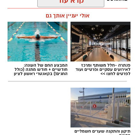
קרא עוד
ניתן לשמור על הים ולסייע בהגנה עליו.
אלדה נתנאל / 12:27 28.07.26
אולי יעניין אותך גם
מועדי הסיורים:
24 באוגוסט, יום שני, בשעות 9:00-12:00 הורים
וילדים
24 באוגוסט, יום שני, בשעות 16:30-19:30 הורים
וילדים
תגים:
מטר המטאורים
26 באוגוסט, יום רביעי, בשעות 9:00-12:00 מבוגרים
פנתרה -חלל משותף ומרכז
המבצע החם של העונה:
(גילאי 16+)
לאירועים עסקיים ופרטיים ועוד
חודשיים + חודש מתנה (כולל
כשהשמש שוקעת והשמיים מתכסים באלפי כוכבים,
לפרטים לחצו >>
החגים!) בקאנטרי ראשון לציון
27 באוגוסט, יום חמישי, בשעות 16:30-19:30 הורים
הטבע מציג את אחד המופעים המרהיבים של
וילדים
השנה - מטר הפרסאידים. זו ההזדמנות לעצור
לרגע, להתרחק מאורות העיר, להרים את המבט אל
השמיים ולגלות עולם שלם של כוכבים, כוכבי לכת,
ערפיליות וסיפורי חלל.
לפרטים נוספים
והרשמה:
https://bit.ly/summer26ecoocean
מטר הפרסאידים, מתרחש כתוצאה ממפגש כדור
תיקון והתקנה שערים חשמליים