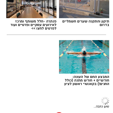
24 באוגוסט, יום שני, בשעות 9:00-12:00 הורים
וילדים
24 באוגוסט, יום שני, בשעות 16:30-19:30 הורים
וילדים
תגים:
מטר המטאורים
26 באוגוסט, יום רביעי, בשעות 9:00-12:00 מבוגרים
תיקון והתקנה שערים חשמליים
פנתרה -חלל משותף ומרכז
(גילאי 16+)
בדרום
לאירועים עסקיים ופרטיים ועוד
כשהשמש שוקעת והשמיים מתכסים באלפי כוכבים,
לפרטים לחצו >>
27 באוגוסט, יום חמישי, בשעות 16:30-19:30 הורים
הטבע מציג את אחד המופעים המרהיבים של
וילדים
השנה - מטר הפרסאידים. זו ההזדמנות לעצור
לרגע, להתרחק מאורות העיר, להרים את המבט אל
השמיים ולגלות עולם שלם של כוכבים, כוכבי לכת,
ערפיליות וסיפורי חלל.
לפרטים נוספים
והרשמה:
https://bit.ly/summer26ecoocean
מטר הפרסאידים, מתרחש כתוצאה ממפגש כדור
המבצע החם של העונה:
הארץ עם השובל של כוכב השביט סוויפט-טאטל,
חודשיים + חודש מתנה (כולל
החגים!) בקאנטרי ראשון לציון
הוא נחשב כמטר גדול במיוחד שבו ניתן לראות
מטאורים רבים בלי שימוש באמצעי ראייה. בשיא
לייף סטייל
המטר, קצב המטאורים הנראים מגיע ל-80 עד 100