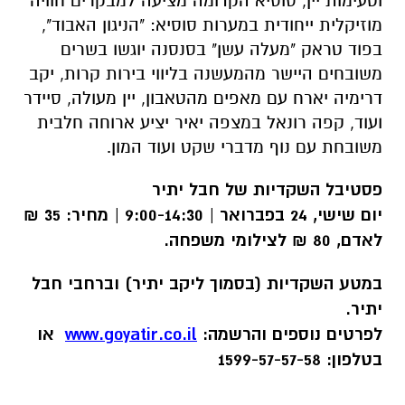
וטעימות יין, סוסיא הקדומה מציעה למבקרים חוויה
מוזיקלית ייחודית במערות סוסיא: "הניגון האבוד",
בפוד טראק "מעלה עשן" בסנסנה יוגשו בשרים
משובחים היישר מהמעשנה בליווי בירות קרות, יקב
דרימיה יארח עם מאפים מהטאבון, יין מעולה, סיידר
ועוד, קפה רונאל במצפה יאיר יציע ארוחה חלבית
משובחת עם נוף מדברי שקט ועוד המון.
פסטיבל השקדיות של חבל יתיר
יום שישי, 24 בפברואר | 9:00-14:30 | מחיר: 35 ₪
לאדם, 80 ₪ לצילומי משפחה.
במטע השקדיות (בסמוך ליקב יתיר) וברחבי חבל
יתיר.
לפרטים נוספים והרשמה:
www.goyatir.co.il
או
בטלפון:
1599-57-57-58