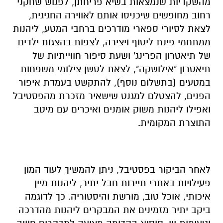
מהשקדיות שנמצאות בשיא פריחתן, לפגוש שחקני
רחוב מחופשים שיכניסו אותם לאווירה החגיגית,
לצאת לסיורי ספארי מודרכים ברחבי המטע, ליהנות
ממתחמי פינת ליטוף ויצירה, לצפות בהצגות ילדים
של תיאטרון הפרינג' ושעת סיפור חווייתיות של
תיאטרון "אילושקה", לצאת לסשן צילומי משפחות
במטעים (בתשלום נוסף), להתקשט בעמדת איפור
הפנים, להצטלם למגנט שישאיר מזכרת מהפסטיבל
ואפילו ליהנות משוק אומנים ואיכרים עם מיטב
התוצרת המקומית.
לאחר הביקור בפסטיבל, ניתן להמשיך לעוד המון
פעילויות באתרי תיירות חבל יתיר, ליהנות מיין
איכותי, אוכל טוב, מורשת והיסטוריה. כך לדוגמה
ביקב יתיר מזמינים את המבקרים ליהנות מהדרכה