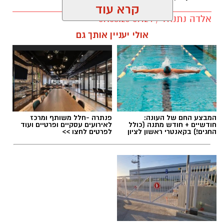
קרא עוד
אלדה נתנאל / 09:24 07.08.26
אולי יעניין אותך גם
תגים:
טיול
המבצע החם של העונה:
פנתרה -חלל משותף ומרכז
חודשיים + חודש מתנה (כולל
לאירועים עסקיים ופרטיים ועוד
החגים!) בקאנטרי ראשון לציון
לפרטים לחצו >>