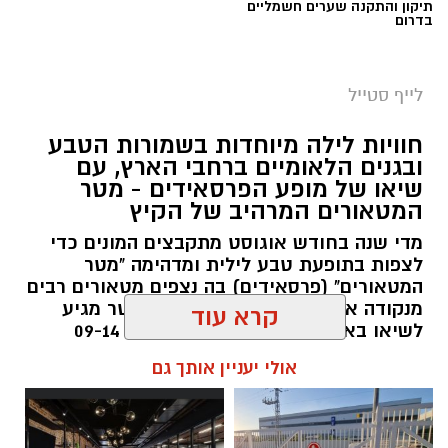
תיקון והתקנה שערים חשמליים
בדרום
סיורי משפחות- צילום מיקה וולוב, אקואושן
לייף סטייל
במהלך הפעילות יכירו המשתתפים את הטבע
חוויות לילה מיוחדות בשמורות הטבע
הייחודי של אזור שפך נחל אלכסנדר, את בעלי
ובגנים הלאומיים ברחבי הארץ, עם
שיאו של מופע הפרסאידים - מטר
החיים והצמחים המאפיינים אותו ואת המערכת
המטאורים המרהיב של הקיץ
האקולוגית המקומית. בהמשך יגיעו למרכז החינוך
מדי שנה בחודש אוגוסט מתקבצים המונים כדי
הימי "מגלים" של אקואושן, שם יוכלו להתבונן בדגם
לצפות בתופעת טבע לילית ומדהימה "מטר
חי של חוף סלעי בישראל ולהכיר מקרוב את בעלי
המטאורים" (פרסאידים) בה נצפים מטאורים רבים
החיים הימיים החיים בו. במהלך הסיור ייחשפו גם
מנקודה אחת בשמי הלילה. השנה המטר מגיע
לאתגרים המשפיעים על הסביבה הימית, ובהם
לשיאו באמצע אוגוסט בין התאריכים 09-14
פסולת ובעיקר פלסטיק, וילמדו באופן חווייתי כיצד
באוגוסט 2026.
קרא עוד
ניתן לשמור על הים ולסייע בהגנה עליו.
אלדה נתנאל / 12:27 28.07.26
אולי יעניין אותך גם
מועדי הסיורים: