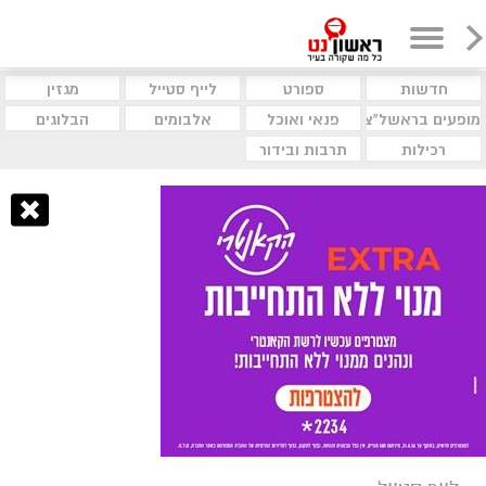
חדשות
ספורט
לייף סטייל
מגזין
מופעים בראשל"צ
פנאי ואוכל
אלבומים
הבלוגים
רכילות
תרבות ובידור