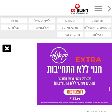
חדשות
ספורט
לייף סטייל
מגזין
מופעים בראשל"צ
פנאי ואוכל
אלבומים
הבלוגים
רכילות
תרבות ובידור