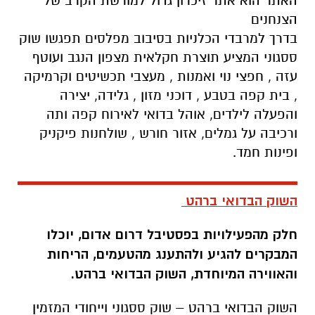
האתר הוא אתר זיכרון גדול למורשת הקרב של
הצנחנים
בדרך למרבדי הכלניות בסיבוב מפלסים תפגשו שוק
ססגוני המציע תוצרת חקלאית מצפון הנגב ועוטף
עזה , חפצי נוי ואמנות , מעצבי תכשיטים וקרמיקה
, בית קפה בטבע , דוכני מזון , גלידה, יצירה
והפעלה לילדים, אוהל בדואי לאירוח קפה ותה
ורכיבה על גמלים, אזור חורש , שולחנות פיקניק
ופינות חמד.
השוק הבדואי ברהט
חלק מהפעילויות בפסטיבל דרום אדום, יוכלו
המבקרים להגיע ולהתענג מהטעמים, הריחות
והאווירה המיוחדת, השוק הבדואי ברהט.
השוק הבדואי ברהט – שוק ססגוני וייחודי המזמין