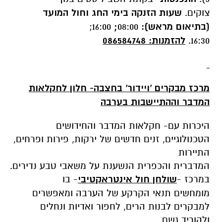
צוקים.
שעות הזנקה בימי החג וחול המועד
(בתיאום מראש):
08:00
;
16:00;
16:30.
להזמנות:
086584748
מרכז מבקרים 'ויידור' בחצבה- חלון לחקלאות
המדבר וההתיישבות בערבה
היכרות עם- חקלאות המדבר והחידושים
הטכנולוגיים, זנים חדשים של ירקות, פירות ופרחים,
התיירות
המדברית
והכפרית
הנשענת
על
משאבי
טבע
נדירים.
במרכז -
שולחן חול אינטראקטיבי
- בו
מומחשים
תנאי הקרקע של הערבה ומאפשרים
למבקרים לבנות הרים, לחפור ואדיות ונחלים
ולהוריד גשם.