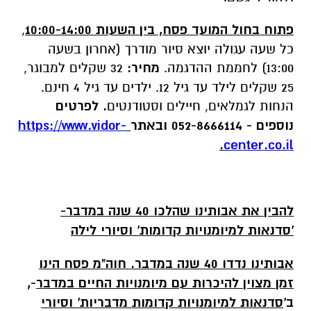
פתוח בחול המועד פסח, בין השעות 10:00-14:00
,
כל שעה עגולה יוצא סיור מודרך (אחרון בשעה
13:00) לחממת ההדגמה.
מחיר:
32 שקלים למבוגר,
25 שקלים לילד עד גיל 12. ילדים עד גיל 4 חינם.
הנחות לגמלאים, חיילים וסטודנטים
. לפרטים
נוספים - 052-8666114 ובאתר
https://www.vidor-
.
center.co.il
להבין את אבותינו שהלכו 40 שנה במדבר-
'סדנאות למיומנויות קדומות' וסיורי לילה
אבותינו נדדו 40 שנה במדבר. חוה"מ פסח הינו
זמן מצוין להיכרות עם מיומנויות החיים במדבר
-,
ב'
סדנאות למיומנויות קדומות מדבריות' וסיורי