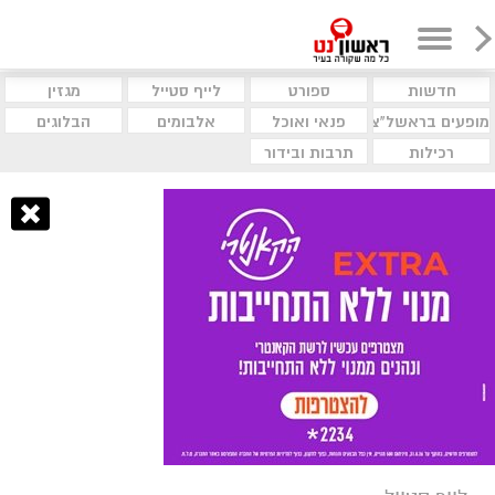
חדשות
ספורט
לייף סטייל
מגזין
מופעים בראשל"צ
פנאי ואוכל
אלבומים
הבלוגים
רכילות
תרבות ובידור