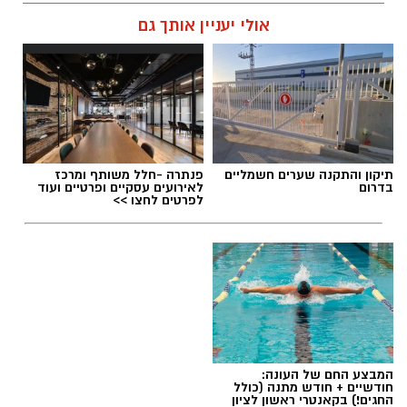
אלדה נתנאל / 12:27 28.07.26
אולי יעניין אותך גם
תגים:
מטר המטאורים
תיקון והתקנה שערים חשמליים
פנתרה -חלל משותף ומרכז
בדרום
לאירועים עסקיים ופרטיים ועוד
כשהשמש שוקעת והשמיים מתכסים באלפי כוכבים,
לפרטים לחצו >>
הטבע מציג את אחד המופעים המרהיבים של
השנה - מטר הפרסאידים. זו ההזדמנות לעצור
לרגע, להתרחק מאורות העיר, להרים את המבט אל
השמיים ולגלות עולם שלם של כוכבים, כוכבי לכת,
ערפיליות וסיפורי חלל.
מטר הפרסאידים, מתרחש כתוצאה ממפגש כדור
המבצע החם של העונה:
הארץ עם השובל של כוכב השביט סוויפט-טאטל,
חודשיים + חודש מתנה (כולל
החגים!) בקאנטרי ראשון לציון