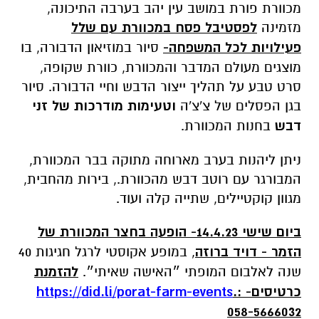
מכוורת פורת במושב עין יהב בערבה התיכונה,
מזמינה
לפסטיבל פסח במכוורת עם שלל
פעילויות לכל המשפחה-
סיור במוזיאון הדבורה, בו
מוצגים מעולם המדבר והמכוורת, כוורת שקופה,
סרט טבע על תהליך ייצור הדבש וחיי הדבורה. סיור
בגן הפסלים של צ'צ'ה
וטעימות מודרכות של זני
דבש
בחנות המכוורת.
ניתן ליהנות בערב מארוחה מתוקה בבר המכוורת,
המבורגר עם רוטב דבש מהכוורת., בירות מהחבית,
מגוון קוקטיילים, שתייה קלה ועוד.
ביום שישי 14.4.23- הופעה בחצר המכוורת של
הזמר - דויד ברוזה
, במופע אקוסטי לרגל חגיגות 40
שנה לאלבום המופתי ״האישה שאיתי״.
להזמנת
כרטיסים-
.:
https://did.li/porat-farm-events
058-5666032