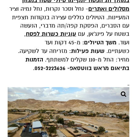
במהלך חג הפסח
יתקיימו טיולי שטח במגוון
מסלולים ואתרים
- נחל וסכר נקרות, נחל נמיה וציר
המעיינות. הטיולים כוללים עצירה בנקודות תצפית
עם הסברים, הפסקת קפה/תה מדברי, הנעשה
בשטח על פינג'אן, עם
עוגיות כשרות לפסח
,
ועוד.
משך הטיולים
: מ-45 דקות ועד
כשעתיים.
שעות פעילות
: מזריחה עד לשקיעה.
מחיר: החל מ-110 שקלים למשתתף.
הזמנות
בתיאום מראש בווטסאפ
-
052-3223626
.