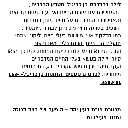
לילה
בהדרכת בן פריטל 'מטבע הדברים'
,
הממחישות את אורח החיים הצנוע בזמנים קדומים,
ומאפשרות התבוננות על חיינו כיום, בתרבות
השפע. בסדנה חווייתית ניתן לבחור מיומנויות
כמו
הדלקת אש, גששות בעלי חיים, ליקוט צמחי
תועלת מדבריים, הכנת כלים מאבני צור
ועוד.
הסדנאות נערכות בשטח הפתוח. כמו כן- יצאו
סיורי לילה בנושא בעלי החיים המדבריים
ועקבותיהם וכן חיפוש עקרבים בעזרת פנסים
מיוחדים.
לפרטים נוספים והזמנות
בן פריטל- 053-
6282481.
מכוורת פורת בעין יהב – הופעה של דויד ברוזה
ומגוון פעילויות