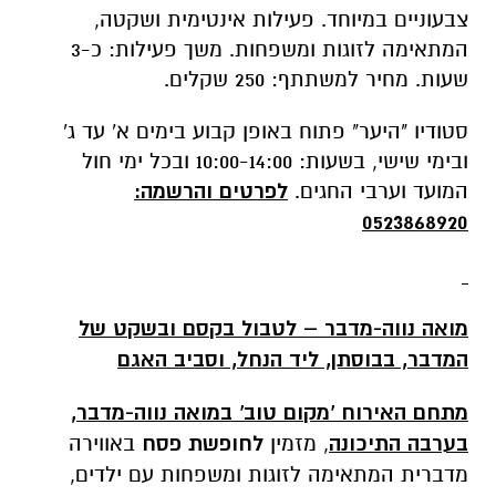
צבעוניים במיוחד. פעילות אינטימית ושקטה,
המתאימה לזוגות ומשפחות. משך פעילות: כ-3
שעות. מחיר למשתתף: 250 שקלים.
סטודיו "היער" פתוח באופן קבוע בימים א' עד ג'
ובימי שישי, בשעות: 10:00-14:00 ובכל ימי חול
המועד וערבי החגים.
לפרטים והרשמה:
0523868920
מואה נווה-מדבר – לטבול בקסם ובשקט של
המדבר, בבוסתן, ליד הנחל, וסביב האגם
מתחם האירוח 'מקום טוב' במואה נווה-מדבר,
בערבה התיכונה
, מזמין
לחופשת פסח
באווירה
מדברית המתאימה לזוגות ומשפחות עם ילדים,