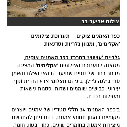
צילום אביעד בר
כפר האמנים צוקים – תערוכת צילומים
'אקלימים', ומגוון גלריות וסדנאות
גלריית 'עשוש' במרכז כפר האמנים צוקים
,
מזמינה לתערוכת הצילומים
'אקלימים'
המציגה
מבחר רחב של נופים שתיעד הבמאי הצלם והאמן
נורי בילגה ג'יילן, ביניהם תצלומי ארץ הררית ונוף
עירוני, כבישים שוממים ושדות, פסגות נישאות
ומסילות רכבת.
ב'כפר האמנים' 24 חללי סטודיו של אמנים ויוצרים
מקומיים במגוון תחומי אמנות, בהם ניתן להתרשם
מיצירות אמנות בחומרים שונים, כגון- בטון, חומר,