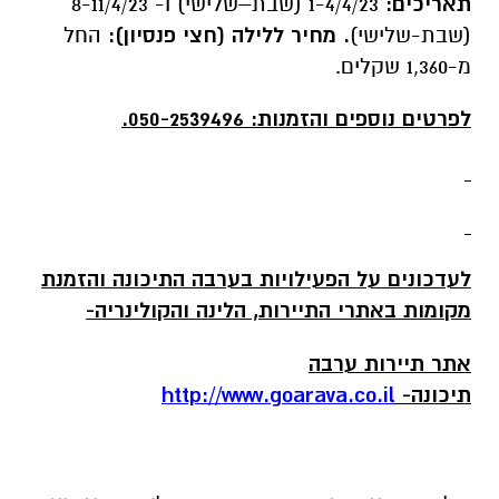
תאריכים:
1-4/4/23 (שבת–שלישי) ו-
8-11/4/23
(שבת-שלישי)
. מחיר ללילה (חצי פנסיון):
החל
מ-1,360 שקלים.
לפרטים נוספים והזמנות: 050-2539496.
לעדכונים על הפעילויות בערבה התיכונה והזמנת
מקומות באתרי התיירות, הלינה והקולינריה-
אתר תיירות ערבה
תיכונה-
http://www.goarava.co.il