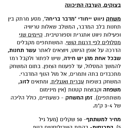
בצוקים, הערבה התיכונה
משחק
ניווט ייחודי "מדבר בריחה
", מסע מרתק בין
תחנות בלב המדבר
,
המשלב שאלות טריוויה
ופעילות ניווט אתגרית וספורטיבית.
קיימים שני
מסלולים לפי דרגות קושי
. המשתתפים מקבלים
הדרכה על אופן הניווט, ויוצאים לאתר
עשר תחנות,
שבכל אחת מהן יש חידה
, שיש לפתור ולקבל רמז
להמשך המסלול, עד לפענוח הצופן. בתום המשחק
מתכבדים בתה ותמרים, אל מול הנוף המדברי.
המשחק בשפות
עברית ואנגלית,
ומתאים
לזוג,
משפחה
וקבוצות קטנות (אין מינימום
משתתפים).
זמן המשחק
- כשעתיים, כולל הליכה
של 3-4 ק"מ
.
מחיר למשתתף
- 50 שקלים (מעל גיל
5).
התכנסות-
בקתת השביליסטים בנוף