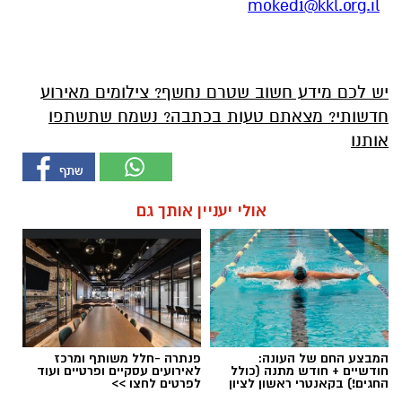
moked1@kkl.org.il
יש לכם מידע חשוב שטרם נחשף? צילומים מאירוע
חדשותי? מצאתם טעות בכתבה? נשמח שתשתפו
אותנו
אולי יעניין אותך גם
המבצע החם של העונה:
פנתרה -חלל משותף ומרכז
חודשיים + חודש מתנה (כולל
לאירועים עסקיים ופרטיים ועוד
החגים!) בקאנטרי ראשון לציון
לפרטים לחצו >>