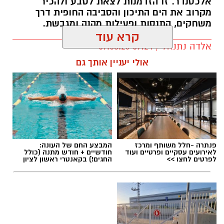
אלכסנדר. זו הזדמנות לצאת לטבע ולהכיר
מקרוב את הים התיכון והסביבה החופית דרך
משחקים, התנסות ופעילות מהנה ומגבשת.
קרא עוד
אלדה נתנאל / 09:24 07.08.26
אולי יעניין אותך גם
תגים:
טיול
פנתרה -חלל משותף ומרכז
המבצע החם של העונה:
לאירועים עסקיים ופרטיים ועוד
חודשיים + חודש מתנה (כולל
לפרטים לחצו >>
החגים!) בקאנטרי ראשון לציון