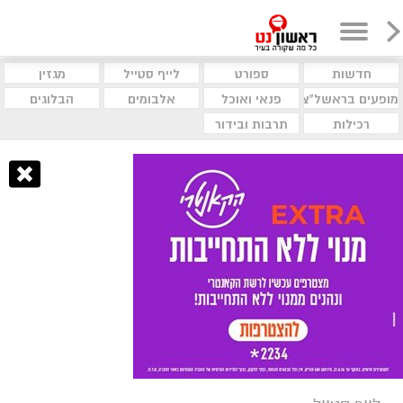
חדשות
ספורט
לייף סטייל
מגזין
מופעים בראשל"צ
פנאי ואוכל
אלבומים
הבלוגים
רכילות
תרבות ובידור