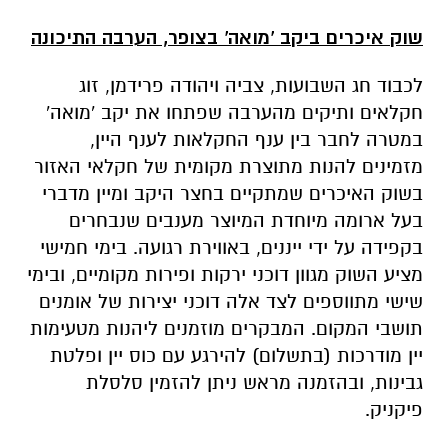
שוק איכרים ביקב 'מואה' בצופר, הערבה התיכונה
לכבוד חג השבועות, צביה ויהודה פרידמן, זוג
חקלאים ותיקים מהערבה שפתחו את יקב 'מואה'
במטרה לחבר בין ענף החקלאות לענף היין,
מזמינים להנות מתוצרת מקומית של חקלאי האזור
בשוק האיכרים שמתקיים בחצר היקב ומיין מדברי
בעל ארומה מיוחדת המיוצר מענבים שנבחרים
בקפידה על ידי ייננים, באווירת רגועה. בימי חמישי
מציע השוק מגוון דוכני ירקות ופירות מקומיים, ובימי
שישי מתווספים לצד אלה דוכני יצירות של אומנים
תושבי המקום. המבקרים מוזמנים ליהנות מטעימות
יין מודרכות (בתשלום) להירגע עם כוס יין ופלטת
גבינות, ובהזמנה מראש ניתן להזמין סלסלת
פיקניק.