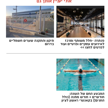
ניתן לשמור על הים ולסייע בהגנה עליו.
אלדה נתנאל / 12:27 28.07.26
אולי יעניין אותך גם
מועדי הסיורים:
24 באוגוסט, יום שני, בשעות 9:00-12:00 הורים
וילדים
24 באוגוסט, יום שני, בשעות 16:30-19:30 הורים
וילדים
תגים:
מטר המטאורים
26 באוגוסט, יום רביעי, בשעות 9:00-12:00 מבוגרים
פנתרה -חלל משותף ומרכז
תיקון והתקנה שערים חשמליים
(גילאי 16+)
לאירועים עסקיים ופרטיים ועוד
בדרום
כשהשמש שוקעת והשמיים מתכסים באלפי כוכבים,
לפרטים לחצו >>
27 באוגוסט, יום חמישי, בשעות 16:30-19:30 הורים
הטבע מציג את אחד המופעים המרהיבים של
וילדים
השנה - מטר הפרסאידים. זו ההזדמנות לעצור
לרגע, להתרחק מאורות העיר, להרים את המבט אל
השמיים ולגלות עולם שלם של כוכבים, כוכבי לכת,
ערפיליות וסיפורי חלל.
לפרטים נוספים
והרשמה:
https://bit.ly/summer26ecoocean
מטר הפרסאידים, מתרחש כתוצאה ממפגש כדור
המבצע החם של העונה:
הארץ עם השובל של כוכב השביט סוויפט-טאטל,
חודשיים + חודש מתנה (כולל