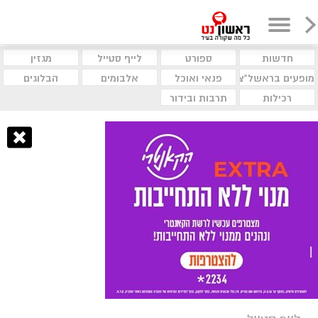
חדשות
ספורט
לייף סטייל
מגזין
מופעים בראשל"צ
פנאי ואוכל
אלבומים
הבלוגים
רכילות
תרבות ובידור