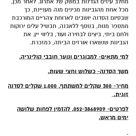
מחלב עיזים הגדלות במשק של אתרוג. לאחר מכן,
מכל אחת מהגבינות מכינים מנה מעניינת, כך
שבסיום הסדנה יושבים לארוחת צהריים המורכבת
ממספר מנות, בנוסף ללאבנה, תבשיל עלים ירוקות
ולחם ביתי, ביצים לבחירה ועוד, בליווי יין. את
הגבינות שנשארו אורזים הביתה, כמזכרת.
למי מתאים- למבוגרים ונוער חובבי קולינריה.
משך הסדנה- כשלוש וחצי שעות.
מחיר- 300 שקלים למשתתף, 1,000 שקלים לסדנה
זוגית.
לפרטים- 052-3868909, להזמין לפחות שלושה
ימים מראש.