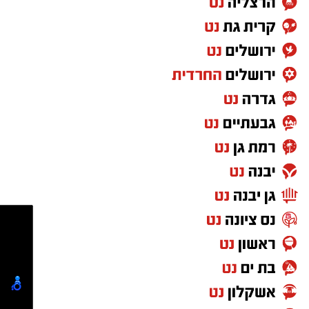
הכוכבים יוצרים חוויה שקשה למצוא במקומות
אחרים. כדי ליהנות ממופע הכוכבים המרהיב לא
צריך ציוד מיוחד או טלסקופים. כל מה שנדרש הוא
להגיע למקום חשוך ושקט, להרים את המבט אל
השמיים ולתת לעיניים להתרגל לחושך. מטר
הפרסאידים הוא הזדמנות נפלאה לצאת מהשגרה,
להגיע אל הגנים הלאומיים ושמורות הטבע בשעות
הנעימות של הקיץ ולגלות את היופי שמחכה לנו
דווקא כשהשמש שוקעת. אנחנו מזמינים את
הציבור להנות משקיעה מדברית קסומה, מהשקט
שמביא איתו הלילה וממופע הכוכבים הגדול, אך גם
לזכור לשמור על הטבע שסביבנו: לנסוע רק
בשבילים מסומנים, להימנע מפגיעה בצומח וחי
מקומי, להימנע מכניסה לשטחי אש , לשמור על
הניקיון ולקחת את האשפה אתכם"