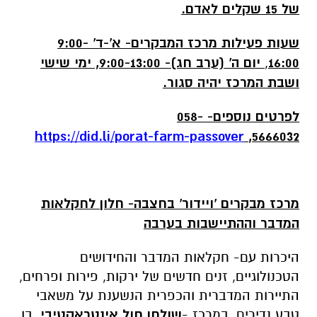
של 15 שקלים לאדם.
שעות פעילות מרכז המבקרים- א'-ד' 9:00-
16:00
,
יום ה' (ערב חג)- 9:00-13:00, ימי שישי
ושבת המרכז יהיה סגור.
לפרטים נוספים- 058-
https://did.li/porat-farm-passover
5666032,
מרכז מבקרים 'ויידור' בחצבה- חלון לחקלאות
המדבר וההתיישבות בערבה
היכרות עם- חקלאות המדבר והחידושים
הטכנולוגיים, זנים חדשים של ירקות, פירות ופרחים,
התיירות המדברית והכפרית הנשענת על משאבי
טבע נדירים. במרכז -
שולחן חול אינטראקטיבי
, בו