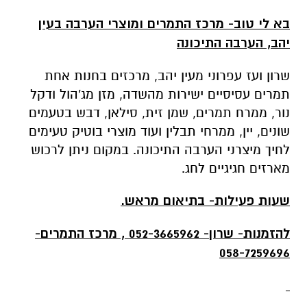
בא לי טוב- מרכז התמרים ומוצרי הערבה בעין
יהב, הערבה התיכונה
שרון ועז עפרוני מעין יהב, מרכזים בחנות אחת
תמרים עסיסיים ישירות מהשדה, מזן מג'הול ודקל
נור, ממרח תמרים, שמן זית, סילאן, דבש בטעמים
שונים, יין, ממרחי תבלין ועוד מוצרי בוטיק טעימים
לחיך מיצרני הערבה התיכונה. במקום ניתן לרכוש
מארזים חגיגיים לחג.
שעות פעילות- בתיאום מראש.
להזמנות- שרון- 052-3665962 , מרכז התמרים-
058-7259696