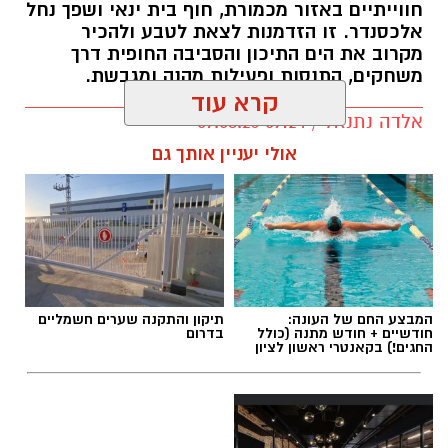
חווייתיים באזור מכמורת, חוף בית ינאי ושפך נחל
אלכסנדר. זו הזדמנות לצאת לטבע ולהכיר
מקרוב את הים התיכון והסביבה החופית דרך
משחקים, התנסות ופעילות מהנה ומגבשת.
קרא עוד
אלדה נתנאל / 09:24 07.08.26
אולי יעניין אותך גם
תגים:
טיול
המבצע החם של העונה:
תיקון והתקנה שערים חשמליים
חודשיים + חודש מתנה (כולל
בדרום
החגים!) בקאנטרי ראשון לציון