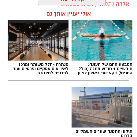
אלדה נתנאל / 09:24 07.08.26
אולי יעניין אותך גם
תגים:
טיול
המבצע החם של העונה:
פנתרה -חלל משותף ומרכז
חודשיים + חודש מתנה (כולל
לאירועים עסקיים ופרטיים ועוד
החגים!) בקאנטרי ראשון לציון
לפרטים לחצו >>
תיקון והתקנה שערים חשמליים
בדרום