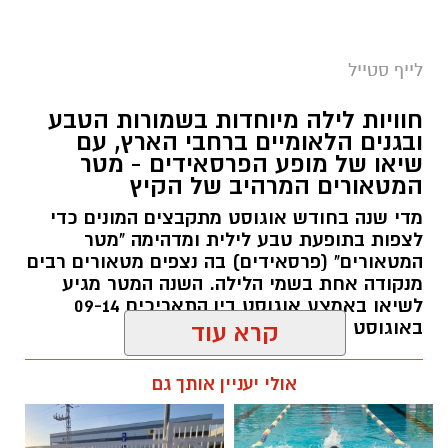
סיורי משפחות- צילום מיקה וולוב, אקואושן
לייף סטייל
במהלך הפעילות יכירו המשתתפים את הטבע
חוויות לילה מיוחדות בשמורות הטבע
הייחודי של אזור שפך נחל אלכסנדר, את בעלי
ובגנים הלאומיים ברחבי הארץ, עם
שיאו של מופע הפרסאידים - מטר
החיים והצמחים המאפיינים אותו ואת המערכת
המטאורים המרהיב של הקיץ
האקולוגית המקומית. בהמשך יגיעו למרכז החינוך
מדי שנה בחודש אוגוסט מתקבצים המונים כדי
הימי "מגלים" של אקואושן, שם יוכלו להתבונן בדגם
לצפות בתופעת טבע לילית ומדהימה "מטר
חי של חוף סלעי בישראל ולהכיר מקרוב את בעלי
המטאורים" (פרסאידים) בה נצפים מטאורים רבים
החיים הימיים החיים בו. במהלך הסיור ייחשפו גם
מנקודה אחת בשמי הלילה. השנה המטר מגיע
לאתגרים המשפיעים על הסביבה הימית, ובהם
לשיאו באמצע אוגוסט בין התאריכים 09-14
פסולת ובעיקר פלסטיק, וילמדו באופן חווייתי כיצד
באוגוסט 2026.
קרא עוד
ניתן לשמור על הים ולסייע בהגנה עליו.
אלדה נתנאל / 12:27 28.07.26
אולי יעניין אותך גם
מועדי הסיורים:
24 באוגוסט, יום שני, בשעות 9:00-12:00 הורים