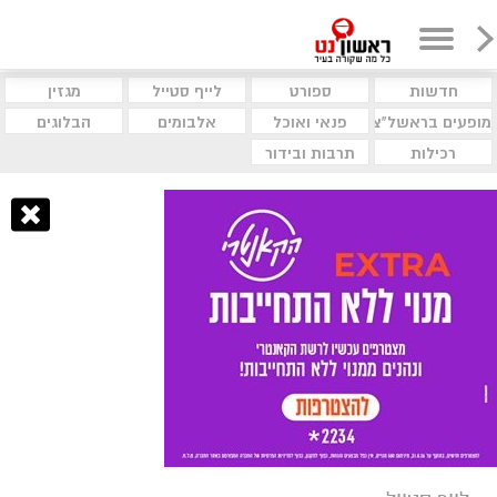
חדשות
ספורט
לייף סטייל
מגזין
מופעים בראשל"צ
פנאי ואוכל
אלבומים
הבלוגים
רכילות
תרבות ובידור