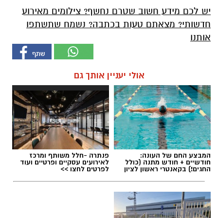
יש לכם מידע חשוב שטרם נחשף? צילומים מאירוע
חדשותי? מצאתם טעות בכתבה? נשמח שתשתפו
אותנו
אולי יעניין אותך גם
המבצע החם של העונה:
פנתרה -חלל משותף ומרכז
חודשיים + חודש מתנה (כולל
לאירועים עסקיים ופרטיים ועוד
החגים!) בקאנטרי ראשון לציון
לפרטים לחצו >>