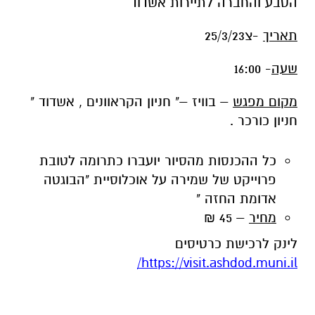
הטבע והחברה לתיירות אשדוד
תאריך
-צ25/3/23
שעה
- 16:00
מקום מפגש
– בוויז –" חניון הקראוונים , אשדוד "
חניון כורכר .
כל ההכנסות מהסיור יועברו כתרומה לטובת
פרוייקט של שמירה על אוכלוסיית "הבוגטה
אדומת החזה "
מחיר
– 45 ₪
לינק לרכישת כרטיסים
https://visit.ashdod.muni.il/