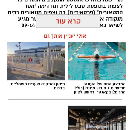
לצפות בתופעת טבע לילית ומדהימה "מטר
המטאורים" (פרסאידים) בה נצפים מטאורים רבים
מנקודה אחת בשמי הלילה. השנה המטר מגיע
לשיאו באמצע אוגוסט בין התאריכים 09-14
באוגוסט 2026.
קרא עוד
אלדה נתנאל / 12:27 28.07.26
אולי יעניין אותך גם
תגים:
מטר המטאורים
המבצע החם של העונה:
תיקון והתקנה שערים חשמליים
חודשיים + חודש מתנה (כולל
בדרום
כשהשמש שוקעת והשמיים מתכסים באלפי כוכבים,
החגים!) בקאנטרי ראשון לציון
הטבע מציג את אחד המופעים המרהיבים של
השנה - מטר הפרסאידים. זו ההזדמנות לעצור
לרגע, להתרחק מאורות העיר, להרים את המבט אל