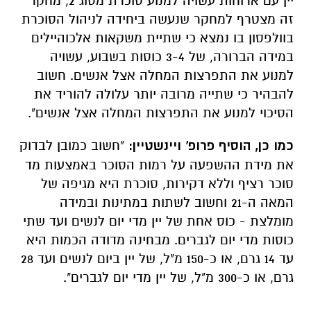
יין עם ארוחות עשויה למנוע סוכרת מסוג 2, מחקר
זה מצטרף למחקר שנעשה ביחידה לניהול הסוכרת
בוולפסון בו נמצא כי שתיית משקאות אלכוהיילים
במידה הברורה, של 3-4 כוסות בשבוע, עשויה
למנוע את התפרצות המחלה אצל אנשים. חשוב
להבהיר כי שתייה מרובה יותר עלולה להוריד את
הסיכוי למנוע את התפרצות המחלה אצל אנשים".
כמו כן, הוסיף פרופ' ויינשטיין:
"חשוב כמובן לבדוק
את מידת ההשפעה על רמות הסוכר באמצעות מד
סוכר רציף וללא דקירות, סוכרת היא מגיפה של
המאה ה-21 וחשוב לשתות במתינות ובמידה
מומלצת - כוס אחת של יין מדי יום לנשים ועד שתי
כוסות מדי יום לגברים. מבחינה מדודה הכמות היא
עד 14 גרם, או כ-150 מ"ל, של יין ביום לנשים ועד 28
גרם, או כ-300 מ"ל, של יין מדי יום לגברים".