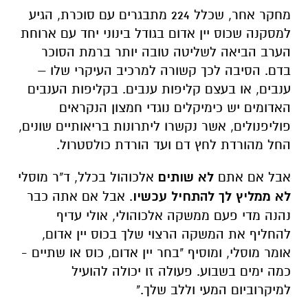
מחקר אחר, שכלל 224 מתבגרים עם סוכרת, הגיע
למסקנה שכוס יין אדום בגודל בינוני יחד עם ארוחת
הערב הביאה לשליטה טובה יותר ברמת הסוכר
בדם. הסיבה לכך קשורה למרכיב העיקרי שלו –
ענבים, או בעצם קליפות ענבים. בקליפות הענבים
האדומים יש כימיקלים נוגדי חמצון הנקראים
פוליפנולים, אשר נקשרו ליתרונות בריאותיים שונים,
החל מהורדת לחץ דם ועד הורדת כולסטרול.
אבל אם אתם
לא שותים
אלכוהול בכלל, ד"ר מוסלי
לא ממליץ לך להתחיל עכשיו
. אבל אם אתה כבר
נהנה מדי פעם ממשקה אלכוהולי, אולי עדיף
להחליף את המשקה הרצוי שלך בכוס יין אדום,
אומר מוסלי, ומוסיף "בחר יין אדום, כוס או שתיים -
כמה ימים בשבוע. פעולה זו יכולה להועיל
למיקרוביום המעי וללב שלך."