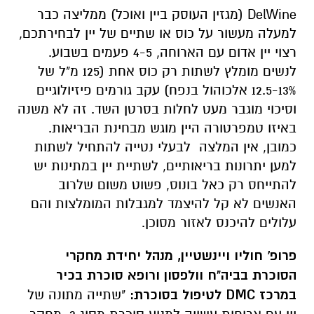
DelWine (מגזין העוסק ביין ואוכל) ממליצה כבר
למעלה מעשור על כוס או שתיים של יין לבחירתכם,
רצוי יין אדום עם הארוחה, 4-5 פעמים בשבוע.
לנשים מומלץ לשתות רק כוס אחת (125 מ"ל של
12.5-13% אלכוהול בנפח) עקב גורמים פיזיולוגיים
וסיכוי מוגבר מעט לחלות בסרטן השד. זה לא משנה
באיזו טמפרטורה היין מוגש מבחינת הבריאות.
כמובן, אין המלצה לבעלי נטייה להתחיל לשתות
למען יתרונות בריאותיים, לשתיית יין במתינות יש
להתייחס רק כאל בונוס, פשוט משום שלרוב
האנשים לא קל להיצמד למגבלות המומלצות והם
עלולים להיכנס לאזור מסוכן.
פרופ' חוליו ויינשטיין, מנהל יחידת מחקרי
הסוכרת בביה"ח וולפסון ורופא סוכרת בכיר
במרכז
DMC
לטיפול בסוכרת:
"שתייה מתונה של