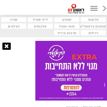
חדשות
ספורט
לייף סטייל
מגזין
מופעים בראשל"צ
פנאי ואוכל
אלבומים
הבלוגים
רכילות
תרבות ובידור