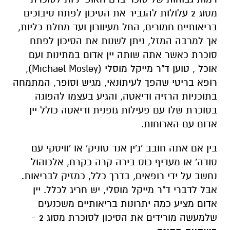
מסוג 2 עלולות להגביר את הסיכון לפתח סיבוכים
בריאותיים חמורים, החל מעיוורון ועד מחלת כליות,
אך למרבה המזל, ניתן לשנות את הסיכון לפתח
סוכרת כאשר אתה שותה יין אדום במתינות ועם
אוכל , טוען ד"ר מייקל מוסלי (Michael Mosley),
רופא בריטי שהפך לעיתונאי, מגיש וסופר, המתמחה
בתוכניות הרזיה ודיאטה, והגיע בעצמו להפוגה
בסוכרת שלו עם פעילות גופנית ודיאטה כולל יין
אדום עם הארוחות.
בין אם אתה חובב 'ג'ין אנד טוניק' או 'וויסקי עם
סודה' או מעדיף כוס בירה קרה כקרח, אלכוהול
נחשב על ידי רופאים, בדרך כלל, כמזיק לבריאות.
אבל לדברי ד"ר מייקל מוסלי, יש חריג לכלל. יין
אדום מציע כמה יתרונות בריאותיים משכנעים
שלמעשה מורידים את הסיכון לסוכרת מסוג 2 -