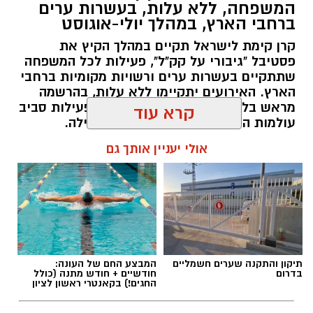
המשפחה, ללא עלות, בעשרות ערים
אותנו
רשות הטבע והגנים מזמינה אתכם ללילות קסומים
ברחבי הארץ, במהלך יולי-אוגוסט
תחת כיפת השמיים, עם חוויות טבע ייחודיות ברחבי
קרן קימת לישראל תקיים במהלך הקיץ את
הארץ, מתצפיות מודרכות במטר הפרסאידים
פסטיבל "גיבורי על קק"ל", פעילות לכל המשפחה
ובגרמי שמיים, דרך סיורי לילה, שקיעות מדבריות
שתתקיים בעשרות ערים ורשויות מקומיות ברחבי
ולינה בחניוני הלילה ועד פעילויות לכל המשפחה
הארץ. האירועים יתקיימו ללא עלות, בהרשמה
מראש בלבד, ויציעו לילדים ולהורים פעילות סביב
המחברות בין טבע, מדע ופליאה.
עולמות הטבע, הסביבה, היצירה והקהילה.
קרא עוד
אלדה נתנאל / 07:27 06.07.26
אפרת רוחין, ממונת קהל וקהילה במחוז דרום של
אולי יעניין אותך גם
רשות הטבע והגנים
: "המדבר הישראלי בלילה הוא
עולם אחר. השקט, המרחבים הפתוחים ושמי
הכוכבים יוצרים חוויה שקשה למצוא במקומות
אחרים. כדי ליהנות ממופע הכוכבים המרהיב לא
צריך ציוד מיוחד או טלסקופים. כל מה שנדרש הוא
תגים:
פסטיבל "גיבורי על קק"ל": פעילות לכל
להגיע למקום חשוך ושקט, להרים את המבט אל
תיקון והתקנה שערים חשמליים
המבצע החם של העונה:
המשפחה
בדרום
חודשיים + חודש מתנה (כולל
השמיים ולתת לעיניים להתרגל לחושך. מטר
החגים!) בקאנטרי ראשון לציון