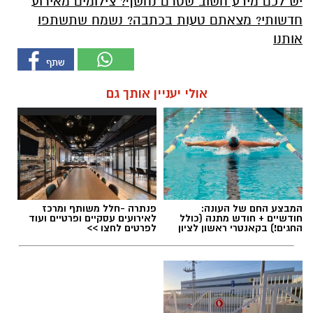
יש לכם מידע חשוב שטרם נחשף? צילומים מאירוע
חדשותי? מצאתם טעות בכתבה? נשמח שתשתפו
אותנו
אולי יעניין אותך גם
המבצע החם של העונה:
פנתרה -חלל משותף ומרכז
חודשיים + חודש מתנה (כולל
לאירועים עסקיים ופרטיים ועוד
החגים!) בקאנטרי ראשון לציון
לפרטים לחצו >>