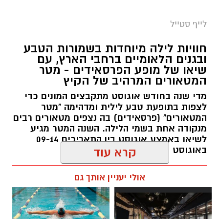
סיורי משפחות- צילום מיקה וולוב, אקואושן
לייף סטייל
במהלך הפעילות יכירו המשתתפים את הטבע
חוויות לילה מיוחדות בשמורות הטבע
הייחודי של אזור שפך נחל אלכסנדר, את בעלי
ובגנים הלאומיים ברחבי הארץ, עם
שיאו של מופע הפרסאידים - מטר
החיים והצמחים המאפיינים אותו ואת המערכת
המטאורים המרהיב של הקיץ
האקולוגית המקומית. בהמשך יגיעו למרכז החינוך
מדי שנה בחודש אוגוסט מתקבצים המונים כדי
הימי "מגלים" של אקואושן, שם יוכלו להתבונן בדגם
לצפות בתופעת טבע לילית ומדהימה "מטר
חי של חוף סלעי בישראל ולהכיר מקרוב את בעלי
המטאורים" (פרסאידים) בה נצפים מטאורים רבים
החיים הימיים החיים בו. במהלך הסיור ייחשפו גם
מנקודה אחת בשמי הלילה. השנה המטר מגיע
לאתגרים המשפיעים על הסביבה הימית, ובהם
לשיאו באמצע אוגוסט בין התאריכים 09-14
פסולת ובעיקר פלסטיק, וילמדו באופן חווייתי כיצד
באוגוסט 2026.
קרא עוד
ניתן לשמור על הים ולסייע בהגנה עליו.
אלדה נתנאל / 12:27 28.07.26
אולי יעניין אותך גם
מועדי הסיורים:
24 באוגוסט, יום שני, בשעות 9:00-12:00 הורים
וילדים