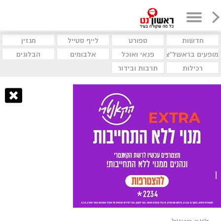
חדשות
ספורט
לייף סטייל
מגזין
מופעים בראשל"צ
פנאי ואוכל
אלבומים
הבלוגים
רכילות
תרבות ובידור