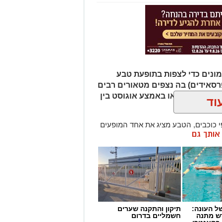
ונים כדי לצפות בתופעת טבע
רסאידים) בה נצפים מטאורים רבים
ר מגיע לשיאו באמצע אוגוסט בין
וד
כוכבים, הטבע מציג את אחד המופעים
ן אותך גם
 ההזדמנות לעצור לרגע, להתרחק
ולגלות עולם שלם של כוכבים, כוכבי
כדור הארץ עם השובל של כוכב השביט
ד שבו ניתן לראות מטאורים רבים בלי
שימוש באמצעי ראייה. בשיא המטר, קצב המטאורים הנראים מגיע ל-80 עד 100
 העונה:
תיקון והתקנה שערים
דש מתנה
חשמליים בדרום