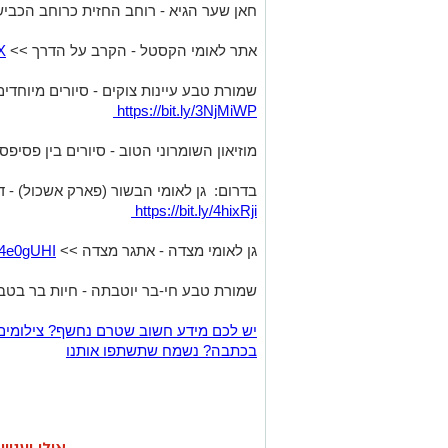
חאן שער הגיא - רוחב החזית כרוחב הכבי
אתר לאומי הקסטל - הקרב על הדרך >>
X
שמורת טבע עיינות צוקים - סיורים מיוחד
https://bit.ly/3NjMiWP
מוזיאון השומרוני הטוב - סיורים בין פסיפ
בדרום: גן לאומי הבשור (פארק אשכול) - 
https://bit.ly/4hixRji
גן לאומי מצדה - אתגר מצדה >>
ly/4e0gUHI
שמורת טבע חי-בר יוטבתה - חיות בר בט
יש לכם מידע חשוב שטרם נחשף? צילומים
בכתבה? נשמח שתשתפו אותנו