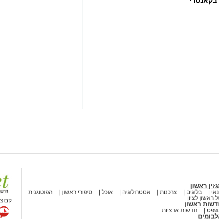
 בקאנטרי
קסומים תחת כיפת השמיים, עם חוויות
כות במטר הפרסאידים ובגרמי שמיים,
חניוני הלילה ועד פעילויות לכל המשפחה
 דרום של רשות הטבע והגנים
:
השקט, המרחבים הפתוחים ושמי
ות אחרים. כדי ליהנות ממופע הכוכבים
. כל מה שנדרש הוא להגיע למקום חשוך
לעיניים להתרגל לחושך. מטר
גרה, להגיע אל הגנים הלאומיים
גלות את היופי שמחכה לנו דווקא
ור להנות משקיעה מדברית קסומה,
ם הגדול, אך גם לזכור לשמור על הטבע
ימנע מפגיעה בצומח וחי מקומי, להימנע
ולקחת את האשפה אתכם"
זין ראשון
אי
בלוגים
צרכנות
אסטרולוגיה
אוכל
סיפורי ראשון
הפוטוגנית
 ראשון לציון
קבוצת
דשות ראשון
שפט
חדשות ארציות
לבומים