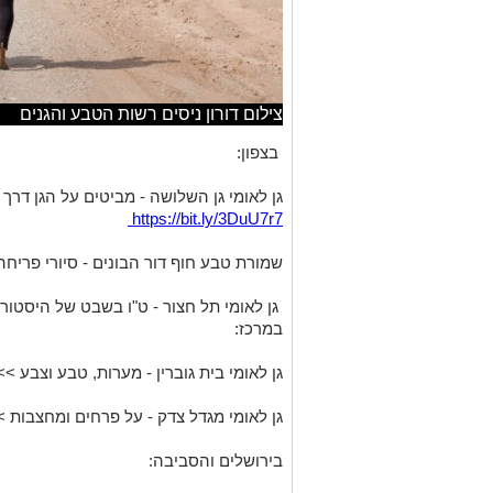
צילום דורון ניסים רשות הטבע והגנים
בצפון:
גן לאומי גן השלושה - מביטים על הגן דר
https://bit.ly/3DuU7r7
שמורת טבע חוף דור הבונים - סיורי פרי
במרכז:
גן לאומי בית גוברין - מערות, טבע וצבע >
גן לאומי מגדל צדק - על פרחים ומחצבות 
בירושלים והסביבה: