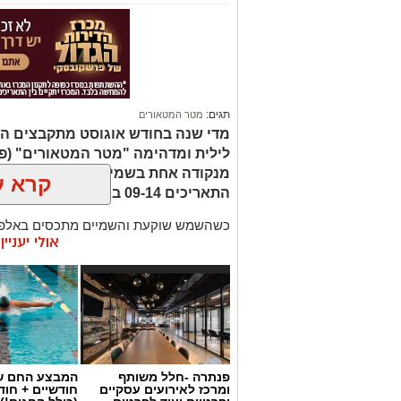
תגים:
מטר המטאורים
מדי שנה בחודש אוגוסט מתקבצים המ
לילית ומדהימה "מטר המטאורים" (פ
מנקודה אחת בשמי הלילה. השנה המט
קרא ע
התאריכים 09-14 באוגוסט 2026.
כשהשמש שוקעת והשמיים מתכסים באלפי 
אולי יעניי
המרהיבים של השנה - מטר הפרסאידים. זו
מאורות העיר, להרים את המבט אל השמיים 
לכת, ערפיליות וסיפורי חלל.
מטר הפרסאידים, מתרחש כתוצאה ממפגש 
סוויפט-טאטל, הוא נחשב כמטר גדול במיוח
מטאורים בשעה.
פנתרה -חלל משותף
המבצע החם של
ומרכז לאירועים עסקיים
חודשיים + חו