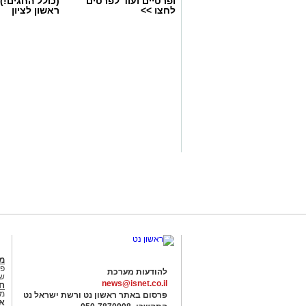
ופרטיים ועוד לפרטים
(כולל החגים!)
רשות הטבע והגנים מזמינה אתכם ללילות 
לחצו >>
ראשון לציון
טבע ייחודיות ברחבי הארץ, מתצפיות מודר
דרך סיורי לילה, שקיעות מדבריות ולינה ב
המחברות בין טבע, מדע ופליאה.
אפרת רוחין, ממונת קהל וקהילה במחוז
"המדבר הישראלי בלילה הוא עולם אחר. 
הכוכבים יוצרים חוויה שקשה למצוא במקומ
המרהיב לא צריך ציוד מיוחד או טלסקופים
ושקט, להרים את המבט אל השמיים ולתת 
הפרסאידים הוא הזדמנות נפלאה לצאת מהש
ושמורות הטבע בשעות הנעימות של הקיץ ול
כשהשמש שוקעת. אנחנו מזמינים את הציב
מהשקט שמביא איתו הלילה וממופע הכוכבי
שסביבנו: לנסוע רק בשבילים מסומנים, לה
מכניסה לשטחי אש , לשמור על הניקיון 
מג
פנ
להודעות מערכת
של
news@isnet.co.il
ח
מ
פרסום באתר ראשון נט ורשת ישראל נט
א