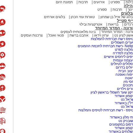
ילות
ספורט
אירועים
תרבות
תמונת היום
הילה
נוך
תרבות
ספורט
לוגים
לוג של אייל בן שמחון
טארות עוזי הכהן
בלוגים אורחים
יף סטייל
נדים
בריאות
אטרקציות ובילוי
רונה - המדור המיוחד
רונה - המדור המיוחד
בינה מלאכותית לעסקים
שון לציון נט
ערוץ וידאו
אהבנו ברשת
פנאי ואוכל
צרכנות ועסקים
יפס רשת חברתית להמלצות
רים חשמליים
-רשת חברתית לחכמת ההמונים
לצה לסרט
מלצה לסדרה
פים ליחסים אישיים
עצמה עצמית
לולים לטיולים
ולים בדרום
צוב הבית
פוח ואופנה
אטה
סי מין
כונים
אב פלמה מתנדב רשות הטבע והגנים
רים וילדים
קון שער חשמלי בראשון לציון
ומון אשדוד
ראל נט
ל"ן באשדוד
ראל נט
יפס - רשת חברתית לטיפים והמלצות
פית מטאורים תחת שמי הלילה, הכולל
 מקצועיות, ניווט בין קבוצות כוכבים,
י מלון באשדוד
שובניק נט
עם עולם החלל והאסטרונומיה.
סום במקומונים
ומון אשדוד
לוחים באשדוד