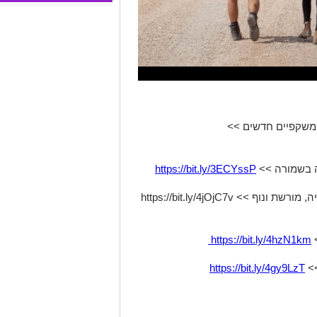
ך משקפיים חדשים >>
חה בשמורה >>
https://bit.ly/3ECYssP
גן לאומי תל חצור - ט"ו בשבט של היסטוריה, מורשת ונוף >> https://bit.ly/4jOjC7v
>
https://bit.ly/4hzN1km
>>
https://bit.ly/4gy9LzT