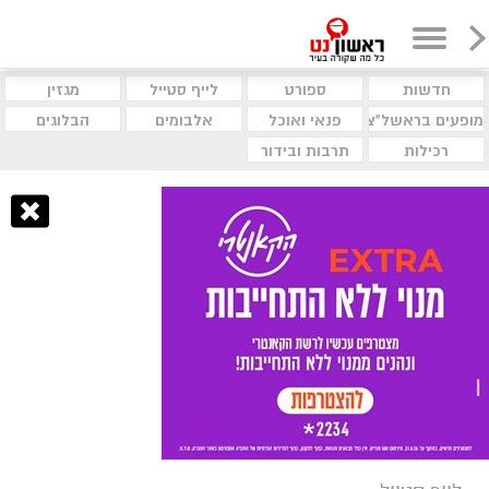
חדשות
ספורט
לייף סטייל
מגזין
מופעים בראשל"צ
פנאי ואוכל
אלבומים
הבלוגים
רכילות
תרבות ובידור