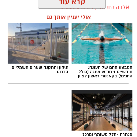
קרא עוד
אלדה נתנאל / 09:24 07.08.26
אולי יעניין אותך גם
תגים:
טיול
המבצע החם של העונה:
תיקון והתקנה שערים חשמליים
חודשיים + חודש מתנה (כולל
בדרום
החגים!) בקאנטרי ראשון לציון
פנתרה -חלל משותף ומרכז