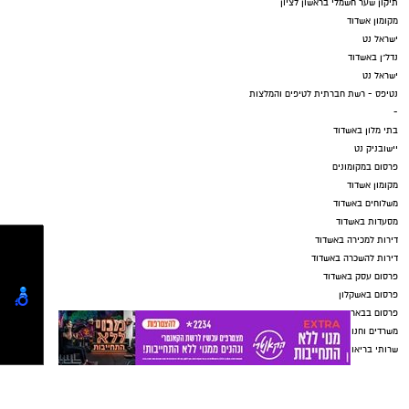
תיקון שער חשמלי בראשון לציון
מקומון אשדוד
ישראל נט
נדל"ן באשדוד
ישראל נט
נטיפס - רשת חברתית לטיפים והמלצות
-
בתי מלון באשדוד
יישובניק נט
פרסום במקומונים
מקומון אשדוד
משלוחים באשדוד
מסעדות באשדוד
דירות למכירה באשדוד
דירות להשכרה באשדוד
פרסום עסק באשדוד
פרסום באשקלון
פרסום בבאר שבע
משרדים וחנויות להשכרה באשדוד
שרותי בריאות באשדוד
אירועים באשדוד
דרושים באשדוד
חוגים באשדוד