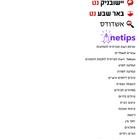
חדשותי? מצאתם טעות בכתבה? נשמח שתשתפו
אותנו
נטיפס רשת חברתית להמלצות
שערים חשמליים
Netips -רשת חברתית לחכמת ההמונים
המלצה לסרט
המלצה לסדרה
טיפים ליחסים אישיים
העצמה עצמית
מסלולים לטיולים
טיולים בדרום
עיצוב הבית
טיפוח ואופנה
דיאטה
יחסי מין
מתכונים
הורים וילדים