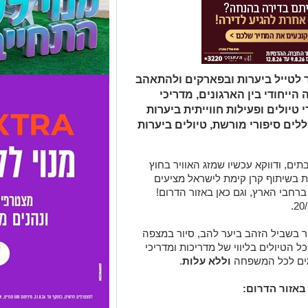
 לטייל ביערות ובפארקים ולהתאהב
יחודי בין הארגונים, מדריכי
ל אשכולות יפעילו 13 מוקדי טיולים ופעילות חווייתית ביערות
ללים סיפורי מורשת, טיולים ביערות
ים, ודווקא עכשיו שמזג האוויר בחוץ
לות בשיתוף קרן קימת לישראל מציעים
ב- 13-מוקדים שונים ברחבי הארץ, וגם כאן באזור הדרום!
יור בשביל הזהב ביער להב, סיור במצפה
ל הטיולים בליווי של מדריכות ומדריכי
אמים לכל המשפחה
וללא עלות
.
באזור הדרום: