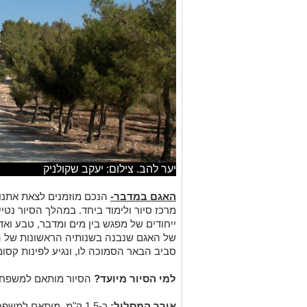
יער להב. צילום: יעקב שקולניק
האגם במדבר-
הנכם מוזמנים לצאת אתנו 
מרכז סיור ולימוד ביחד. במהלך הסיור נטיי
ייחודים של מפגש בין מים ומדבר, טבע ואד
של האגם שנבנה בשנותיה הראשונות של ה
סביב הבאר הסמוכה לו, ונגיע לפינות קסומ
למי הסיור מיועד?
הסיור מותאם למשפחות
אורך המסלול:
כ-1.5 ק"מ, מותאם למשפחות עם עגלות ילדים וברובו מונגש לנכים.