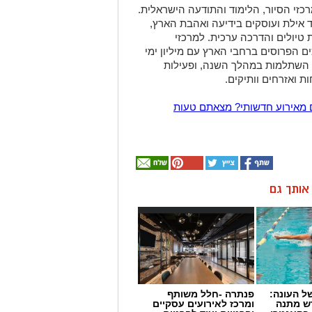
ולות" הינו ארגון הגג החינוכי של 30 מרכזי הסיור, הלימוד והתודעה הישראלית.
ד אילת ועוסקים בידיעה ואהבת הארץ,
טיולים והדרכה ערכית. למרכזי
ם הפרוסים ברחבי הארץ עם מיליון ימי
י השתלמות במהלך השנה, ופעילות
 ואזרחים וותיקים.
 מאירוע חדשותי? מצאתם טעות
ן אותך גם
 העונה:
פנתרה -חלל משותף
דש מתנה
ומרכז לאירועים עסקיים