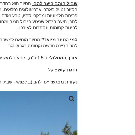
שביל הזהב ביער להב-
הסיור הוא בהדרכת
הסיור נטייל באתרי ארכיאולוגיה נפלאים. ה
פריחת חלמוניות ומבקרי סתיו, טבע ואדם. 
להב, היער הגדול שניטע בגבול הנגב ומהווה
לפינות קסומות ונסתרות לאורכו.
למי הסיור מיועד?
הסיור מותאם למשפחות
להכיר פינה חדשה וקסומה בגבול נגב.
אורך המסלול:
כ-1.5 ק"מ, מותאם למשפחות עם עגלות ילדים.
דרגת קושי:
קל
נקודת מפגש:
יער להב (ב waze - שביל הזהב).