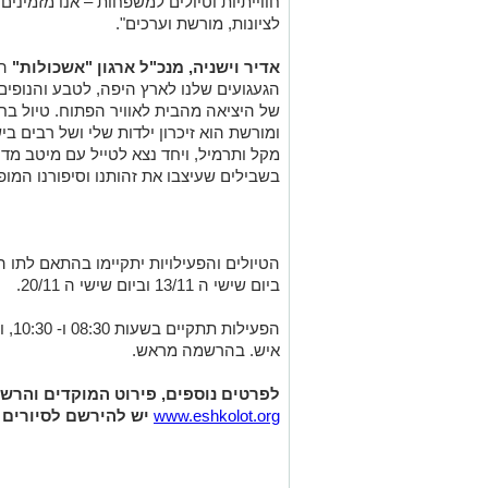
חווייתיות וטיולים למשפחות – אנו מזמיני
לציונות, מורשת וערכים".
אדיר וישניה, מנכ"ל ארגון "אשכולות"
ה
הגעגועים שלנו לארץ היפה, לטבע והנופים
של היציאה מהבית לאוויר הפתוח. טיול בח
ומורשת הוא זיכרון ילדות שלי ושל רבים ב
מקל ותרמיל, ויחד נצא לטייל עם מיטב מדר
בשבילים שעיצבו את זהותנו וסיפורנו המופ
הטיולים והפעילויות יתקיימו בהתאם לתו ה
ביום שישי ה 13/11 וביום שישי ה 20/11.
איש. בהרשמה מראש.
לפרטים נוספים, פירוט המוקדים והרש
www.eshkolot.org
יש להירשם לסיורים 