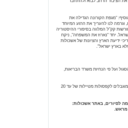
ם את הציבור הרחב לבוא ולהתחבר
וסיף: "מגפת הקורונה הגדילה את
, וגרמה לנו להעריך את הרגע המיוחד
ורשות קק"ל המלווה בסיפורי ההיסטוריה
ישראל. יחד "נארוז את המשפחה", ניקח
יכי ידיעת הארץ והציונות של אשכולות
לא בארץ ישראל".
סגול ועל פי הנחיות משרד הבריאות,
הפעילות תתקיים בשעות 08:30 ו- 10:30, ומוגבלים לקפסולות מטיילות של עד 20
מה לסיורים, באתר אשכולות:
מראש.