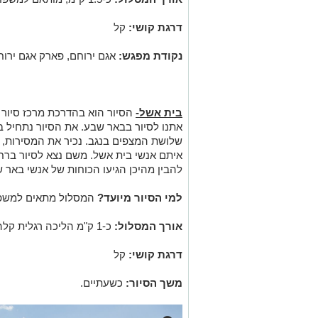
דרגת קושי:
קל
נקודת מפגש:
אגם ירוחם, פארק אגם ירוח
בית אשל-
הסיור הוא בהדרכת מרכז סיור ו
אתנו לסיור בבאר שבע. את הסיור נתחיל 
שלושת המצפים בנגב. נכיר את המסירות, ה
איתם אנשי בית אשל. משם נצא לסיור ברח
להבין מהיכן הגיעו הכוחות של אנשי באר 
למי הסיור מיועד?
המסלול מתאים למשפח
אורך המסלול:
כ-1 ק"מ הליכה רגלית קלה+ סיור רכוב בין תחנות (רכבים פרטיים)
דרגת קושי:
קל
משך הסיור:
כשעתיים.