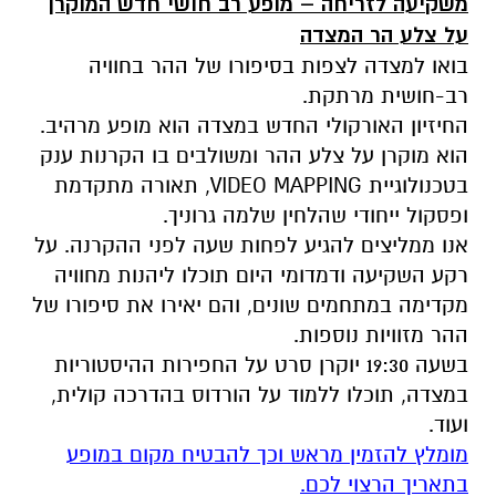
משקיעה לזריחה – מופע רב חושי חדש המוקרן
על צלע הר המצדה
בואו למצדה לצפות בסיפורו של ההר בחוויה
רב-חושית מרתקת.
החיזיון האורקולי החדש במצדה הוא מופע מרהיב.
הוא מוקרן על צלע ההר ומשולבים בו הקרנות ענק
בטכנולוגיית VIDEO MAPPING, תאורה מתקדמת
ופסקול ייחודי שהלחין שלמה גרוניך.
אנו ממליצים להגיע לפחות שעה לפני ההקרנה. על
רקע השקיעה ודמדומי היום תוכלו ליהנות מחוויה
מקדימה במתחמים שונים, והם יאירו את סיפורו של
ההר מזוויות נוספות.
בשעה 19:30 יוקרן סרט על החפירות ההיסטוריות
במצדה, תוכלו ללמוד על הורדוס בהדרכה קולית,
ועוד.
מומלץ להזמין מראש וכך להבטיח מקום במופע
בתאריך הרצוי לכם.