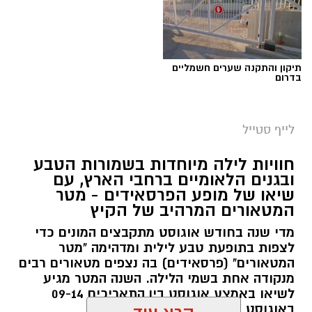
תיקון והתקנה שערים חשמליים
בדרום
סיורי משפחות- צילום מיקה וולוב, אקואושן
לייף סטייל
במהלך הפעילות יכירו המשתתפים את הטבע
חוויות לילה מיוחדות בשמורות הטבע
הייחודי של אזור שפך נחל אלכסנדר, את בעלי
ובגנים הלאומיים ברחבי הארץ, עם
שיאו של מופע הפרסאידים - מטר
החיים והצמחים המאפיינים אותו ואת המערכת
המטאורים המרהיב של הקיץ
האקולוגית המקומית. בהמשך יגיעו למרכז החינוך
מדי שנה בחודש אוגוסט מתקבצים המונים כדי
הימי "מגלים" של אקואושן, שם יוכלו להתבונן בדגם
לצפות בתופעת טבע לילית ומדהימה "מטר
חי של חוף סלעי בישראל ולהכיר מקרוב את בעלי
המטאורים" (פרסאידים) בה נצפים מטאורים רבים
החיים הימיים החיים בו. במהלך הסיור ייחשפו גם
מנקודה אחת בשמי הלילה. השנה המטר מגיע
לאתגרים המשפיעים על הסביבה הימית, ובהם
לשיאו באמצע אוגוסט בין התאריכים 09-14
פסולת ובעיקר פלסטיק, וילמדו באופן חווייתי כיצד
באוגוסט 2026.