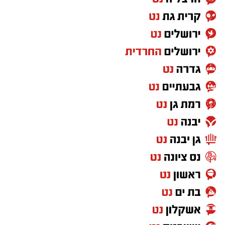
הכוכבים יוצרים חוויה שקשה למצוא במקומות
אחרים. כדי ליהנות ממופע הכוכבים המרהיב לא
צריך ציוד מיוחד או טלסקופים. כל מה שנדרש הוא
להגיע למקום חשוך ושקט, להרים את המבט אל
השמיים ולתת לעיניים להתרגל לחושך. מטר
הפרסאידים הוא הזדמנות נפלאה לצאת מהשגרה,
להגיע אל הגנים הלאומיים ושמורות הטבע בשעות
הנעימות של הקיץ ולגלות את היופי שמחכה לנו
דווקא כשהשמש שוקעת. אנחנו מזמינים את
הציבור להנות משקיעה מדברית קסומה, מהשקט
שמביא איתו הלילה וממופע הכוכבים הגדול, אך גם
לזכור לשמור על הטבע שסביבנו: לנסוע רק
בשבילים מסומנים, להימנע מפגיעה בצומח וחי
מקומי, להימנע מכניסה לשטחי אש , לשמור על
הניקיון ולקחת את האשפה אתכם"