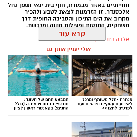
חווייתיים באזור מכמורת, חוף בית ינאי ושפך נחל
אלכסנדר. זו הזדמנות לצאת לטבע ולהכיר
מקרוב את הים התיכון והסביבה החופית דרך
משחקים, התנסות ופעילות מהנה ומגבשת.
קרא עוד
אלדה נתנאל / 09:24 07.08.26
אולי יעניין אותך גם
תגים:
טיול
פנתרה -חלל משותף ומרכז
המבצע החם של העונה:
לאירועים עסקיים ופרטיים ועוד
חודשיים + חודש מתנה (כולל
לפרטים לחצו >>
החגים!) בקאנטרי ראשון לציון