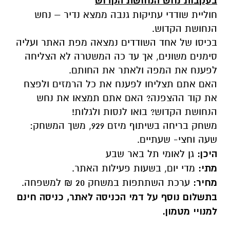
בעקבות נחש הנחושת הקדוש
חוליית שודדי עתיקות גנבה ממצא נדיר – נחש
הנחושת הקדוש.
בכיסו של אחד השודדים נמצאה מפת האתר ועליה
סימנים משונים, אך עד כה המשטרה לא הצליחה
לפענח את המפה ולאתר את החותם.
האם אתם תצליחו לפענח את כל הרמזים ולפצח
את קוד ההצפנה? האם אתם תמצאו את נחש
הנחושת הקדוש? בואו לנסות ולגלות!
משחק בריחה בשיתוף מיזם 929, משך המשחק:
שעה וחצי- שעתיים.
היכן:
גן לאומי תל באר שבע
מתי:
מדי יום, בשעות פעילות האתר.
מחיר:
ערכת השתתפות במשחק 20 ₪ למשפחה.
בתשלום נוסף על דמי הכניסה לאתר, כניסה חינם
למנויי מטמון.