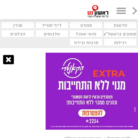
חדשות
ספורט
לייף סטייל
מגזין
מופעים בראשל"צ
פנאי ואוכל
אלבומים
הבלוגים
רכילות
תרבות ובידור