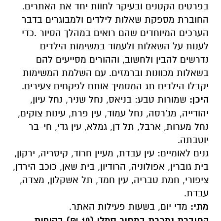
בפרטים הקטנים ובעיקר לחוות יחד את האתרים.
החוברת מספקת שאלות לילדים ולמבוגרים בדבר
הערכים המיוחדים שהם רואים במהלך הסיור .כדי
לענות על השאלות ולעמוד במשימות הילדים
נדרשים להבין ולחשוב, וההורים מסייעים להם
בשאלות מכוונות וברמזים. עם השלמת המשימות
יקבלו הילדים תג המסמיך אותם לפקחים צעירים.
היכן:
שמורות טבע: בניאס, נחל שניר, נחל עיון,
יהודייה, מג'רסה, נחל עמוד, עין פרת, עינות צוקים,
נחל מערות, ארבל, תל דן, גמלא, עין גדי, חי-בר
יוטבתה.
גנים לאומיים: עין עבדת, מעיין חרוד, קיסריה, ירקון,
בית גוברין, אפולוניה, הרודיון, בית שאן, כוכב הירדן,
ציפורי, חמת טבריה, עין חמד, תל אשקלון, מצדה,
עבדת.
מתי:
מדי יום, בשעות פעילות האתר.
החוברת נמכרת במחיר סמלי (10 ₪) בקופות