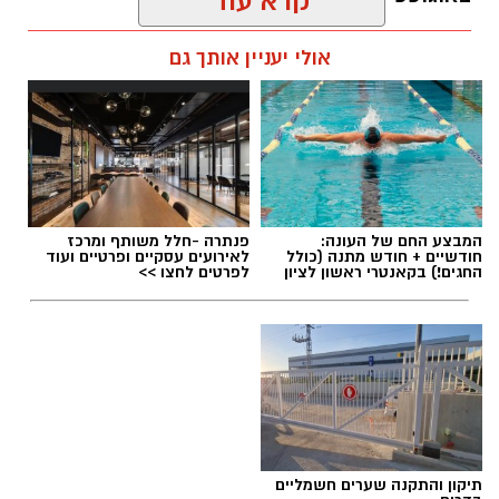
קרא עוד
ניתן לשמור על הים ולסייע בהגנה עליו.
אלדה נתנאל / 12:27 28.07.26
אולי יעניין אותך גם
מועדי הסיורים:
24 באוגוסט, יום שני, בשעות 9:00-12:00 הורים
וילדים
24 באוגוסט, יום שני, בשעות 16:30-19:30 הורים
וילדים
תגים:
מטר המטאורים
26 באוגוסט, יום רביעי, בשעות 9:00-12:00 מבוגרים
המבצע החם של העונה:
פנתרה -חלל משותף ומרכז
(גילאי 16+)
חודשיים + חודש מתנה (כולל
לאירועים עסקיים ופרטיים ועוד
כשהשמש שוקעת והשמיים מתכסים באלפי כוכבים,
החגים!) בקאנטרי ראשון לציון
לפרטים לחצו >>
27 באוגוסט, יום חמישי, בשעות 16:30-19:30 הורים
הטבע מציג את אחד המופעים המרהיבים של
וילדים
השנה - מטר הפרסאידים. זו ההזדמנות לעצור
לרגע, להתרחק מאורות העיר, להרים את המבט אל
השמיים ולגלות עולם שלם של כוכבים, כוכבי לכת,
ערפיליות וסיפורי חלל.
לפרטים נוספים
והרשמה:
https://bit.ly/summer26ecoocean
מטר הפרסאידים, מתרחש כתוצאה ממפגש כדור
תיקון והתקנה שערים חשמליים