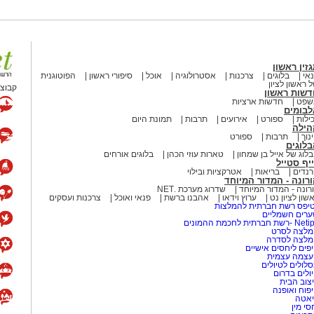
הסביבה הימית, ובהם פסולת ובעיקר
שמור על הים ולסייע בהגנה עליו.
זין ראשון
אי
בלוגים
צרכנות
אסטרולוגיה
אוכל
סיפורי ראשון
הפוטוגנית
 ראשון לציון
קבוצת
דשות ראשון
שפט
חדשות ארציות
לבומים
ילות
ספורט
אירועים
תרבות
תמונת היום
הילה
נוך
תרבות
ספורט
לוגים
לוג של אייל בן שמחון
טארות עוזי הכהן
בלוגים אורחים
יף סטייל
https://bit.ly/su
נדים
בריאות
אטרקציות ובילוי
רונה - המדור המיוחד
רונה - המדור המיוחד
שדרוג מערכת .NET
שון לציון נט
ערוץ וידאו
אהבנו ברשת
פנאי ואוכל
צרכנות ועסקים
יפס רשת חברתית להמלצות
רים חשמליים
 מאירוע חדשותי? מצאתם טעות
-רשת חברתית לחכמת ההמונים
לצה לסרט
מלצה לסדרה
פים ליחסים אישיים
עצמה עצמית
לולים לטיולים
ולים בדרום
צוב הבית
פוח ואופנה
אטה
סי מין