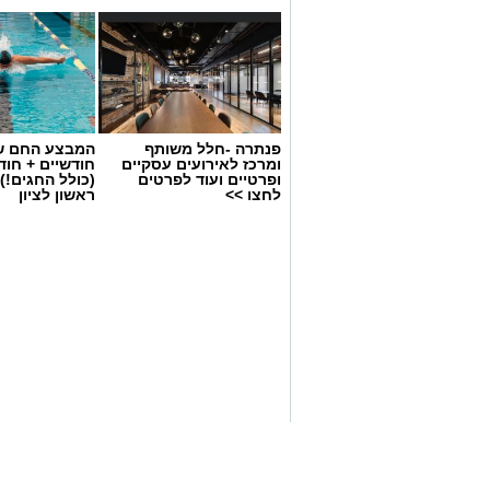
פנתרה -חלל משותף
המבצע החם של
ומרכז לאירועים עסקיים
חודשיים + חו
ופרטיים ועוד לפרטים
(כולל החגים!)
לחצו >>
ראשון לציון
סיורי משפחות- צילום מיקה וולוב, אקואו
במהלך הפעילות יכירו המשתתפים את הטבע
את בעלי החיים והצמחים המאפיינים אותו
בהמשך יגיעו למרכז החינוך הימי "מגלים" ש
של חוף סלעי בישראל ולהכיר מקרוב את בע