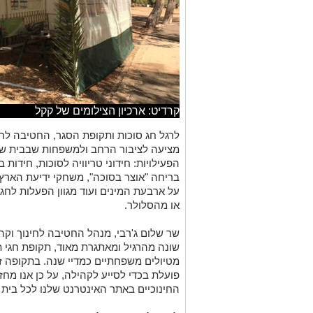
קרדיט: ארכיון הצילומים של קקל
לרגל חג סוכות ותקופת הסגר, החטיבה לחי
מציעה לציבור הרחב ולמשפחות שבבית שלל 
הפעילויות: חידוני טריוויה לסוכות, חידות
בריחה "אוצר בסוכה", משחקי ידיעת הארץ ל
על ארבעת המינים ועוד מגוון הפעלות לח
או מהסלולר.
שר שלום ג'רבי, מנהל החטיבה לחינוך וקה
שונה מהרגיל ומאתגרת מאוד, תקופת חגי 
מטיולים משפחתיים כמדיי שנה. בתקופה זו
פועלת בכדי לסייע לקהילה, על כן אנו מח
החינוכיים באתר האינטרנט שלנו לכל בית