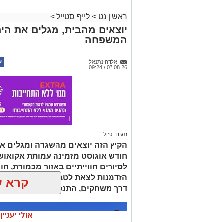
ראשון נט
>
לייף סטייל
>
יוצאים מהבית, מגלים את הים:
המשפחה
אלדה נתנאל
07.08.26 / 09:24
תגים:
טיול
הקיץ הזה יוצאים מהשגרה ומגלים את
חודש אוגוסט מזמינה עמותת אקואו
לסיורים חווייתיים באזור מכמורת, חוף
הזדמנות לצאת לטבע ולהכיר מקרוב א
קרא ע
דרך משחקים, התנסות ופעילות מהנה
אולי יעניי