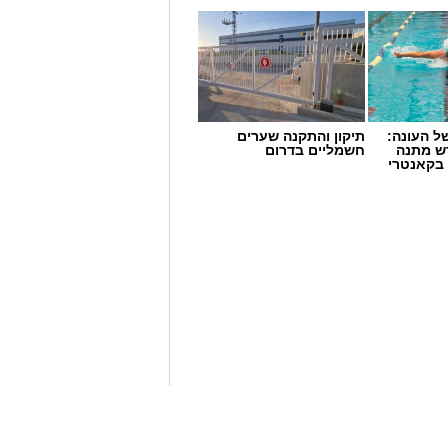
 העונה:
תיקון והתקנה שערים
דש מתנה
חשמליים בדרום
 בקאנטרי
שן
 הייחודי של אזור שפך נחל אלכסנדר,
 ואת המערכת האקולוגית המקומית.
ל אקואושן, שם יוכלו להתבונן בדגם חי
לי החיים הימיים החיים בו. במהלך