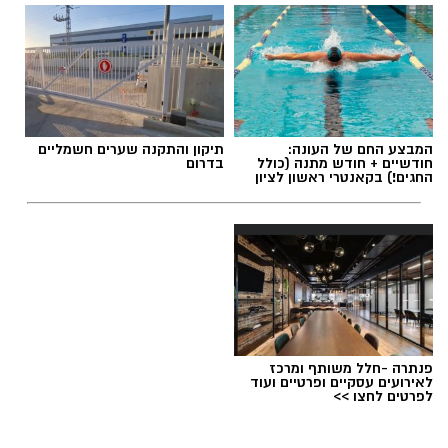
המבצע החם של העונה:
תיקון והתקנה שערים חשמליים
חודשיים + חודש מתנה (כולל
בדרום
החגים!) בקאנטרי ראשון לציון
פנתרה -חלל משותף ומרכז
לאירועים עסקיים ופרטיים ועוד
לפרטים לחצו >>