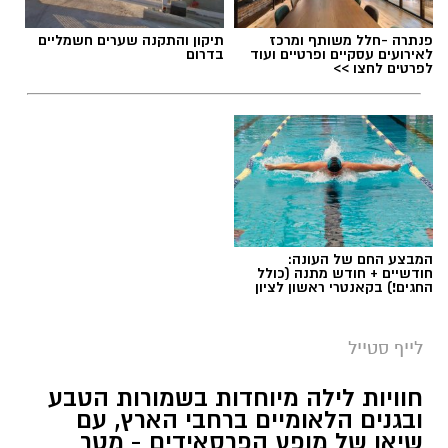
פנתרה -חלל משותף ומרכז
תיקון והתקנה שערים חשמליים
לאירועים עסקיים ופרטיים ועוד
בדרום
לפרטים לחצו >>
המבצע החם של העונה:
חודשיים + חודש מתנה (כולל
החגים!) בקאנטרי ראשון לציון
סיורי משפחות- צילום מיקה וולוב, אקואושן
לייף סטייל
במהלך הפעילות יכירו המשתתפים את הטבע
חוויות לילה מיוחדות בשמורות הטבע
הייחודי של אזור שפך נחל אלכסנדר, את בעלי
ובגנים הלאומיים ברחבי הארץ, עם
שיאו של מופע הפרסאידים - מטר
החיים והצמחים המאפיינים אותו ואת המערכת