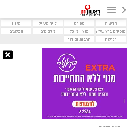
חדשות
ספורט
לייף סטייל
מגזין
מופעים בראשל"צ
פנאי ואוכל
אלבומים
הבלוגים
רכילות
תרבות ובידור