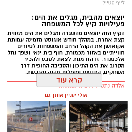
לייף סטייל
יוצאים מהבית, מגלים את הים:
פעילויות קיץ לכל המשפחה
הקיץ הזה יוצאים מהשגרה ומגלים את הים מזווית
קצת אחרת. במהלך חודש אוגוסט מזמינה עמותת
אקואושן את הקהל הרחב והמשפחות לסיורים
חווייתיים באזור מכמורת, חוף בית ינאי ושפך נחל
אלכסנדר. זו הזדמנות לצאת לטבע ולהכיר
מקרוב את הים התיכון והסביבה החופית דרך
משחקים, התנסות ופעילות מהנה ומגבשת.
קרא עוד
אלדה נתנאל / 09:24 07.08.26
אולי יעניין אותך גם
תגים:
טיול