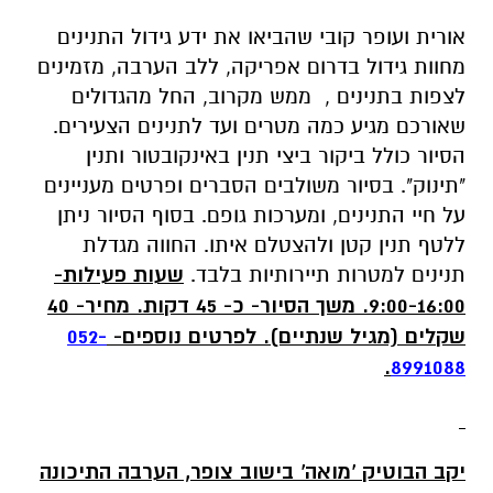
אורית ועופר קובי שהביאו את ידע גידול התנינים
מחוות גידול בדרום אפריקה, ללב הערבה, מזמינים
לצפות בתנינים , ממש מקרוב, החל מהגדולים
שאורכם מגיע כמה מטרים ועד לתנינים הצעירים.
הסיור כולל ביקור ביצי תנין באינקובטור ותנין
"תינוק". בסיור משולבים הסברים ופרטים מעניינים
על חיי התנינים, ומערכות גופם. בסוף הסיור ניתן
ללטף תנין קטן ולהצטלם איתו. החווה מגדלת
תנינים למטרות תיירותיות בלבד.
שעות פעילות-
9:00-16:00. משך הסיור- כ- 45 דקות. מחיר- 40
שקלים (מגיל שנתיים).
לפרטים נוספים-
052-
.
8991088
יקב הבוטיק 'מואה' בישוב צופר, הערבה התיכונה