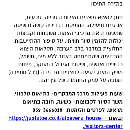
במזרח התיכון
ניתן למצוא מוצרים מאלוורה טרייה, טבעית,
אורגנית ופעילה, המופקת בכבישה קשה ובשיטה
שמשמרת את מרכיבי הצמח. משפחות וקבוצות
יכולות להזמין סיור חוויתי, על סיפור ההתיישבות
החלוצית במדבר בלב הערבה, חקלאות היצוא
המדהימה שהתפתחה באזור ללא מים, חשמל,
כבישים ואנשים, שיטות הגידול והמחקר, פיתוח
משק המים, נסיעה לתצפית מרהיבה (ג'בל חופירה)
הצופה על עמק החממות של עין יהב.
שעות פעילות מרכז המבקרים- בתיאום טלפוני,
משך הסיור לקבוצות- כשעה, חובה בתיאום
מראש. לפרטים והזמנות- 052-3666018
ובאתר-
https://justaloe.co.il/aloevera-house-
.
/
visitors-center