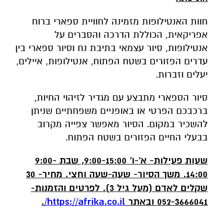
חוות האנטילופות מזמינה לחוויית ספארי ברוח
אפריקאית, הכוללת הדרכה והסברים על
אנטילופות, סיור עצמאי בתיבת נח וסיור ספארי בין
עדרים הפזורים בשטח הפתוח, אנטילופות, איילים,
יעלים וזברות.
סיור הספארי מתבצע עם מגדיר לזיהוי החיות,
ברכבכם הפרטי או באופניים משפחתיים שניתן
להשכיר במקום. הסיור מאפשר צפייה מקרוב
בבעלי החיים הפזורים בשטח הפתוח.
שעות פעילות- א'-ו' 9:00-15:00, שבת 9:00-
14:00. משך הסיור- שעה-שעה וחצי. מחיר- 30
שקלים לאדם (מעל גיל 3). לפרטים והזמנות-
052-3666041 ובאתר
https://afrika.co.il
/
.