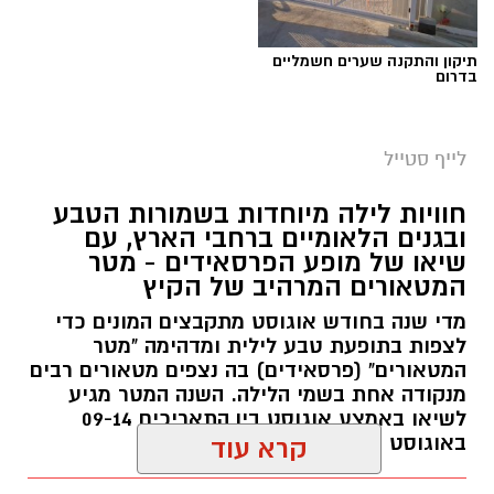
תיקון והתקנה שערים חשמליים
בדרום
סיורי משפחות- צילום מיקה וולוב, אקואושן
לייף סטייל
במהלך הפעילות יכירו המשתתפים את הטבע
חוויות לילה מיוחדות בשמורות הטבע
הייחודי של אזור שפך נחל אלכסנדר, את בעלי
ובגנים הלאומיים ברחבי הארץ, עם
שיאו של מופע הפרסאידים - מטר
החיים והצמחים המאפיינים אותו ואת המערכת
המטאורים המרהיב של הקיץ
האקולוגית המקומית. בהמשך יגיעו למרכז החינוך
מדי שנה בחודש אוגוסט מתקבצים המונים כדי
הימי "מגלים" של אקואושן, שם יוכלו להתבונן בדגם
לצפות בתופעת טבע לילית ומדהימה "מטר
חי של חוף סלעי בישראל ולהכיר מקרוב את בעלי
המטאורים" (פרסאידים) בה נצפים מטאורים רבים
החיים הימיים החיים בו. במהלך הסיור ייחשפו גם
מנקודה אחת בשמי הלילה. השנה המטר מגיע
לאתגרים המשפיעים על הסביבה הימית, ובהם
לשיאו באמצע אוגוסט בין התאריכים 09-14
פסולת ובעיקר פלסטיק, וילמדו באופן חווייתי כיצד
באוגוסט 2026.
קרא עוד
ניתן לשמור על הים ולסייע בהגנה עליו.
אלדה נתנאל / 12:27 28.07.26