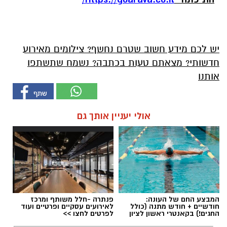
יש לכם מידע חשוב שטרם נחשף? צילומים מאירוע
חדשותי? מצאתם טעות בכתבה? נשמח שתשתפו
אותנו
אולי יעניין אותך גם
המבצע החם של העונה:
פנתרה -חלל משותף ומרכז
חודשיים + חודש מתנה (כולל
לאירועים עסקיים ופרטיים ועוד
החגים!) בקאנטרי ראשון לציון
לפרטים לחצו >>