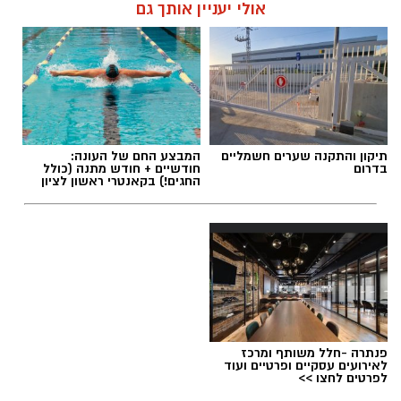
אולי יעניין אותך גם
מועדי הסיורים:
24 באוגוסט, יום שני, בשעות 9:00-12:00 הורים
וילדים
24 באוגוסט, יום שני, בשעות 16:30-19:30 הורים
וילדים
תגים:
מטר המטאורים
26 באוגוסט, יום רביעי, בשעות 9:00-12:00 מבוגרים
תיקון והתקנה שערים חשמליים
המבצע החם של העונה:
(גילאי 16+)
בדרום
חודשיים + חודש מתנה (כולל
כשהשמש שוקעת והשמיים מתכסים באלפי כוכבים,
החגים!) בקאנטרי ראשון לציון
27 באוגוסט, יום חמישי, בשעות 16:30-19:30 הורים
הטבע מציג את אחד המופעים המרהיבים של
וילדים
השנה - מטר הפרסאידים. זו ההזדמנות לעצור
לרגע, להתרחק מאורות העיר, להרים את המבט אל
השמיים ולגלות עולם שלם של כוכבים, כוכבי לכת,
ערפיליות וסיפורי חלל.
לפרטים נוספים
והרשמה:
https://bit.ly/summer26ecoocean
מטר הפרסאידים, מתרחש כתוצאה ממפגש כדור
פנתרה -חלל משותף ומרכז
הארץ עם השובל של כוכב השביט סוויפט-טאטל,
לאירועים עסקיים ופרטיים ועוד
לפרטים לחצו >>
הוא נחשב כמטר גדול במיוחד שבו ניתן לראות