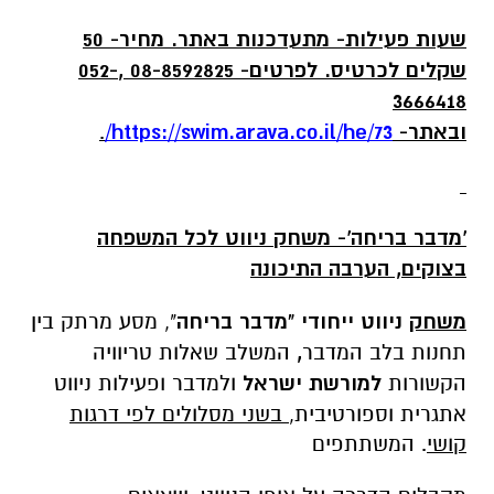
שעות פעילות- מתעדכנות באתר. מחיר- 50
שקלים לכרטיס. לפרטים- 08-8592825 ,052-
3666418
ובאתר-
https://swim.arava.co.il/he/73
/
.
'מדבר בריחה'- משחק ניווט לכל המשפחה
בצוקים, הערבה התיכונה
משחק
ניווט ייחודי "מדבר בריחה
", מסע מרתק בין
תחנות בלב המדבר
,
המשלב שאלות טריוויה
הקשורות
למורשת ישראל
ולמדבר ופעילות ניווט
אתגרית וספורטיבית,
בשני מסלולים לפי דרגות
קושי
. המשתתפים