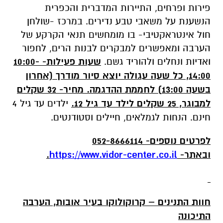
פירות ופרחים, התיירות המדברית והכפרית
הנשענת על משאבי טבע נדירים. במרכז -שולחן
חול אינטראקטיבי- בו מומחשים תנאי הקרקע של
הערבה ומאפשרים למבקרים לבנות הרים, לחפור
ואדיות ונחלים ולהוריד גשם.
שעות פעילות- 10:00-
14:00, כל שעה עגולה יוצא סיור מודרך (אחרון
בשעה 13:00) לחממת ההדגמה. מחיר- 32 שקלים
למבוגר, 25 שקלים לילד עד גיל 12.
ילדים עד גיל 4
חינם. הנחות לגמלאים, חיילים וסטודנטים.
לפרטים נוספים- 052-8666114
ובאתר-
https://www.vidor-center.co.il
.
חוות התנינים – קרוקולוקו בעיר אובות, הערבה
התיכונה