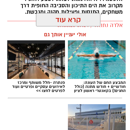
מקרוב את הים התיכון והסביבה החופית דרך
משחקים, התנסות ופעילות מהנה ומגבשת.
קרא עוד
אלדה נתנאל / 09:24 07.08.26
אולי יעניין אותך גם
תגים:
טיול
המבצע החם של העונה:
פנתרה -חלל משותף ומרכז
חודשיים + חודש מתנה (כולל
לאירועים עסקיים ופרטיים ועוד
החגים!) בקאנטרי ראשון לציון
לפרטים לחצו >>