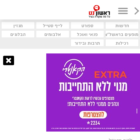
חדשות
ספורט
לייף סטייל
מגזין
מופעים בראשל"צ
פנאי ואוכל
אלבומים
הבלוגים
רכילות
תרבות ובידור