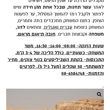
מקבלים הדרכה על אופן הניווט, ויוצאים
לאתר
עשר תחנות, שבכל אחת מהן חידה
שיש
לפתור ולקבל רמז להמשך המסלול, עד לפענוח
הצופן. בתום המשחק מתכבדים בתה ותמרים,
המשחק בשפות
עברית ואנגלית,
ומתאים
לזוג,
משפחה
וקבוצות חברים.
חובה תיאום מראש.
שעות הזנקה- 08:00; 16:00; 16:30
.
משך
המשחק- כשעתיים, כולל הליכה של 3-4 ק"מ.
התכנסות- בקתת השביליסטים בנוף צוקים. מחיר
למשתתף- 50 שקלים (מעל גיל 5). לפרטים
והזמנות-
08-6584748