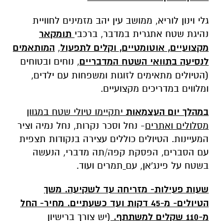
גלי וינון לוריא, ממושב עין יהב מזמינים לחוויית
נהיגת שטח אתגרית במדבר, ברכבי
תומקאר
מקצועיים, אוטומטיים, וקלים לתפעול
,
המותאמים
לנסיעה בתוואי השטח המדבריים
,
נוחים ובטוחים
(הטיולים מתאימים לזוגות ומשפחות עם ילדים,
ומלווים במדריכים מקצועיים.
במהלך יום העצמאות
יתקיימו טיולי שטח במגוון
מסלולים ואתרים
- נחל וסכר נקרות, נחל נמיה וציר
המעיינות. הטיולים כוללים עצירה בנקודות תצפית
עם הסברים, הפסקת קפה/תה מדברי, הנעשה
בשטח על פינג'אן, עם
תמרים ועוד.
שעות פעילות- מזריחה עד לשקיעה. משך
הטיולים- מ-45 דקות ועד כשעתיים. מחיר- החל
מ-110 שקלים למשתתף.
(יש צורך ברישיון