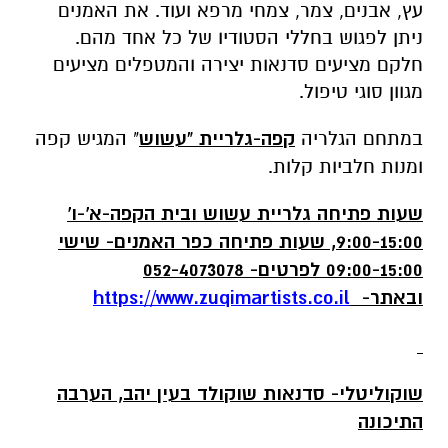
עץ, אבנים, צמר, צמחי מרפא ועוד. את האמנים
ניתן לפגוש בחללי הסטודיו של כל אחד מהם.
חלקם מציעים סדנאות יצירה והמטפלים מציעים
מגוון סוגי טיפול.
במתחם הגלריה
קפה-גלריית "עשוש
" המגיש קפה
ומנות חלביות קלות.
שעות פתיחה גלריית עשוש ובית הקפה-א'-ו'
9:00-15:00, שעות פתיחה כפר האמנים- שישי
09:00-15:00 לפרטים- 052-4073078
ובאתר-
https://www.zuqimartists.co.il
שוקוליטלי- סדנאות שוקולד בעין יהב, הערבה
התיכונה