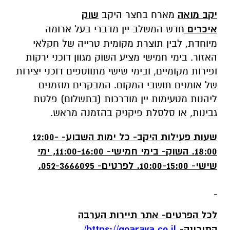
יקב מואה
מארח בחצר היקב
שוק
איכרים
חדש
המשלב יין מדברי בעל ארומה
מיוחדת, לבין תוצרת מקומית טרייה של חקלאי
האזור. בימי חמישי מציע השוק מגוון דוכני ירקות
ופירות מקומיים, ובימי שישי מתווספים דוכני יצירות
של אומנים תושבי המקום. המבקרים מוזמנים
ליהנות מטעימות יין מודרכות (בתשלום) פלטת
גבינות, או סלסלת פיקניק בהזמנה מראש.
שעות פעילות היקב- כל ימות השבוע- 12:00-
18:00. השוק- בימי חמישי- 11:00-16:00, ימי
שישי- 10:00-15:00. לפרטים- 052-3666095.
לכל הפרטים- אתר תיירות הערבה
התיכונה-
https://goarava.co.il
/