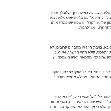
עלים בשבוע", כאילו הגוף מלוכלך וצריך
ע לך להתפנק" עם גלידה שמצטלמת כמו
קמפיין אופנה; ובהמשך "שרפו את זה באימון של 20 דקות". זו שפה שמלמדת אותנו
להתחרט, ואז "לתקן".
בא, בן/בת הזוג או מחברים קרובים, לא
 "תאכלי, שלא תהיי חלשה”, ואז רגע
 שנשמע כמו מחמאה: “איזו משמעת יש
לבול ולחץ. האוכל הופך למבחן, והגוף-
המסר הסמוי? "את לא מספיק טובה.”
אסור לי”, "אל תגעי בזה", “אם אכלתי
." וכשיש יותר מדי איסורים, הגוף והמוח
רצון, אלא כי אף אחד לא מתפקד טוב תחת