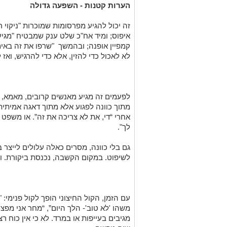
הערות קטנות - השפעה גדולה
זה יכול להגיע מפרסומות שמוכרות "ניקוי ר
איפוס; ומיד אח"כ שלט ענק שמבטיח "מגי
לא לאכול כדי להזין, אלא כדי להרגיש, ואז 
לפעמים זה מגיע מאנשים קרובים, מאמא, א
מתוך כוונה לפגוע אלא מתוך דאגה אמיתית:
אחרי “די, את לא צריכה את זה”. או משפט
לך".
גם בלי כוונה, מסרים כאלה עלולים לייצר ב
לשיפוט. במקום הקשבה, נכנסת ביקורת. ו
עם הזמן, הקול החיצוני הופך לקול פנימי: "
משהו 'לא טוב'- הלך היום”, “מחר אני מפצה
מגיבים בעייפות או במרד. לא כי אין כוח 