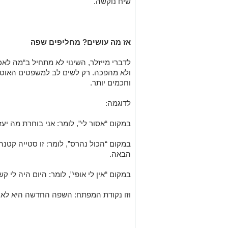
שיח נוקשה.
אז מה עושים? מחליפים שפה
לדברי מייזלר, השינוי לא מתחיל ב“מה לאכ
ולא מהפכה. רק לשים לב למשפטים האוטומ
וחכמים יותר.
לדוגמה:
במקום “אסור לי”, לומר: אני בוחרת מה יעז
במקום “הכול נהרס”, לומר: זו סטייה קטנה
הבאה.
במקום “אין לי אופי”, לומר: היום היה לי ק
וזו נקודת המפתח: השפה החדשה היא לא וי