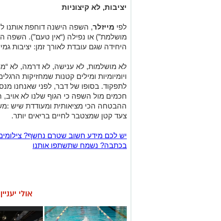
יציבות, לא קיצוניות
לפי
מייזלר
, השפה הישנה דוחפת אותנו לשנ
מושלמת”) או נפילה (“אין טעם”). השפה 
היחידה שגם עובדת לאורך זמן: יציבות גמי
לא מושלמות, לא ענישה, לא דרמה, לא “מ
ויומיומיות ומילים קטנות שמחזיקות הרגלים
לתפקוד.
בסופו של דבר, לפני שאנחנו מנסי
חכמים מול השפה
כי הגוף שלנו לא אויב, 
ההבטחה הכי מציאותית ומעודדת שיש
:מש
צעד קטן שמצטבר לחיים בריאים יותר.
יש לכם מידע חשוב שטרם נחשף? צילומים
בכתבה? נשמח שתשתפו אותנו
אולי יעניי