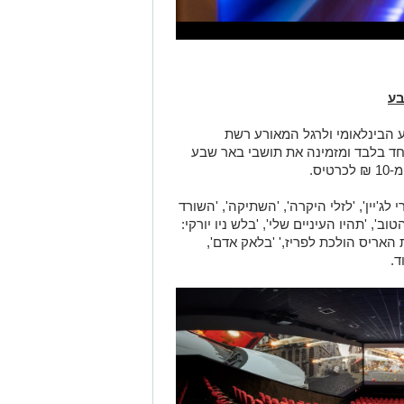
בע
יצויין יום הקולנוע הבינלאומי ולרגל המאורע רשת
יום אחד בלבד ומזמינה את תושבי באר שבע
ס.
ג'יין', 'לזלי היקרה', 'השתיקה', 'השורד
וב', 'תהיו העיניים שלי', 'בלש ניו יורקי:
ת האריס הולכת לפריז,' 'בלאק אדם',
ד.