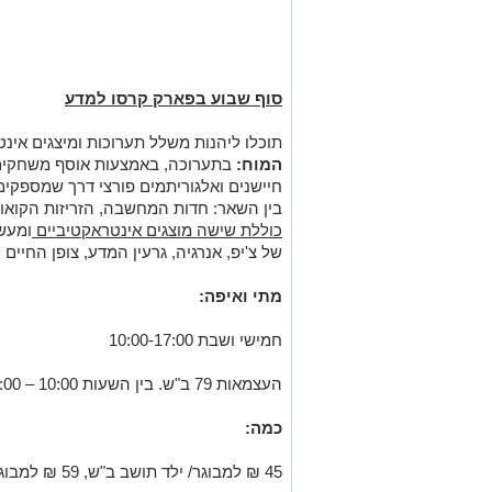
סוף שבוע בפארק קרסו למדע
תוכלו ליהנות משלל תערוכות ומיצגים אינט
המוח
:
בתערוכה, באמצעות אוסף משחקים ח
חיישנים ואלגוריתמים פורצי דרך שמספקים 
בין השאר: חדות המחשבה, הזריזות הקואו
כוללת שישה מוצגים אינטראקטיביים
ומעשר
של צ'יפ, אנרגיה, גרעין המדע, צופן החיים ו
מתי ואיפה
:
חמישי ושבת 10:00-17:00
העצמאות 79 ב"ש. בין השעות 10:00 – 17:00.
כמה
:
45 ₪ למבוגר/ ילד תושב ב"ש, 59 ₪ למבוגר/ ילד תושבי חוץ