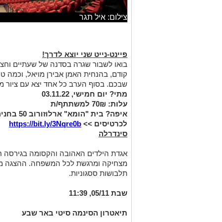
צילום: איל תגר
פיינט-נייט שני יוצא לדרך!
בואו לשבור שגרה בסדנה של שעתיים וחצי כי
קודם, בהנחית האמן אבירן מויאל, וכמה ט
שבכם. בסוף הערב כל אחד יצא עם ציור מ
מתי?
יום חמישי, 03.11.22
עלות: 70₪ למשתתף/ת
איפה? בית "הומא" ארלוזורוב 50 בחניה צמוד למנצ'ילה
לכרטיסים >>
https://bit.ly/3Nqre0b
סינדרלה
אגדת הילדים האהובה והקסומה בגירסה חד
מצחיקה ומרגשת לכל המשפחה. ההצגה מלו
תלבושות ססגוניות.
שבת 05/11, 11:39
תיאטרון הסינמה סיטי באר שבע