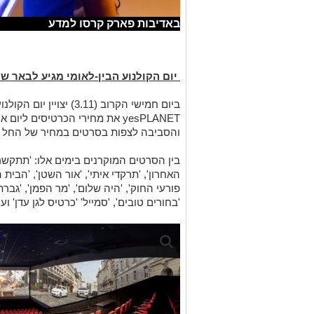
באדיבות פארק קרסו למדע
יום הקולנוע הבין-לאומי מגיע לבאר ש
ביום חמישי הקרוב (3.11) 
yesPLANET את מחירי הכרטיסים ל
והסביבה לצפות בסרטים במחיר של החל מ-10 ₪ לכרטי
בין הסרטים המוקרנים בימים אלו: 'תתקשרי ל
האחרון', 'תרקדי איתי', 'אור השטן', 'הבית הט
פורעי החוק', 'היה שלום', 'מר הפמן', 'גבר
'בחורים טובים', 'סמייל' 'כרטיס לגן עדן' ועו