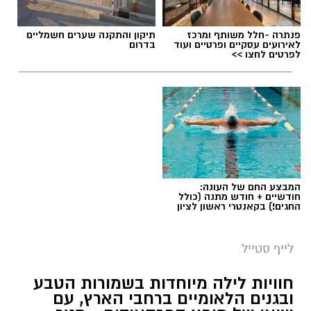
תגים:
טיול
פנתרה -חלל משותף ומרכז
תיקון והתקנה שערים חשמליים
לאירועים עסקיים ופרטיים ועוד
בדרום
לפרטים לחצו >>
המבצע החם של העונה:
חודשיים + חודש מתנה (כולל
החגים!) בקאנטרי ראשון לציון
סיורי משפחות- צילום מיקה וולוב, אקואושן
לייף סטייל
במהלך הפעילות יכירו המשתתפים את הטבע
חוויות לילה מיוחדות בשמורות הטבע
הייחודי של אזור שפך נחל אלכסנדר, את בעלי
ובגנים הלאומיים ברחבי הארץ, עם