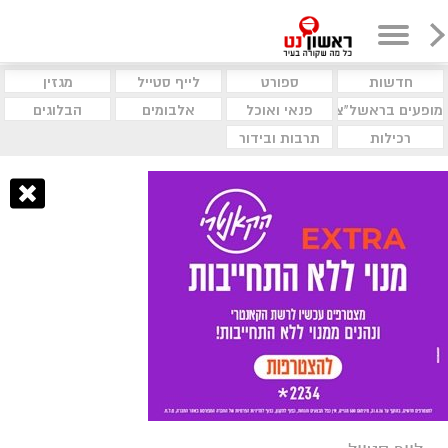
חדשות
ספורט
לייף סטייל
מגזין
מופעים בראשל"צ
פנאי ואוכל
אלבומים
הבלוגים
רכילות
תרבות ובידור