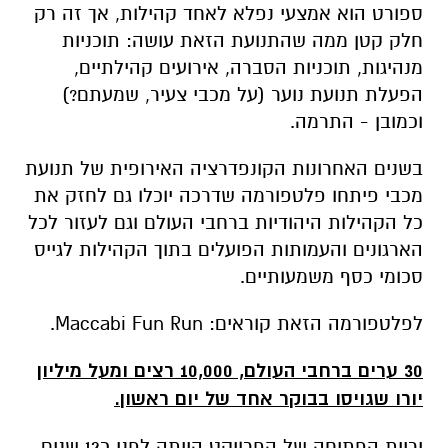
ספורט הוא אמצעי נפלא לאחד קהילות, אך זה רק
חלק קטן ממה שהתנועת הזאת עושה: תוכניות
מנהיגות, תוכניות הסברה, אירועים קהילתיים,
הפעלת תנועת נוער (על מכבי צעיר, שמעתם?)
וכמובן - התרמה.
בשנים האחרונות הקונפדרציה האירופית של תנועת
מכבי פיתחו פלטפורמה שדרכה יוכלו גם לחזק את
כל הקהילות היהודיות ברחבי העולם וגם לעזור לכל
הארגונים והעמותות הפועלים בתוך הקהילות לגייס
סכומי כסף משמעותיים.
לפלטפורמה הזאת קוראים: Maccabi Fun Run.
30 ערים ברחבי העולם, 10,000 רצים ומעל מיליון
יורו שגויסו בבוקר אחד של יום ראשון.
יריית הפתיחה של הפרויקט הייתה לפני כ12 שנים