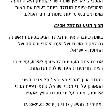
המכביה. לא, אין שום קשר לקופ"ח) היא התנועה
היהודית-ציונית הגדולה ביותר בעולם עם מאות
מועדונים ב80 מדינות שונות ברחבי העולם.
הכיף הגיע גם לתל אביב:
בשנה שעברה אירוע דגל זה הגיע בפעם הראשונה
גם למקום מושבו של העם היהודי ובסיסה של
התנועה - ישראל.
אם גם אתם מעוניינים להצטרף לאירוע עולמי בו
רצים, תורמים ונהנים יש לכם הזדמנות:
בקרוב יערך "מכבי פאן ראן" תל אביב השני
המאורגן על ידי מכבי ישראל, קונפדרציית מכבי
אירופה, ומופק על ידי חברת סוויץ' אקטיב.
מתי? יום חמישי, 13 ביוני, 2019 17:00-21:00