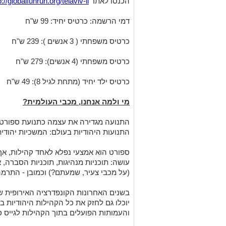
הכנסו לאתר
p://globalfunrun.org/telaviv-il/
דמי הרשמה: כרטיס יחיד: 99 ש"ח
כרטיס משפחתי ( 3 אנשים ): 239 ש"ח
כרטיס משפחתי (4 אנשים): 279 ש"ח
כרטיס ילד יחיד (מתחת לגיל 8): 49 ש"ח
מי ולמה אנחנו, מכבי העולמית?
התנועה מגדירה את עצמה כתנועת ספורט ,
התנועות היהודיות בעולם: המשכיות יהודית
ספורט הוא אמצעי נפלא לאחד קהילות, א
עושה: תוכניות מנהיגות, תוכניות הסברה, 
(על מכבי צעיר, שמעתם?) וכמובן - התרמה
בשנים האחרונות הקונפדרציה האירופית 
יוכלו גם לחזק את כל הקהילות היהודיות ב
והעמותות הפועלים בתוך הקהילות לגייס 