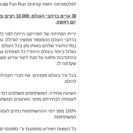
לפלטפורמה הזאת קוראים: Maccabi Fun Run.
30 ערים ברחבי
יום ראשון.
ברחבי העולם (והמספר ממשיך לגדול!) גוי
במדינה/עיר שלהם באותו זמן בכל העולם 
הגדול ביותר בעולם היהודי! כל הצוותים 
בהתנדבות מלאה על מנת ליצור אירוע מוצ
שקדמה לו.
בכל עיר בעולם מזמינים את חברי הקהילה ל
לכולם.
השיטה אחידה: המשתתפים משלמים דמי ה
לעמותה לבחירתם מתוך הארגונים המשתת
100% מסך דמי הההשתתפות נתרם לע
המשתתפות.
כל הוצאות האירוע ממומנות ע"י ספונסר