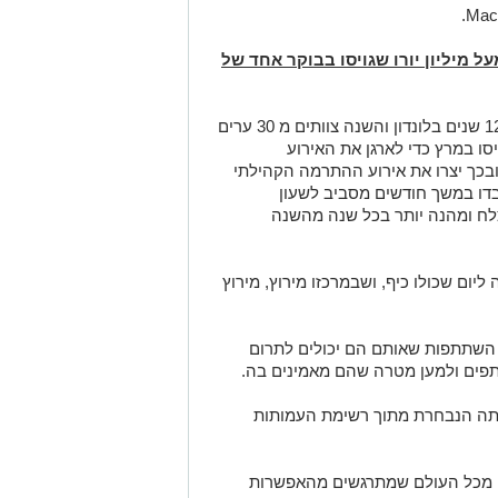
 העולם, 10,000 רצים ומעל מיליון יורו שגויסו בבוקר אחד של
יריית הפתיחה של הפרויקט הייתה לפני כ12 שנים בלונדון והשנה צוותים מ 30 ערים
סו במרץ כדי לארגן את האירוע
ובכך יצרו את אירוע ההתרמה הקהילתי
עבדו במשך חודשים מסביב לשעון
לח ומהנה יותר בכל שנה מהשנה
יום שכולו כיף, ושבמרכזו מירוץ, מירוץ
שתתפות שאותם הם יכולים לתרום
פים ולמען מטרה שהם מאמינים בה.
מותה הנבחרת מתוך רשימת העמותות
ים מכל העולם שמתרגשים מהאפשרות