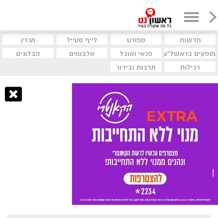
חדשות
ספורט
לייף סטייל
מגזין
מופעים בראשל"צ
פנאי ואוכל
אלבומים
הבלוגים
רכילות
תרבות ובידור