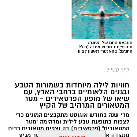
המבצע החם של העונה:
חודשיים + חודש מתנה (כולל
החגים!) בקאנטרי ראשון לציון
סיורי משפחות- צילום מיקה וולוב, אקואושן
לייף סטייל
במהלך הפעילות יכירו המשתתפים את הטבע
חוויות לילה מיוחדות בשמורות הטבע
הייחודי של אזור שפך נחל אלכסנדר, את בעלי
ובגנים הלאומיים ברחבי הארץ, עם
שיאו של מופע הפרסאידים - מטר
החיים והצמחים המאפיינים אותו ואת המערכת
המטאורים המרהיב של הקיץ
האקולוגית המקומית. בהמשך יגיעו למרכז החינוך
מדי שנה בחודש אוגוסט מתקבצים המונים כדי
הימי "מגלים" של אקואושן, שם יוכלו להתבונן בדגם
לצפות בתופעת טבע לילית ומדהימה "מטר
חי של חוף סלעי בישראל ולהכיר מקרוב את בעלי
המטאורים" (פרסאידים) בה נצפים מטאורים רבים
החיים הימיים החיים בו. במהלך הסיור ייחשפו גם
מנקודה אחת בשמי הלילה. השנה המטר מגיע