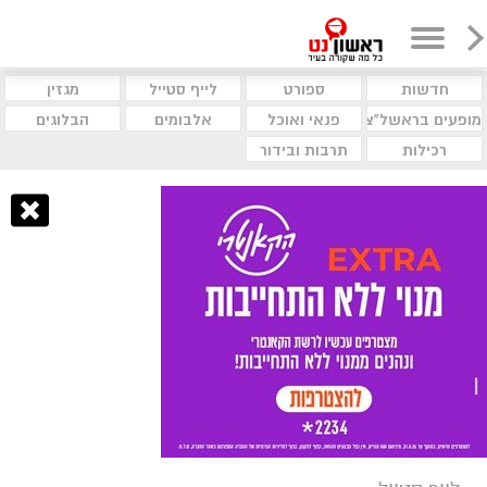
חדשות
ספורט
לייף סטייל
מגזין
מופעים בראשל"צ
פנאי ואוכל
אלבומים
הבלוגים
רכילות
תרבות ובידור