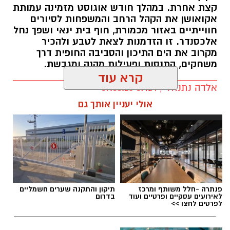
קצת אחרת. במהלך חודש אוגוסט מזמינה עמותת
אקואושן את הקהל הרחב והמשפחות לסיורים
חווייתיים באזור מכמורת, חוף בית ינאי ושפך נחל
אלכסנדר. זו הזדמנות לצאת לטבע ולהכיר
מקרוב את הים התיכון והסביבה החופית דרך
משחקים, התנסות ופעילות מהנה ומגבשת.
קרא עוד
אלדה נתנאל / 09:24 07.08.26
אולי יעניין אותך גם
תגים:
טיול
פנתרה -חלל משותף ומרכז
תיקון והתקנה שערים חשמליים
לאירועים עסקיים ופרטיים ועוד
בדרום
לפרטים לחצו >>