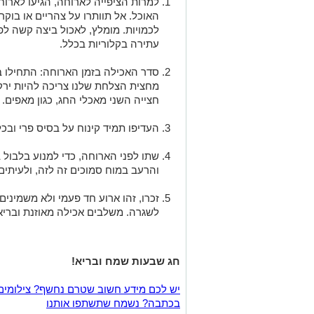
למרות הציפייה לארוחה, הגיעו לארו
האוכל. אל תוותרו על צהריים או בוקר
לכמויות. מומלץ, לאכול ביצה קשה לפ
עתירה בקלוריות בכלל.
סדר האכילה בזמן הארוחה: התחילו ב
מחצית הצלחת שלנו צריכה להיות ירקות
חצייה השני מאכלי החג, כגון מאפים.
העדיפו תמיד קינוח על בסיס פרי ובכ
שתו לפני הארוחה, כדי למנוע בלבול 
והרעב במוח סמוכים זה לזה, ולעיתים 
זכרו, זהו ארוע חד פעמי ולא משמיני
לשגרה. משלבים אכילה מאוזנת ובריאה
חג שבעות שמח ובריא!
יש לכם מידע חשוב שטרם נחשף? צילומים
בכתבה? נשמח שתשתפו אותנו