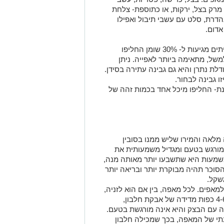
 מרק בצל, ירקות, או כתוספת- צלחת
נהדרת, סלט עם עשבי תיבול ואפילו
אדום.
את הגבינות השמנות שבמאפים שלעיתים מגיעות ל- 30% שומן החליפו
ינת ריקוטה, למשל, מתאימה ביותר לאפייה. ניתן
לת נתרן והיא גם גבינה עתירה בסידן.
ו גבינה לבחור.
נת- החליפו מיכל אחד בכמות זהה של
לאה והמירו שליש ממנו בסובין
 מורגש בטעם ומגדיל משמעותית את
שמעות היא שתשבעו יותר מאותה מנה,
סוכר תהיה מבוקרת יותר ובריאה יותר
שקל.
מאפים. לכל מאפה, בין אם הוא לזניה,
פיצה, או מאפה גבינות, ניתן להוסיף 4-6 כפות מדידה של אבקת חלבון,
 עם הבצק והיא אינה מורגשת בטעם.
תי של המאפה, בכך שמכילה חלבון