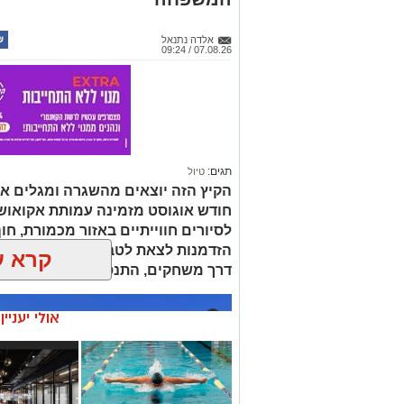
אלדה נתנאל
07.08.26 / 09:24
תגים:
טיול
הקיץ הזה יוצאים מהשגרה ומגלים את
חודש אוגוסט מזמינה עמותת אקואו
לסיורים חווייתיים באזור מכמורת, חוף
הזדמנות לצאת לטבע ולהכיר מקרוב א
קרא ע
דרך משחקים, התנסות ופעילות מהנה
אולי יעניי