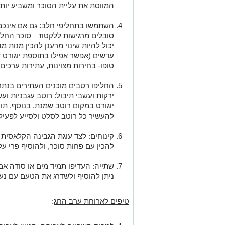
המווסת את עליית הסוכר ומשביע יו
השתמשו בתחליפי חלב: גם אם אינכם ט
סובלים מרגישות ללקטוז – סוכר החל
יכול להיות שינוי מרענן להכין מנות 
עדשים (אפשר אפילו בתוספת יוגורט ד
טופו- בחירות מצוינות, עתירות ערכים 
החליפו רטבים מוכנים העתירים בנתרן
ירקות ועשבי תיבול: רוטב עגבניות ועש
יוגורט במקום רוטב שמנת. בנוסף, תו
להעשיר כל רוטב לסלט ולסייע לפעיל
קינוחים: לצד עוגת הגבינה הקלאסית נ
להכין עם פחות סוכר, ולהוסיף פרי על
שתייה: העדיפו תמיד מים או סודה אם
ניתן להוסיף ולשדרג את הטעם עם נענע
טיפים לארוחת ערב החג
: