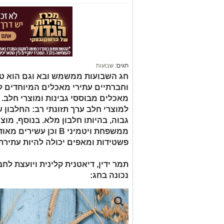
תגים:
שבועות
חג השבועות ממשמש ובא וגם הוא ט
וחברתיים עתירי מאכלים המיוחדים ל
מאכלים מבוססי גבינות ומוצרי חלב.
למוצרי חלב ערך תזונתי רב: החלבון ש
גבוה, בהיותו חלבון מלא. בנוסף, מוצ
ממשפחת ויטמיני B וכן ע
פשטידות ומאפים יכולה להיות עתירת ש
תמר ידין, דיאטנית קלינית ויועצת לח
נכונה בחג: