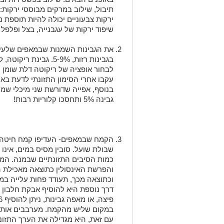
תיבול, שילוב במרקים מבוססי ירקות:
ירקות צבעוניים יכולה להיות תוספת 
שיפוד ירקות של עגבנייה, בצל ופלפל 
בגבינות רזות, 5-9%. גב
לבחור אופציה של ריקוטה דלת שומן וד
עקבו אחרי הסימון התזונתי לדעת באיז
בנוסף, אפייה שדורשת שני מיכלי שמ
גבינה 5% ותחסכו קלוריות רבות!
הקמח שבמאפים- העדיפו קמח חיטה מ
שבולת שועל. סובין מסיס במים, אינו
כמות הסיבים התזונתיים שבמנה. המ
והפרשת האינסולין כתוצאה מאכילת ה
וכתוצאה מכך, תעודד פחות עלייה במ
דרך נוספת היא להוסיף אבקת חלבון ל
במקום שליש מהקמח. מערבבים אותה
עם זאת, היא מגדילה את הערך התזונ