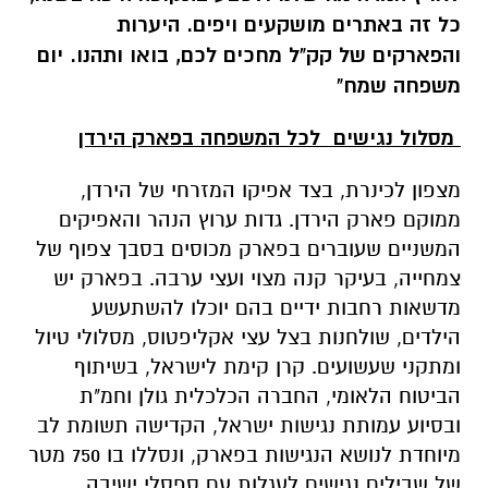
כל זה באתרים מושקעים ויפים. היערות
והפארקים של קק"ל מחכים לכם, בואו ותהנו. יום
משפחה שמח"
מסלול נגישים לכל המשפחה בפארק הירדן
מצפון לכינרת, בצד אפיקו המזרחי של הירדן,
ממוקם פארק הירדן. גדות ערוץ הנהר והאפיקים
המשניים שעוברים בפארק מכוסים בסבך צפוף של
צמחייה, בעיקר קנה מצוי ועצי ערבה. בפארק יש
מדשאות רחבות ידיים בהם יוכלו להשתעשע
הילדים, שולחנות בצל עצי אקליפטוס, מסלולי טיול
ומתקני שעשועים. קרן קימת לישראל, בשיתוף
הביטוח הלאומי, החברה הכלכלית גולן וחמ"ת
ובסיוע עמותת נגישות ישראל, הקדישה תשומת לב
מיוחדת לנושא הנגישות בפארק, ונסללו בו 750 מטר
של שבילים נגישים לעגלות עם ספסלי ישיבה.