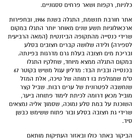
כלניות, רקפות ושאר פרחים ססגוניים.
אתר חורבת תנשמת, התגלה בשנת 1986, ובחפירות
ארכאולוגיות תשע שנים מאוחר יותר התגלו במקום
שרידי כנסייה מהתקופה הביזנטית (המאה הרביעית
לספירה) ולידה שלושה קברים חצובים בסלע
ובריכת מים חצובה בעלת גרם מדרגות בפינתה.
במקום התגלה ממצא מיוחד, שחלקיו התגלו
בכנסייה ובבית הבד: מדליון עגול משיש בקוטר 67
ס"מ שמגולפת בו דמותה של טיכה, אלת המזל
שנחשבה לפטרונית של ערים רבות. שביל קצר
מוביל מכאן דרומה לכיתת לימוד פתוחה ביער,
השוכנת על במת סלע נמוכה, שסמוך אליה נמצאים
שרידי גת חצובה בסלע ובור פתוח ששימש כבשן
סיד.
הביקור באתר כולו ובאזור העתיקות מותאם