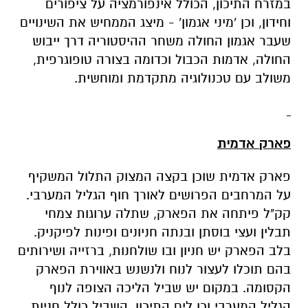
במזרח התיכון, הכולל אינפורמציה על ציפורים
וחידון, וכן 'מיני אגמון' - מיצג הממחיש את השינויים
שעבר אגמון החולה משחר ההיסטוריה דרך ייבוש
החולה, אדמות הכבול וכדומה בצורה טופוגרפית,
משולב עם טכנולוגיה מתקדמת ומוחשית.
פארק אדמית
פארק אדמית שוכן בקצה המצוק התלול המשקיף
על המרחבים הפרושים לאורך חוף הגליל המערבי.
קק"ל פיתחה את הפארק, שתלה ערוגות צמחי
תבלין ועצי בוסתן ובנתה חניונים ופינות לפיקניק.
בלב הפארק יש חניון ובו שולחנות, ברזייה ושירותים
בהם תוכלו לעצור לנוח ולנשנש באווירת הפארק
הקסומה. במקום יש שביל הליכה הצופה לנוף
הגליל המערבי וכן לים התיכון. השביל כולל חניות,