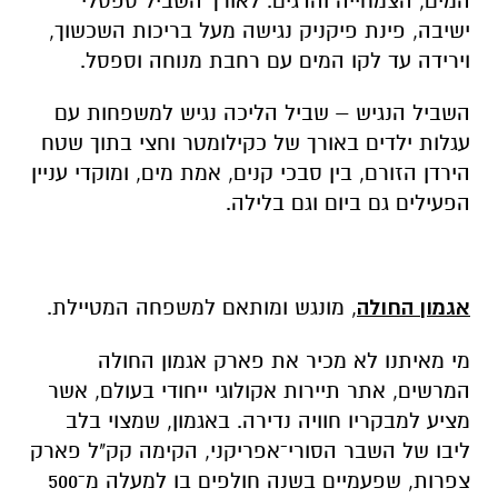
המים, הצמחייה והדגים. לאורך השביל ספסלי
ישיבה, פינת פיקניק נגישה מעל בריכות השכשוך,
וירידה עד לקו המים עם רחבת מנוחה וספסל.
השביל הנגיש – שביל הליכה נגיש למשפחות עם
עגלות ילדים באורך של כקילומטר וחצי בתוך שטח
הירדן הזורם, בין סבכי קנים, אמת מים, ומוקדי עניין
הפעילים גם ביום וגם בלילה.
אגמון החולה
, מונגש ומותאם למשפחה המטיילת.
מי מאיתנו לא מכיר את פארק אגמון החולה
המרשים, אתר תיירות אקולוגי ייחודי בעולם, אשר
מציע למבקריו חוויה נדירה. באגמון, שמצוי בלב
ליבו של השבר הסורי־אפריקני, הקימה קק"ל פארק
צפרות, שפעמיים בשנה חולפים בו למעלה מ־500