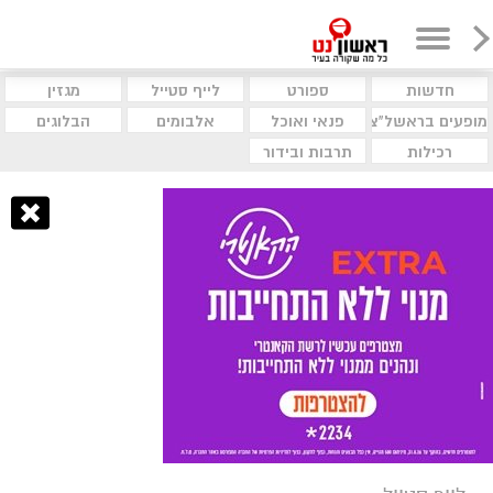
חדשות
ספורט
לייף סטייל
מגזין
מופעים בראשל"צ
פנאי ואוכל
אלבומים
הבלוגים
רכילות
תרבות ובידור