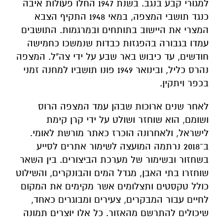
למגורי קבע בנגב. בשנת 1947 החלו פעולות איבה
כנגד תושבי המצפה, במאי 1948 התקיף הצבא
המצרי את היישוב בתותחים ובמרגמות. התושבים
עמדו בגבורה בהפגזות כבדות שנמשכו כחמישה
חודשים, עד כיבוש באר שבע על ידי צה"ל. המצפה
נהרס כליל, ובינואר 1949 פונו תושביו למחנה זמני
בכפר ויתקין.
לאחר שנים ארוכות שבהן עמד המצפה הרוס
ושומם, הוא שוחזר ושולט על ידי קרן קימת
לישראל, ולאחרונה הוכרז כאתר מורשת לאומי.
ב־2018 נרתמה המועצה לשימור אתרים לסייע
בשחזור ובשימור של מערכת הביצורים. בין השאר
שוחזרו בתי האבן, מגדל המים והבונקרים, והשילוט
כולל טקסטים ותצלומים אשר מקימים את המקום
לחיים עבור המבקרים, צעירים ומבוגרים כאחד,
שיכולים להתרשם מהאזור. כל אלו יוצרים תמונה