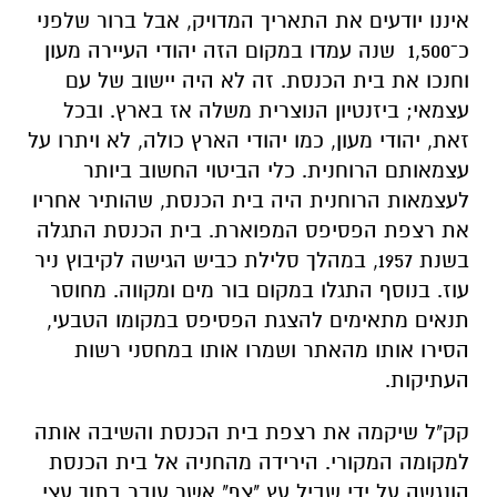
איננו יודעים את התאריך המדויק, אבל ברור שלפני
כ־1,500 שנה עמדו במקום הזה יהודי העיירה מעון
וחנכו את בית הכנסת. זה לא היה יישוב של עם
עצמאי; ביזנטיון הנוצרית משלה אז בארץ. ובכל
זאת, יהודי מעון, כמו יהודי הארץ כולה, לא ויתרו על
עצמאותם הרוחנית. כלי הביטוי החשוב ביותר
לעצמאות הרוחנית היה בית הכנסת, שהותיר אחריו
את רצפת הפסיפס המפוארת. בית הכנסת התגלה
בשנת 1957, במהלך סלילת כביש הגישה לקיבוץ ניר
עוז. בנוסף התגלו במקום בור מים ומקווה. מחוסר
תנאים מתאימים להצגת הפסיפס במקומו הטבעי,
הסירו אותו מהאתר ושמרו אותו במחסני רשות
העתיקות.
קק"ל שיקמה את רצפת בית הכנסת והשיבה אותה
למקומה המקורי. הירידה מהחניה אל בית הכנסת
הונגשה על ידי שביל עץ "צף" אשר עובר בתוך עצי