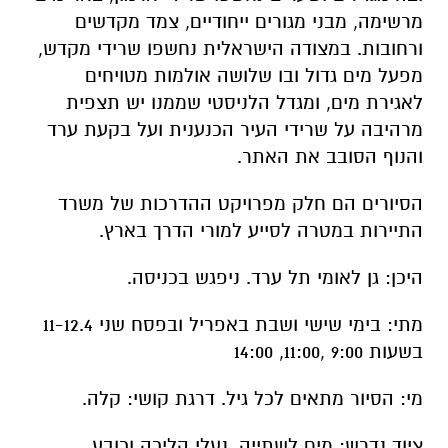
מרשימה, מבני מגורים ייחודיים, צמד מקדשים
ורחובות. במצודה הישראלית נחשפו שרידי מקדש,
מפעל מים גדול ובו שלושה אולמות מטויחים
לאגירת מים, ומגדל הלניסטי שממנו יש תצפית
מרהיבה על שרידי העיר הכנענית ועל בקעת ערד
והנוף הסובב את האתר.
הסיורים הם חלק מפרויקט ההדרכות של משרד
התיירות במטרה לסייע למורי הדרך בארץ.
היכן: גן לאומי תל ערד. ניפגש בכניסה.
מתי: בימי שישי ושבת באפריל ובפסח שני 11-12.4
בשעות 9:00 ,11:00, 14:00
מי: הסיור מתאים לכל גיל. דרגת קושי: קלה.
ציוד נדרש: מים לשתייה, נעלי הליכה וכובע.