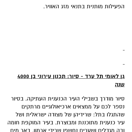
הפעילות מותנית בתנאי מזג האוויר.
גן לאומי תל ערד - סיור: תכנון עירוני בן 4000
שנה
סיור מודרך בשבילי העיר הכנענית העתיקה. בסיור
נספר לכם על ממצאים ארכיאולוגיים מרתקים
שהתגלו בתל: שרידיהן של מצודה ישראלית ושל
עיר כנענית מתוכננת ומבוצרת. בעיר המוקפת חומה
ובה מגדלים ושערים נחשפו שרידי ארמון, באר מים