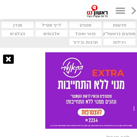
חדשות
ספורט
לייף סטייל
מגזין
מופעים בראשל"צ
פנאי ואוכל
אלבומים
הבלוגים
רכילות
תרבות ובידור