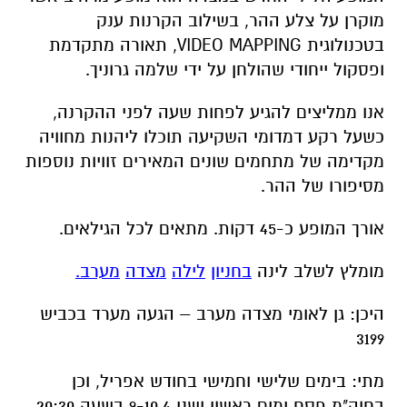
מוקרן על צלע ההר, בשילוב הקרנות ענק
בטכנולוגית VIDEO MAPPING, תאורה מתקדמת
ופסקול ייחודי שהולחן על ידי שלמה גרוניך.
אנו ממליצים להגיע לפחות שעה לפני ההקרנה,
כשעל רקע דמדומי השקיעה תוכלו ליהנות מחוויה
מקדימה של מתחמים שונים המאירים זוויות נוספות
מסיפורו של ההר.
אורך המופע כ-45 דקות. מתאים לכל הגילאים.
מומלץ לשלב לינה
בחניון
לילה
מצדה
מערב
.
היכן: גן לאומי מצדה מערב – הגעה מערד בכביש
3199
מתי: בימים שלישי וחמישי בחודש אפריל, וכן
בחוה"מ פסח ימים ראשון ושני 9-10.4 בשעה 20:30