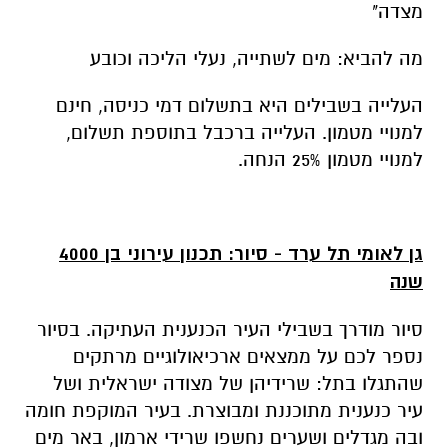
מצדה"
מה להביא: מים לשתייה, נעלי הליכה וכובע
העלייה בשבילים היא בתשלום דמי כניסה, חינם
למנויי מטמון. העלייה ברכבל בתוספת תשלום,
למנויי מטמון 25% הנחה.
גן לאומי תל ערד - סיור: תכנון עירוני בן 4000
שנה
סיור מודרך בשבילי העיר הכנענית העתיקה. בסיור
נספר לכם על ממצאים ארכיאולוגיים מרתקים
שהתגלו בתל: שרידיהן של מצודה ישראלית ושל
עיר כנענית מתוכננת ומבוצרת. בעיר המוקפת חומה
ובה מגדלים ושערים נחשפו שרידי ארמון, באר מים