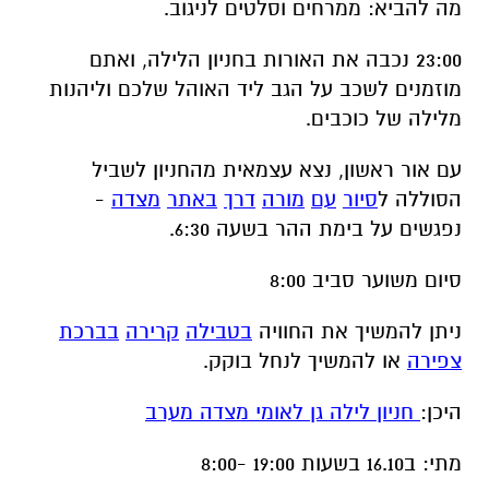
מה להביא: ממרחים וסלטים לניגוב.
23:00 נכבה את האורות בחניון הלילה, ואתם
מוזמנים לשכב על הגב ליד האוהל שלכם וליהנות
מלילה של כוכבים.
עם אור ראשון, נצא עצמאית מהחניון לשביל
הסוללה ל
סיור
עם
מורה
דרך
באתר
מצדה
-
נפגשים על בימת ההר בשעה 6:30.
סיום משוער סביב 8:00
ניתן להמשיך את החוויה
בטבילה
קרירה
בברכת
צפירה
או להמשיך לנחל בוקק.
היכן:
חניון לילה גן לאומי מצדה מערב
מתי: ב16.10 בשעות 19:00 -8:00