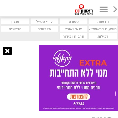
חדשות
ספורט
לייף סטייל
מגזין
מופעים בראשל"צ
פנאי ואוכל
אלבומים
הבלוגים
רכילות
תרבות ובידור