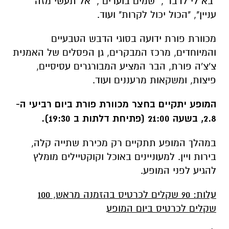
"בא לי לדבר", "שמים בוערים", "אל תעשי מזה
עניין", "הכול יכול לקרות" ועוד.
מכוורת פורת ידועה בסוגי הדבש הטבעיים
והמיוחדים, מרכז המבקרים, גן הפסלים של האמנית
צ'צ'ה פורת, הבר המציע המבורגרים עסיסיים,
פיצות, ומשקאות מרעננים ועוד.
המופע יתקיים בחצר מכוורת פורת ביום רביעי ה-
2.8, בשעה 21:00 (פתיחת דלתות ב 19:30).
במהלך המופע תתקיים רק מכירת שתייה קלה,
בירות ויין. למעוניינים באוכל וקוקטיילים מומלץ
להגיע לפני המופע.
עלות: 90 שקלים לכרטיס בהזמנה מראש, 100
שקלים לכרטיס ביום המופע