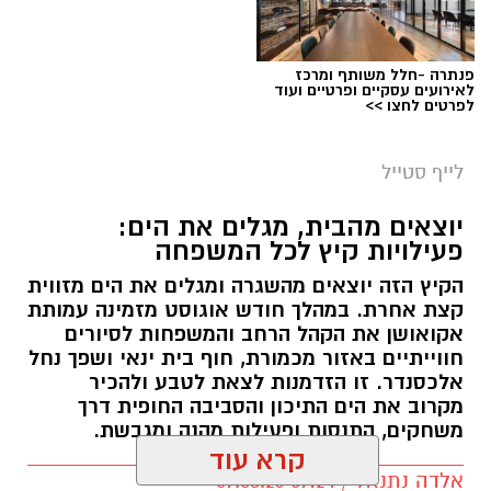
פנתרה -חלל משותף ומרכז
לאירועים עסקיים ופרטיים ועוד
לפרטים לחצו >>
לייף סטייל
יוצאים מהבית, מגלים את הים:
פעילויות קיץ לכל המשפחה
הקיץ הזה יוצאים מהשגרה ומגלים את הים מזווית
קצת אחרת. במהלך חודש אוגוסט מזמינה עמותת
אקואושן את הקהל הרחב והמשפחות לסיורים
חווייתיים באזור מכמורת, חוף בית ינאי ושפך נחל
אלכסנדר. זו הזדמנות לצאת לטבע ולהכיר
מקרוב את הים התיכון והסביבה החופית דרך
משחקים, התנסות ופעילות מהנה ומגבשת.
קרא עוד
אלדה נתנאל / 09:24 07.08.26