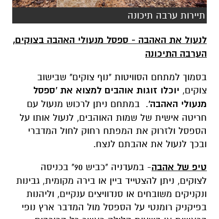
תיירות ערבה תיכונה
לנעול את האהבה - ספסל מנעולי האהבה בצוקים,
הערבה התיכונה
בסמוך למתחם הסוויטות "נוף צוקים" שבישוב
צוקים,
יוכלו זוגות אוהבים למצוא את 'ספסל
מנעולי האהבה'
. במתחם ניתן לרכוש מנעול עם
חריטה אישית של שמות האוהבים, לנעול אותו על
הספסל ולזרוק את המפתח רחוק לחול המדברי
ובכך לנעול את אהבתם לנצח.
טיפ של אהבה
- במעדניה "כביש 90" בכניסה
לצוקים, ניתן להצטייד ביין או בירה מקומית, גבינות
ונקניקים משובחים או סנדוויצים ענקיים, וליהנות
בפיקניק רומנטי על הספסל מול המדבר ארץ נופי