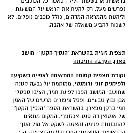
בראשית או בשעות הלילה כאשר כל הכוכבים
נפרשים מעל, רק להניח את הראש על המשענת
וליהנות מהמראה המדהים, כולל כוכבים נופלים. לא
לשכוח להביע משאלה של אהבה.
תצפית זוגית בהשראת "הנסיך הקטן"- מושב
פארן, הערבה התיכונה
נקודת תצפית קסומה המתאימה לצפייה בשקיעה
ולפיקניק זוגי ורומנטי,
ממוקמת על גבעה קטנה
שתושבי המושב הפכו לפינת חמד, הציבו ספסלי
אבן ובוץ טבעיים, ופסל ציפורים מרשים של האמן
חמי ברקן מפארן, בהשראת הספר "הנסיך הקטן"
של אנטואן דה סנט-אכזופרי. המקום מתאים
להתבוננות פנימה והאזנה לשקט אל מול הנוף
הבראשיתי העוצמתי המשתרע מהתצפית- הרי