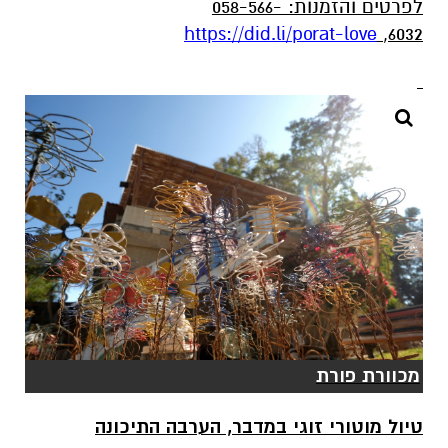
לפרטים והזמנות: 058-566-
https://did.li/porat-love
6032,
מכוורת פורת
טיול מוטורי זוגי במדבר, הערבה התיכונה