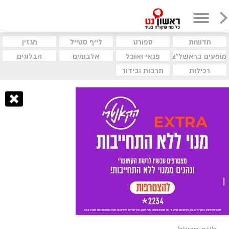
חדשות
ספורט
לייף סטייל
מגזין
מופעים בראשל"צ
פנאי ואוכל
אלבומים
הבלוגים
רכילות
תרבות ובידור