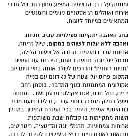
ומנותק על דרך הבשמים המציע מגוון רחב של חדרי
אירוח ואוהלים רג'אסטניים נעימים ורומנטיים
המתאימים במיוחד לזוגות.
בחג האהבה יתקיימו פעילויות סביב זוגיות
ואהבה
ללא עלות לשוהים במקום
; טיול זריחה,
ארוחת ערב רומנטית, מדורה אל שעות הלילה,
תרגול של יוגה, תנועה בזוגות, היכרות עם המושג
"זוגיות רוחנית" והדרכים לשלב אותה בחיי היום יום.
המקום פרוס על שטח של 60 דונם עם בנייה
אקולוגית המתמזגת בנוף המדברי, בוסתן רחב
ידיים, נחל זורם, אגם אקולוגי מרענן ועוד. המתחם
פועל כחלק ממרכז רוחני ערבה, ובליבו פועם מנזר
בודהיסטי אמיתי, היחיד בכל המזרח התיכון. במהלך
השנה מתקיימות בו קבלות שבת משותפות,
ארוחות צמחוניות, תרגולי יוגה ומדיטציה, ריטריטים,
סדנאות לאורח חיים בריא ופעילויות לקירוב לבבות.