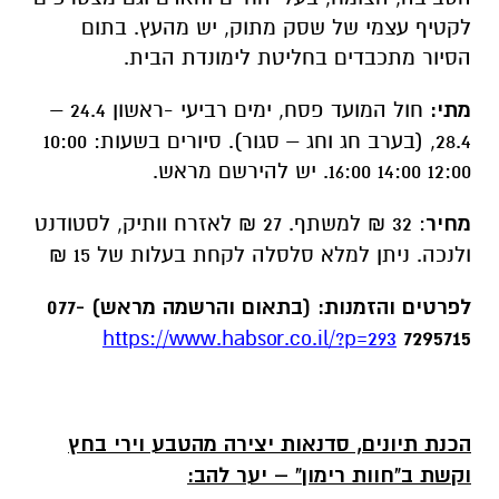
לקטיף עצמי של שסק מתוק, יש מהעץ. בתום
הסיור מתכבדים בחליטת לימונדת הבית.
מתי:
חול המועד פסח, ימים רביעי -ראשון 24.4 –
28.4, (בערב חג וחג – סגור). סיורים בשעות: 10:00
12:00 14:00 16:00. יש להירשם מראש.
מחיר
: 32 ₪ למשתף. 27 ₪ לאזרח וותיק, לסטודנט
ולנכה. ניתן למלא סלסלה לקחת בעלות של 15 ₪
לפרטים והזמנות: (בתאום והרשמה מראש) 077-
https://www.habsor.co.il/?p=293
7295715
הכנת תיונים, סדנאות יצירה מהטבע וירי בחץ
וקשת ב"חוות רימון" – יער להב: