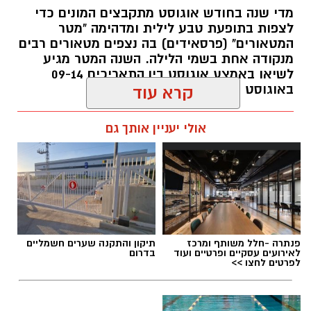
מדי שנה בחודש אוגוסט מתקבצים המונים כדי
לצפות בתופעת טבע לילית ומדהימה "מטר
המטאורים" (פרסאידים) בה נצפים מטאורים רבים
מנקודה אחת בשמי הלילה. השנה המטר מגיע
לשיאו באמצע אוגוסט בין התאריכים 09-14
באוגוסט 2026.
קרא עוד
אלדה נתנאל / 12:27 28.07.26
אולי יעניין אותך גם
תגים:
מטר המטאורים
פנתרה -חלל משותף ומרכז
תיקון והתקנה שערים חשמליים
לאירועים עסקיים ופרטיים ועוד
בדרום
כשהשמש שוקעת והשמיים מתכסים באלפי כוכבים,
לפרטים לחצו >>
הטבע מציג את אחד המופעים המרהיבים של
השנה - מטר הפרסאידים. זו ההזדמנות לעצור