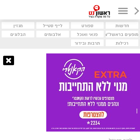
חדשות
ספורט
לייף סטייל
מגזין
מופעים בראשל"צ
פנאי ואוכל
אלבומים
הבלוגים
רכילות
תרבות ובידור