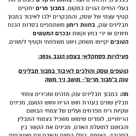
בעלי החיים הגרים במקום,
במבוך מרים
יתקיים
קטיף עצמי של שסק, והמבקרים ילכו לאיבוד במבוך
תבלינים ענק,
בחוות רימון
משתתפים בסדנת הכנת
תיונים או ירי בחץ וקשת
ובכרם המעשים
הטובים
יקיימו משחק ניווט משפחתי וקטיף לימונים.
פעילויות פסחקלאי בצפון הנגב 2024:
קוטפים שסק והולכים לאיבוד במבוך תבלינים
ענק ב"מבוך מרים"- מושב ניר משה
מה:
במבוך תבלינים ענק מזהים ומכירים צמחי
תבלין שונים בעזרת חוש הריח וחוש הטעם, מכינים
שקיות ריח מפרחים ועלים של צמחי הבושם
הריחניים, לומדים שימוש משכיל בצמחי התבלין
והבושם לתועלת האדם, מבינים את הקשר בין
הסביבה, הצומח, בעלי החיים והאדם וגם מצטרפים