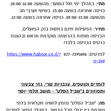
מתי
: במהלך ימי חול המועד: מהשעה 10:00-16:00.
כניסה אחרונה בשעה 15:00. בשישי וערבי חג:
מהשעה 09:00-13:00. כניסה אחרונה בשעה 12:00.
מחיר
: הפעילות חינם בחסות בנק הפועלים,
הכניסה מותנת בהרשמה מוקדמת מראש ובהצגת
כרטיס הכניסה בלבד!
לפרטים: 077-7295896
https://www.habsor.co.il/?
p=269
לומדים וקוטפים, עגבניות שרי, גזר צבעוני
ותפוזונים ב"שביל הסלט" - מושב תלמי יוסף
מה:
"שביל הסלט" מזמין לחוויה חקלאית בלתי
נשכחת בין יבולי חבל הבשור. במהלך הסיור לומדים