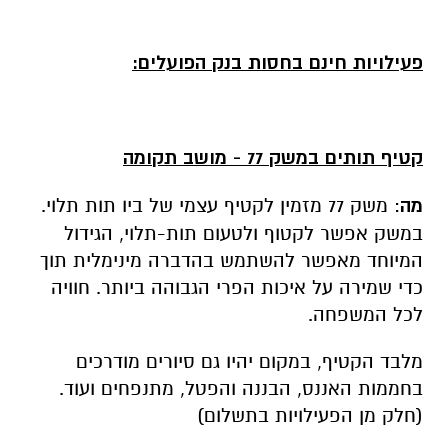
פעילויות חינם בחסות בנק הפועלים:
קטיף תותים במשק 77 - מושב תקומה
מה
: משק 77 מזמין לקטיף עצמי של ביו תות תלוי.
במשק אפשר לקטוף ולטעום תות-תלוי, הגידול
המיוחד מאפשר להשתמש בהדברה מינימלית תוך
כדי שמירה על איכות הפרי הגבוהה ביותר. חוויה
לכל המשפחה.
מלבד הקטיף, במקום יהיו גם סיורים מודרכים
בחממות האננס, הבננה והפטל, מתנפחים ועוד.
(חלק מן הפעילויות בתשלום)