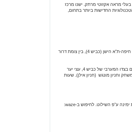
עלי מראה אקזוטי מרתק. ישנו מרכז
כנולוגיות החדישות ביותר בתחום,
יער אילנות - משתרע משני צדדיו של כביש חיפה-ת"א הישן (כביש 4), בין צומת דרור
הצד המערבי - יער אילנות יער קק"ל ממוקם בצדו המערבי של כביש 4, עצי יער
שחק וחניון מונגש (חניון אילן). שעות
לנוסעים מצפון לדרום על כביש 4 יש לפנות ימינה ע"פ השילוט. לחיפוש ב-waze: