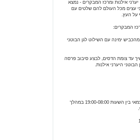
 יערני אילנות ומרכז המבקרים - נמצא
זרחי לכביש 4, בגן בוטני כ-350 מיני עצים מכל העולם להם שלטים עם
רכז המבקרים:
ן - יש לפנות מהכביש ימינה עם השילוט לגן הבוטני
ום - יש להמשיך עד צומת הדסים, לבצע סיבוב פרסה
הגן הבוטני פתוח לטיול עצמאי בין השעות 19:00-08:00 במהלך