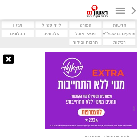
חדשות
ספורט
לייף סטייל
מגזין
מופעים בראשל"צ
פנאי ואוכל
אלבומים
הבלוגים
רכילות
תרבות ובידור