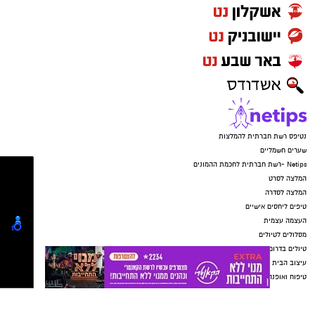
יצירת קומיקס, תפירת כרית, יצירה בעץ ממוחזר
ומשחק אינטראקטיבי העוסק בטבע ובסביבה.
בנוסף, תתקיים בכל עיר פעילות קהילתית בשם
"אות הגיבור של העיר", שבמסגרתה ייצרו
המשתתפים מיצג שיישאר כמזכרת לרשות
המקומית שבה נערך האירוע.
הכניסה לפסטיבל חופשית, אך מספר המקומות
בכל מוקד מוגבל וההשתתפות מותנית בהרשמה
מראש באתר האירוע. ניתן להזמין עד שישה
כרטיסים למשפחה. המתחמים יהיו נגישים, והכניסה
גן לאומי צבעי רמון מכתש רמון - יואב פלמה
תתאפשר רק לנרשמים. בכניסה למתחמים יופעלו
מתנדב רשות הטבע והגנים
גם הנחיות ביטחון, והמבקרים עשויים להתבקש
לעבור בדיקה.
מה בתכנית?