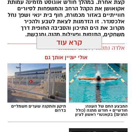
קצת אחרת. במהלך חודש אוגוסט מזמינה עמותת
אקואושן את הקהל הרחב והמשפחות לסיורים
חווייתיים באזור מכמורת, חוף בית ינאי ושפך נחל
אלכסנדר. זו הזדמנות לצאת לטבע ולהכיר
מקרוב את הים התיכון והסביבה החופית דרך
משחקים, התנסות ופעילות מהנה ומגבשת.
קרא עוד
אלדה נתנאל / 09:24 07.08.26
אולי יעניין אותך גם
תגים:
טיול
המבצע החם של העונה:
תיקון והתקנה שערים חשמליים
חודשיים + חודש מתנה (כולל
בדרום
החגים!) בקאנטרי ראשון לציון