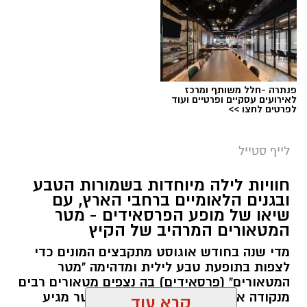
פנתרה -חלל משותף ומרכז
לאירועים עסקיים ופרטיים ועוד
לפרטים לחצו >>
סיורי משפחות- צילום מיקה וולוב, אקואושן
לייף סטייל
במהלך הפעילות יכירו המשתתפים את הטבע
חוויות לילה מיוחדות בשמורות הטבע
הייחודי של אזור שפך נחל אלכסנדר, את בעלי
ובגנים הלאומיים ברחבי הארץ, עם
שיאו של מופע הפרסאידים - מטר
החיים והצמחים המאפיינים אותו ואת המערכת
המטאורים המרהיב של הקיץ
האקולוגית המקומית. בהמשך יגיעו למרכז החינוך
מדי שנה בחודש אוגוסט מתקבצים המונים כדי
הימי "מגלים" של אקואושן, שם יוכלו להתבונן בדגם
לצפות בתופעת טבע לילית ומדהימה "מטר
חי של חוף סלעי בישראל ולהכיר מקרוב את בעלי
המטאורים" (פרסאידים) בה נצפים מטאורים רבים
החיים הימיים החיים בו. במהלך הסיור ייחשפו גם
מנקודה אחת בשמי הלילה. השנה המטר מגיע