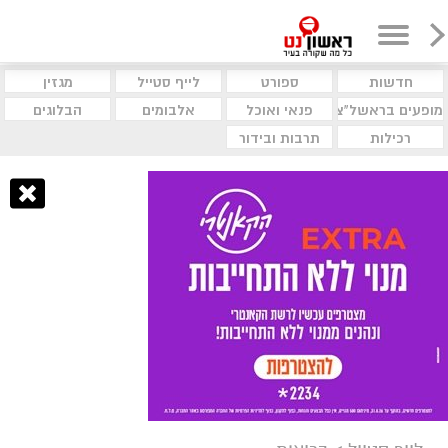
חדשות
ספורט
לייף סטייל
מגזין
מופעים בראשל"צ
פנאי ואוכל
אלבומים
הבלוגים
רכילות
תרבות ובידור