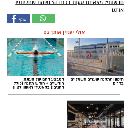
חדשותי? מצאתם טעות בכתבה? נשמח שתשתפו
אותנו
אולי יעניין אותך גם
תיקון והתקנה שערים חשמליים
המבצע החם של העונה:
בדרום
חודשיים + חודש מתנה (כולל
החגים!) בקאנטרי ראשון לציון