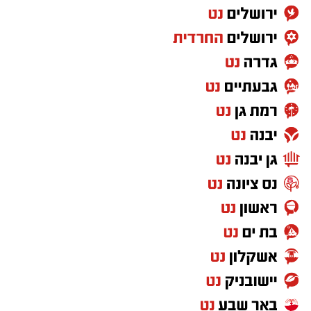
אחרים. כדי ליהנות ממופע הכוכבים המרהיב לא
צריך ציוד מיוחד או טלסקופים. כל מה שנדרש הוא
להגיע למקום חשוך ושקט, להרים את המבט אל
השמיים ולתת לעיניים להתרגל לחושך. מטר
הפרסאידים הוא הזדמנות נפלאה לצאת מהשגרה,
להגיע אל הגנים הלאומיים ושמורות הטבע בשעות
הנעימות של הקיץ ולגלות את היופי שמחכה לנו
דווקא כשהשמש שוקעת. אנחנו מזמינים את
הציבור להנות משקיעה מדברית קסומה, מהשקט
שמביא איתו הלילה וממופע הכוכבים הגדול, אך גם
לזכור לשמור על הטבע שסביבנו: לנסוע רק
בשבילים מסומנים, להימנע מפגיעה בצומח וחי
מקומי, להימנע מכניסה לשטחי אש , לשמור על
הניקיון ולקחת את האשפה אתכם"