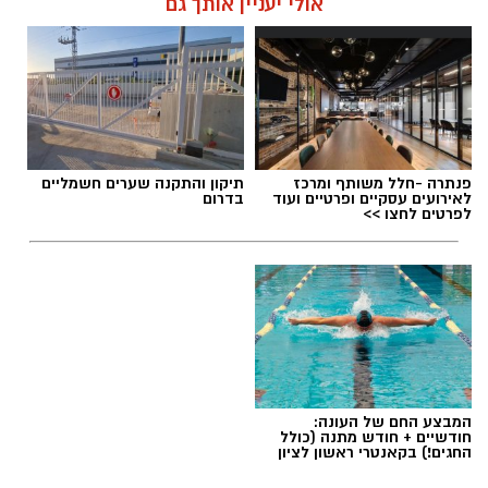
אולי יעניין אותך גם
תגים:
מטר המטאורים
פנתרה -חלל משותף ומרכז
תיקון והתקנה שערים חשמליים
לאירועים עסקיים ופרטיים ועוד
בדרום
כשהשמש שוקעת והשמיים מתכסים באלפי כוכבים,
לפרטים לחצו >>
הטבע מציג את אחד המופעים המרהיבים של
השנה - מטר הפרסאידים. זו ההזדמנות לעצור
לרגע, להתרחק מאורות העיר, להרים את המבט אל
השמיים ולגלות עולם שלם של כוכבים, כוכבי לכת,
ערפיליות וסיפורי חלל.
מטר הפרסאידים, מתרחש כתוצאה ממפגש כדור
המבצע החם של העונה:
הארץ עם השובל של כוכב השביט סוויפט-טאטל,
חודשיים + חודש מתנה (כולל
החגים!) בקאנטרי ראשון לציון
הוא נחשב כמטר גדול במיוחד שבו ניתן לראות