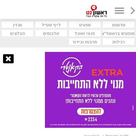
חדשות
ספורט
לייף סטייל
מגזין
מופעים בראשל"צ
פנאי ואוכל
אלבומים
הבלוגים
רכילות
תרבות ובידור