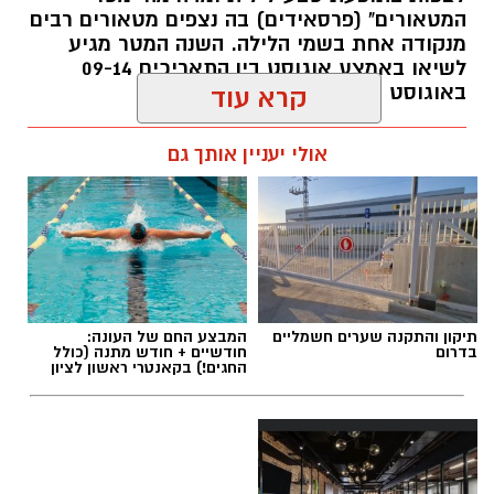
המטאורים" (פרסאידים) בה נצפים מטאורים רבים
מנקודה אחת בשמי הלילה. השנה המטר מגיע
לשיאו באמצע אוגוסט בין התאריכים 09-14
באוגוסט 2026.
קרא עוד
אלדה נתנאל / 12:27 28.07.26
אולי יעניין אותך גם
תגים:
מטר המטאורים
תיקון והתקנה שערים חשמליים
המבצע החם של העונה:
בדרום
חודשיים + חודש מתנה (כולל
כשהשמש שוקעת והשמיים מתכסים באלפי כוכבים,
החגים!) בקאנטרי ראשון לציון
הטבע מציג את אחד המופעים המרהיבים של
השנה - מטר הפרסאידים. זו ההזדמנות לעצור
לרגע, להתרחק מאורות העיר, להרים את המבט אל
השמיים ולגלות עולם שלם של כוכבים, כוכבי לכת,