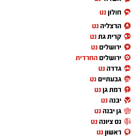
אפרת רוחין, ממונת קהל וקהילה במחוז דרום של
רשות הטבע והגנים
: "המדבר הישראלי בלילה הוא
עולם אחר. השקט, המרחבים הפתוחים ושמי
הכוכבים יוצרים חוויה שקשה למצוא במקומות
אחרים. כדי ליהנות ממופע הכוכבים המרהיב לא
צריך ציוד מיוחד או טלסקופים. כל מה שנדרש הוא
להגיע למקום חשוך ושקט, להרים את המבט אל
השמיים ולתת לעיניים להתרגל לחושך. מטר
הפרסאידים הוא הזדמנות נפלאה לצאת מהשגרה,
להגיע אל הגנים הלאומיים ושמורות הטבע בשעות
הנעימות של הקיץ ולגלות את היופי שמחכה לנו
דווקא כשהשמש שוקעת. אנחנו מזמינים את
הציבור להנות משקיעה מדברית קסומה, מהשקט
שמביא איתו הלילה וממופע הכוכבים הגדול, אך גם
לזכור לשמור על הטבע שסביבנו: לנסוע רק
בשבילים מסומנים, להימנע מפגיעה בצומח וחי