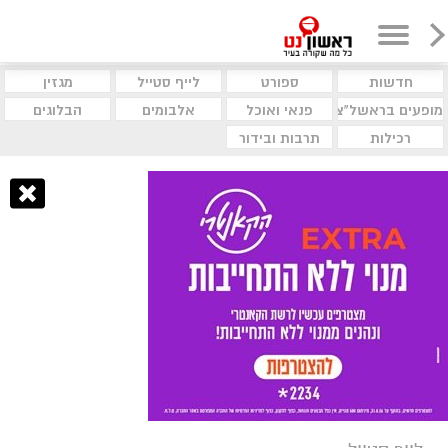
חדשות
ספורט
לייף סטייל
מגזין
מופעים בראשל"צ
פנאי ואוכל
אלבומים
הבלוגים
רכילות
תרבות ובידור