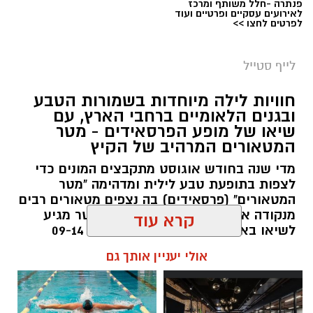
פנתרה -חלל משותף ומרכז
לאירועים עסקיים ופרטיים ועוד
לפרטים לחצו >>
סיורי משפחות- צילום מיקה וולוב, אקואושן
לייף סטייל
במהלך הפעילות יכירו המשתתפים את הטבע
חוויות לילה מיוחדות בשמורות הטבע
הייחודי של אזור שפך נחל אלכסנדר, את בעלי
ובגנים הלאומיים ברחבי הארץ, עם
שיאו של מופע הפרסאידים - מטר
החיים והצמחים המאפיינים אותו ואת המערכת
המטאורים המרהיב של הקיץ
האקולוגית המקומית. בהמשך יגיעו למרכז החינוך
מדי שנה בחודש אוגוסט מתקבצים המונים כדי
הימי "מגלים" של אקואושן, שם יוכלו להתבונן בדגם
לצפות בתופעת טבע לילית ומדהימה "מטר
חי של חוף סלעי בישראל ולהכיר מקרוב את בעלי
המטאורים" (פרסאידים) בה נצפים מטאורים רבים
החיים הימיים החיים בו. במהלך הסיור ייחשפו גם
מנקודה אחת בשמי הלילה. השנה המטר מגיע
לאתגרים המשפיעים על הסביבה הימית, ובהם
לשיאו באמצע אוגוסט בין התאריכים 09-14
פסולת ובעיקר פלסטיק, וילמדו באופן חווייתי כיצד
באוגוסט 2026.
קרא עוד
ניתן לשמור על הים ולסייע בהגנה עליו.
אלדה נתנאל / 12:27 28.07.26
אולי יעניין אותך גם
מועדי הסיורים: