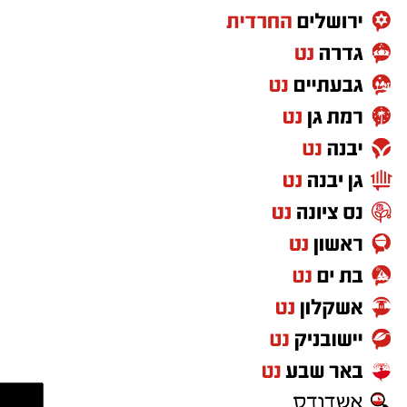
להגיע למקום חשוך ושקט, להרים את המבט אל
השמיים ולתת לעיניים להתרגל לחושך. מטר
הפרסאידים הוא הזדמנות נפלאה לצאת מהשגרה,
להגיע אל הגנים הלאומיים ושמורות הטבע בשעות
הנעימות של הקיץ ולגלות את היופי שמחכה לנו
דווקא כשהשמש שוקעת. אנחנו מזמינים את
הציבור להנות משקיעה מדברית קסומה, מהשקט
שמביא איתו הלילה וממופע הכוכבים הגדול, אך גם
לזכור לשמור על הטבע שסביבנו: לנסוע רק
בשבילים מסומנים, להימנע מפגיעה בצומח וחי
מקומי, להימנע מכניסה לשטחי אש , לשמור על
הניקיון ולקחת את האשפה אתכם"