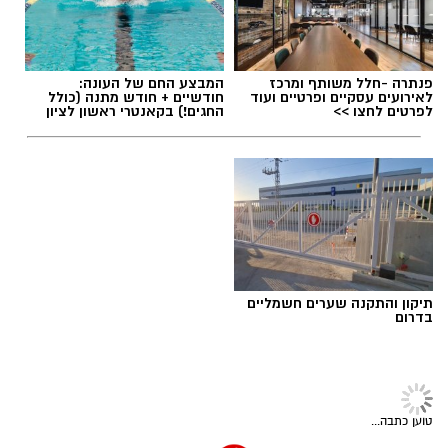
24 באוגוסט, יום שני, בשעות 9:00-12:00 הורים
וילדים
24 באוגוסט, יום שני, בשעות 16:30-19:30 הורים
וילדים
תגים:
מטר המטאורים
26 באוגוסט, יום רביעי, בשעות 9:00-12:00 מבוגרים
פנתרה -חלל משותף ומרכז
המבצע החם של העונה:
(גילאי 16+)
לאירועים עסקיים ופרטיים ועוד
חודשיים + חודש מתנה (כולל
כשהשמש שוקעת והשמיים מתכסים באלפי כוכבים,
לפרטים לחצו >>
החגים!) בקאנטרי ראשון לציון
27 באוגוסט, יום חמישי, בשעות 16:30-19:30 הורים
הטבע מציג את אחד המופעים המרהיבים של
וילדים
השנה - מטר הפרסאידים. זו ההזדמנות לעצור
לרגע, להתרחק מאורות העיר, להרים את המבט אל
השמיים ולגלות עולם שלם של כוכבים, כוכבי לכת,
ערפיליות וסיפורי חלל.
לפרטים נוספים
והרשמה:
https://bit.ly/summer26ecoocean
מטר הפרסאידים, מתרחש כתוצאה ממפגש כדור
תיקון והתקנה שערים חשמליים
הארץ עם השובל של כוכב השביט סוויפט-טאטל,
בדרום
הוא נחשב כמטר גדול במיוחד שבו ניתן לראות
מטאורים רבים בלי שימוש באמצעי ראייה. בשיא
המטר, קצב המטאורים הנראים מגיע ל-80 עד 100