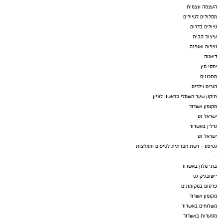
העצמה עצמית
מסלולים לטיולים
טיולים בדרום
עיצוב הבית
טיפוח ואופנה
דיאטה
יחסי מין
מתכונים
הורים וילדים
תיקון שער חשמלי בראשון לציון
מקומון אשדוד
ישראל נט
נדל"ן באשדוד
ישראל נט
נטיפס - רשת חברתית לטיפים והמלצות
-
בתי מלון באשדוד
יישובניק נט
פרסום במקומונים
מקומון אשדוד
משלוחים באשדוד
מסעדות באשדוד