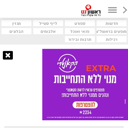
חדשות
ספורט
לייף סטייל
מגזין
מופעים בראשל"צ
פנאי ואוכל
אלבומים
הבלוגים
רכילות
תרבות ובידור