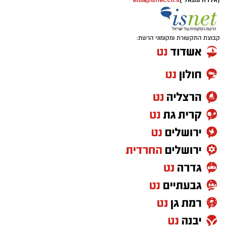
(אלדה נתנאל )
elda@isnet.co.il
קבוצת התקשורת ומקומוני הרשת: