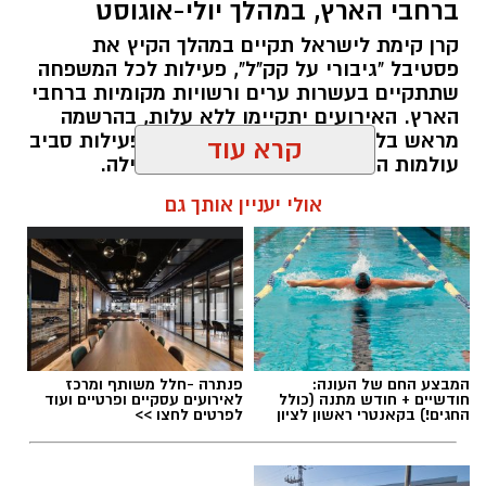
ברחבי הארץ, במהלך יולי-אוגוסט
תחת כיפת השמיים, עם חוויות טבע ייחודיות ברחבי
קרן קימת לישראל תקיים במהלך הקיץ את
הארץ, מתצפיות מודרכות במטר הפרסאידים
פסטיבל "גיבורי על קק"ל", פעילות לכל המשפחה
ובגרמי שמיים, דרך סיורי לילה, שקיעות מדבריות
שתתקיים בעשרות ערים ורשויות מקומיות ברחבי
ולינה בחניוני הלילה ועד פעילויות לכל המשפחה
הארץ. האירועים יתקיימו ללא עלות, בהרשמה
מראש בלבד, ויציעו לילדים ולהורים פעילות סביב
המחברות בין טבע, מדע ופליאה.
עולמות הטבע, הסביבה, היצירה והקהילה.
קרא עוד
אלדה נתנאל / 07:27 06.07.26
אפרת רוחין, ממונת קהל וקהילה במחוז דרום של
אולי יעניין אותך גם
רשות הטבע והגנים
: "המדבר הישראלי בלילה הוא
עולם אחר. השקט, המרחבים הפתוחים ושמי
הכוכבים יוצרים חוויה שקשה למצוא במקומות
אחרים. כדי ליהנות ממופע הכוכבים המרהיב לא
צריך ציוד מיוחד או טלסקופים. כל מה שנדרש הוא
תגים:
פסטיבל "גיבורי על קק"ל": פעילות לכל
להגיע למקום חשוך ושקט, להרים את המבט אל
המבצע החם של העונה:
פנתרה -חלל משותף ומרכז
המשפחה
חודשיים + חודש מתנה (כולל
לאירועים עסקיים ופרטיים ועוד
השמיים ולתת לעיניים להתרגל לחושך. מטר
החגים!) בקאנטרי ראשון לציון
לפרטים לחצו >>
הפרסאידים הוא הזדמנות נפלאה לצאת מהשגרה,