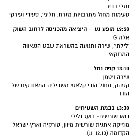
נטלי דביר
טעימות מחול מתרבויות מזרח, חליגי', סעידי ועירקי
12:50 מופע נע – היציאה מהכניסה לרחוב השוק
אלה G
'לילתי', שירה ותנועה בהשראת שבט הגנאווה
המרוקאי
13:10 קפה נחל
שירה ויטמן
קטהק, מחול הודי קלאסי משביליה המאובקים של
הודו
13:30 בבמת השטיחים
דואו שורשים- בועז גלילי
מוזיקה אתנית שורשית מיוון, טורקיה וארץ ישראל
הקדומה (11-12.10)