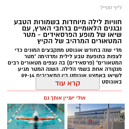
לייף סטייל
חוויות לילה מיוחדות בשמורות הטבע
ובגנים הלאומיים ברחבי הארץ, עם
שיאו של מופע הפרסאידים - מטר
המטאורים המרהיב של הקיץ
מדי שנה בחודש אוגוסט מתקבצים המונים כדי
לצפות בתופעת טבע לילית ומדהימה "מטר
המטאורים" (פרסאידים) בה נצפים מטאורים רבים
מנקודה אחת בשמי הלילה. השנה המטר מגיע
לשיאו באמצע אוגוסט בין התאריכים 09-14
באוגוסט 2026.
קרא עוד
אלדה נתנאל / 12:27 28.07.26
אולי יעניין אותך גם