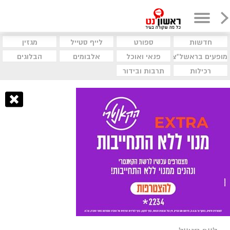
חדשות
ספורט
לייף סטייל
מגזין
מופעים בראשל"צ
פנאי ואוכל
אלבומים
הבלוגים
רכילות
תרבות ובידור